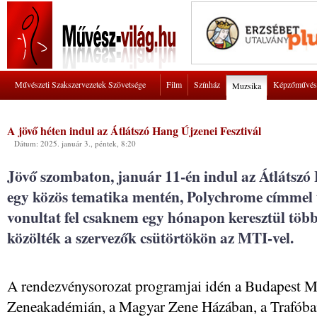
Művészeti Szakszervezetek Szövetsége
Film
Színház
Képzőművés
Muzsika
A jövő héten indul az Átlátszó Hang Újzenei Fesztivál
Dátum: 2025. január 3., péntek, 8:20
Jövő szombaton, január 11-én indul az Átlátszó 
egy közös tematika mentén, Polychrome címmel
vonultat fel csaknem egy hónapon keresztül több
közölték a szervezők csütörtökön az MTI-vel.
A rendezvénysorozat programjai idén a Budapest M
Zeneakadémián, a Magyar Zene Házában, a Trafóba