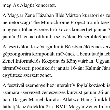
meg Az Alagút koncertet.
A Magyar Zene Házában Illés Márton kurátori és z
németországi The Monochrome Project trombitaegy
magyar ütőhangszeres trió közös koncertjét január
január 31-én ad otthont a szlovákiai EnsembleSpec
A fesztiválon lesz Varga Judit Bécsben élő zenesze
gépzongorára komponált művének a bemutatója fe
Zenei Információs Központ és Könyvtárban. Ugyan
társművészeti produkciót január 16-án: Kalmár Ján
együttese szerzett zenét.
A fesztivál eseményeihez interaktív foglalkozások 
számára szervezett zeneszerzés kurzust január 26-á
ban, Dargay Marcell kurátor Átlátszó Hang filmklu
láthatják az érdeklődők a BMC Magyar Zenei Info