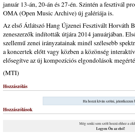
január 13-án, 20-án és 27-én. Szintén a fesztivál p
OMA (Open Music Archive) új galériája is.
Az első Átlátszó Hang Újzenei Fesztivált Horváth 
zeneszerzők indították útjára 2014 januárjában. Els
szellemű zenei irányzatainak minél szélesebb spekt
a koncertek előtt vagy közben a közönség interaktív
elősegítve az új kompozíciós elgondolások megérté
(MTI)
Hozzászólás
Ha hozzá kíván szólni, jelentkezzen 
Hozzászólások
Még senki sem szólt hozzá ehhez a cik
Legyen Ön az első!