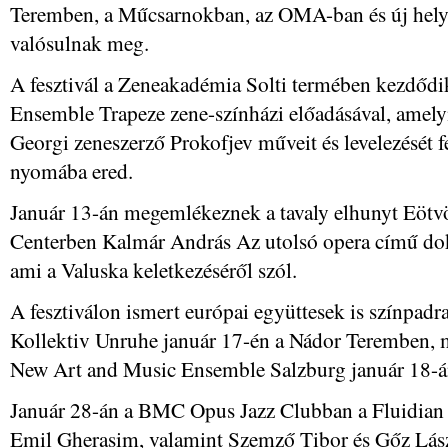
Teremben, a Műcsarnokban, az OMA-ban és új hely
valósulnak meg.
A fesztivál a Zeneakadémia Solti termében kezdődi
Ensemble Trapeze zene-színházi előadásával, amel
Georgi zeneszerző Prokofjev műveit és levelezését fe
nyomába ered.
Január 13-án megemlékeznek a tavaly elhunyt Eötvö
Centerben Kalmár András Az utolsó opera című do
ami a Valuska keletkezéséről szól.
A fesztiválon ismert európai együttesek is színpad
Kollektiv Unruhe január 17-én a Nádor Teremben, 
New Art and Music Ensemble Salzburg január 18-án
Január 28-án a BMC Opus Jazz Clubban a Fluidian 
Emil Gherasim, valamint Szemző Tibor és Gőz Lás