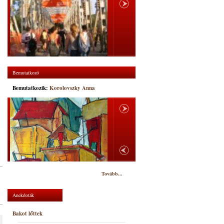
Bemutatkozó
Bemutatkozik:
Korolovszky Anna
Tovább...
Anekdoták
Bakot lőttek