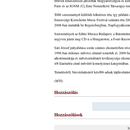
Műveit rendszeresen játszották Magyarországon és külf
Paris és az IGNM (Új Zene Nemzetközi Társasága) ren
Több szerzeményét külföldi felkérésre írta, így példáu
finnországi Kornsholm Music Festival számára írta 2
2008-ban mutatták be Regensburgban, Napfogyatkozás
Szerzeményeit az Editio Musica Budapest, a Bärenteite
negyven jelent meg CD-n a Hungaroton, a Fonó Recor
Sári József pályafutása során számos elismerésben rész
1998-ban érdemes művész címmel ismerték el. 2009-be
alkotómunkája és művészetoktatói tevékenysége elismerés
4/b klarinétra című művéért komolyzenei kategóriában.
Temetéséről, búcsúztatásáról később adnak tájékoztatást
(MTI)
Hozzászólás
Hozzászólások
M