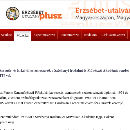
Színház
Képzőművészet
Táncművészet
Irodalom
Cirkuszművészet
Muzsika
 Kossuth- és Erkel-díjas zeneszerző, a Széchenyi Irodalmi és Művészeti Akadémia rendes
MTI-vel.
iszt Ferenc Zeneművészeti Főiskolán karvezetés, zeneszerzés szakon szerzett diplomát. 1971 és
urt, Giessen) szabadfoglalkozású zeneszerzőként dolgozott. 1984-től a Bartók Béla
05 között a Liszt Ferenc Zeneművészeti Főiskolán a zeneelmélet-szolfézs tanszék vezetője,
ként működött. 1998-tól a Széchenyi Irodalmi és Művészeti Akadémia tagja. Főként
jelent meg.