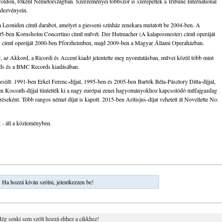
öldön, főként Németországban. Szerzeményei többször is szerepeltek a Tribune International
dezvényein.
l a Leoniden című darabot, amelyet a giesseni színház zenekara mutatott be 2004-ben. A
005-ben Kornsholm Concertino című művét. Der Hutmacher (A kalaposmester) című operáját
 című operáját 2000-ben Pforzheimben, majd 2009-ben a Magyar Állami Operaházban.
r, az Akkord, a Ricordi és Accent kiadó jelentette meg nyomtatásban, művei közül több mint
ds és a BMC Records kiadásában.
esült: 1991-ben Erkel Ferenc-díjjal, 1995-ben és 2005-ben Bartók Béla-Pásztory Ditta-díjjal,
n Kossuth-díjjal tüntették ki a nagy európai zenei hagyományokhoz kapcsolódó műfajgazdag
eként. Több rangos német díjat is kapott. 2015-ben Aritisjus-díjat vehetett át Novellette No.
 - áll a közleményben.
Ha hozzá kíván szólni, jelentkezzen be!
ég senki sem szólt hozzá ehhez a cikkhez!