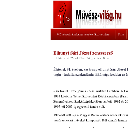
Művészeti Szakszervezetek Szövetsége
Film
Elhunyt Sári József zeneszerző
Dátum: 2025. október 24., péntek, 8:06
Életének 91. évében, vasárnap elhunyt Sári József
tagja - tudatta az akadémia titkársága kedden az 
Sári József 1935. június 23-án született Lentiben. A L
1984 között a Német Szövetségi Köztársaságban (Frankf
Zeneművészeti Szakközépiskolában tanított. 1992 és 20
1997-től 2005-ig egyetemi tanára volt.
1997-től 2007-ig a Magyar Rádió kortárs zenei lektora
vonószenekari műveket komponált. Két szerzői lemeze 