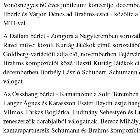
Vonósnégyes 60 éves jubileumi koncertje, december
Eberle és Várjon Dénes ad Brahms-estet - közölte 
MTI-vel.
A Dallam bérlet - Zongora a Nagyteremben sorozat
Ravel művei között Kurtág Játékok című sorozatából
Goldberg-variációit adja elő, novemberben Fejérvá
Brahms kompozíciói közé illeszti Kurtág Játékok cik
decemberben Borbély László Schubert, Schumann é
válogat.
Az Összhang bérlet - Kamarazene a Solti Teremben 
Langer Ágnes és Karasszon Eszter Haydn-estje hang
Vilmos, Farkas Boglárka, Ludmány Sebestyén és 
zeneszerzők darabjaiból válogatnak, Berecz Mihály
kamarapartnereik Schumann és Brahms kompozícióv