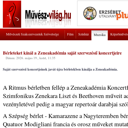
Művészeti Szakszervezetek Szövetsége
Film
Színház
Képzőművés
Muzsika
Bérleteket kínál a Zeneakadémia saját szervezésű koncertjeire
Dátum: 2026. május 19., kedd, 11:35
Saját szervezésű koncertjeinek javát újra bérletekben kínálja a Zeneakadémia.
A Ritmus bérletben fellép a Zeneakadémia Koncert
Szimfonikus Zenekara Liszt és Beethoven műveit ad
vezényletével pedig a magyar repertoár darabjai sz
A Szépség bérlet - Kamarazene a Nagyteremben bérl
Quatuor Modigliani francia és orosz műveket mutat