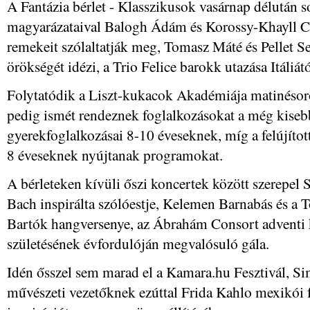
A Fantázia bérlet - Klasszikusok vasárnap délután 
magyarázataival Balogh Ádám és Korossy-Khayll C
remekeit szólaltatják meg, Tomasz Máté és Pellet S
örökségét idézi, a Trio Felice barokk utazása Itáliát
Folytatódik a Liszt-kukacok Akadémiája matinésoro
pedig ismét rendeznek foglalkozásokat a még kise
gyerekfoglalkozásai 8-10 éveseknek, míg a felújítot
8 éveseknek nyújtanak programokat.
A bérleteken kívüli őszi koncertek között szerepel
Bach inspirálta szólóestje, Kelemen Barnabás és a 
Bartók hangversenye, az Ábrahám Consort adventi k
születésének évfordulóján megvalósuló gála.
Idén ősszel sem marad el a Kamara.hu Fesztivál, Si
művészeti vezetőknek ezúttal Frida Kahlo mexikói 