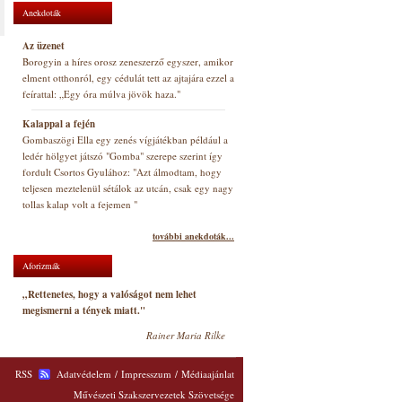
Anekdoták
Az üzenet
Borogyin a híres orosz zeneszerző egyszer, amikor
elment otthonról, egy cédulát tett az ajtajára ezzel a
feírattal: „Egy óra múlva jövök haza."
Kalappal a fején
Gombaszögi Ella egy zenés vígjátékban például a
ledér hölgyet játszó "Gomba" szerepe szerint így
fordult Csortos Gyulához: "Azt álmodtam, hogy
teljesen meztelenül sétálok az utcán, csak egy nagy
tollas kalap volt a fejemen "
további anekdoták...
Aforizmák
„Rettenetes, hogy a valóságot nem lehet
megismerni a tények miatt."
Rainer Maria Rilke
RSS
Adatvédelem
/
Impresszum
/
Médiaajánlat
Művészeti Szakszervezetek Szövetsége