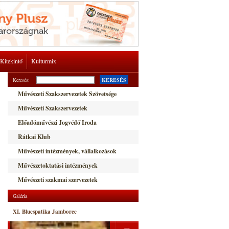
Kitekintő
Kulturmix
Keresés:
KERESÉS
Művészeti Szakszervezetek Szövetsége
Művészeti Szakszervezetek
Előadóművészi Jogvédő Iroda
Rátkai Klub
Művészeti intézmények, vállalkozások
Művészetoktatási intézmények
Művészeti szakmai szervezetek
Galéria
XI. Bluespatika Jamboree