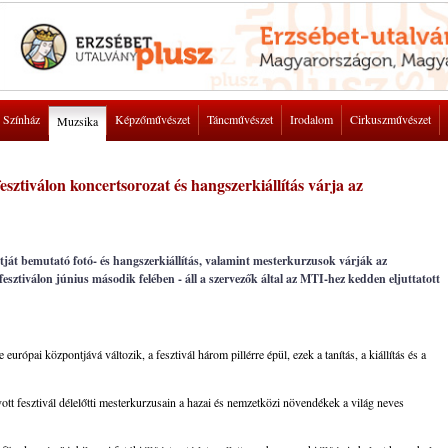
Színház
Képzőművészet
Táncművészet
Irodalom
Cirkuszművészet
Muzsika
sztiválon koncertsorozat és hangszerkiállítás várja az
últját bemutató fotó- és hangszerkiállítás, valamint mesterkurzusok várják az
sztiválon június második felében - áll a szervezők által az MTI-hez kedden eljuttatott
európai központjává változik, a fesztivál három pillérre épül, ezek a tanítás, a kiállítás és a
vott fesztivál délelőtti mesterkurzusain a hazai és nemzetközi növendékek a világ neves