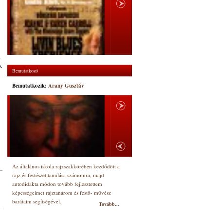
,
k
Bemutatkozó
Bemutatkozik:
Arany Gusztáv
Az általános iskola rajzszakkörében kezdődött a
rajz és festészet tanulása számomra, majd
autodidakta módon tovább fejlesztettem
képességeimet rajztanárom és festő- művész
barátaim segítségével.
Tovább...