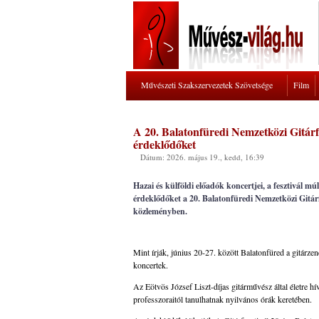
Művészeti Szakszervezetek Szövetsége
Film
A 20. Balatonfüredi Nemzetközi Gitárfe
érdeklődőket
Dátum: 2026. május 19., kedd, 16:39
Hazai és külföldi előadók koncertjei, a fesztivál m
érdeklődőket a 20. Balatonfüredi Nemzetközi Gitárfe
közleményben.
Mint írják, június 20-27. között Balatonfüred a gitárzene 
koncertek.
Az Eötvös József Liszt-díjas gitárművész által életre hí
professzoraitól tanulhatnak nyilvános órák keretében.