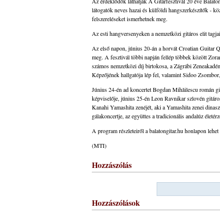
Az érdeklődők láthatják A Gitárfesztivál 20 éve Balatonfü
látogatók neves hazai és külföldi hangszerkészítők - k
felszereléseket ismerhetnek meg.
Az esti hangversenyeken a nemzetközi gitáros elit tagj
Az első napon, június 20-án a horvát Croatian Guitar Q
meg. A fesztivál többi napján fellép többek között Zora
számos nemzetközi díj birtokosa, a Zágrábi Zeneakadé
Képzőjének hallgatója lép fel, valamint Sidoo Zsombor,
Június 24-én ad koncertet Bogdan Mihăilescu román gitá
képviselője, június 25-én Leon Ravnikar szlovén gitáro
Kanahi Yamashita zenéjét, aki a Yamashita zenei dinaszt
gálakoncertje, az együttes a tradicionális andalúz élet
A program részleteiről a balatongitar.hu honlapon lehet
(MTI)
Hozzászólás
Hozzászólások