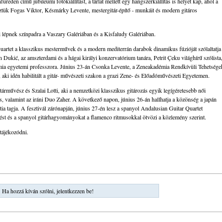
reden című jubileumi fotókiállítást, a tárlat mellett egy hangszerkiállítás is helyet kap, ahol a
öztük Fogas Viktor, Késmárky Levente, mestergitár-építő - munkáit és modern gitáros
ai lépnek színpadra a Vaszary Galériában és a Kisfaludy Galériában.
uartet a klasszikus mesterművek és a modern mediterrán darabok dinamikus fúzióját szólaltatja
n Dukić, az amszterdami és a hágai királyi konzervatórium tanára, Petrit Çeku világhírű szólista
mia egyetemi professzora. Június 23-án Csonka Levente, a Zeneakadémia Rendkívüli Tehetsége
 aki idén habilitált a gitár- művészeti szakon a grazi Zene- és Előadóművészeti Egyetemen.
rművész és Szalai Lotti, aki a nemzetközi klasszikus gitározás egyik legígéretesebb női
s, valamint az iráni Duo Zaher. A következő napon, június 26-án hallhatja a közönség a japán
ia tagja. A fesztivál zárónapján, június 27-én lesz a spanyol Andalusian Guitar Quartet
érzést és a spanyol gitárhagyományokat a flamenco ritmusokkal ötvözi a közlemény szerint.
 tájékozódni.
Ha hozzá kíván szólni, jelentkezzen be!