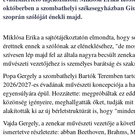
októberben a szombathelyi székesegyházban Gi
szoprán szólóját énekli majd.
Miklósa Erika a sajtótájékoztatón elmondta, hogy 
érettnek ennek a szólónak az elénekléséhez, "de mos
szívesen lép majd fel az általa nagyra becsült zenek
művészeti vezetőjéhez is személyes barátság és szak
Popa Gergely a szombathelyi Bartók Teremben tartott
2026/2027-es évadának művészeti koncepciója a h
egyensúlyára épül. Hozzátette: megpróbáltak ez edd
közönség igényeire, meghallgatták őket, tudják mit 
alakították ki az új bérletstruktúrát is, hogy "minde
Vajda Gergely, a zenekar művészeti vezetője a köve
ismertetve részletezte: abban Beethoven, Brahms, 