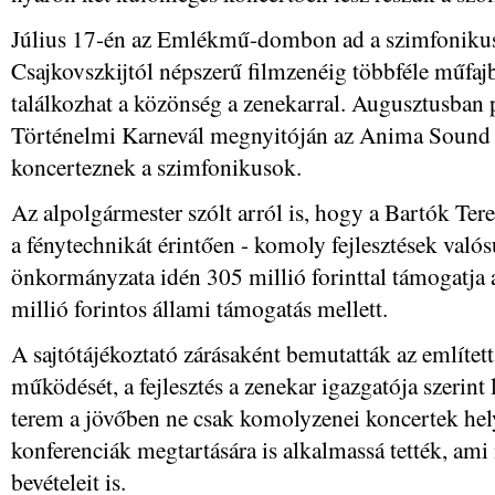
Július 17-én az Emlékmű-dombon ad a szimfonikus
Csajkovszkijtól népszerű filmzenéig többféle műfa
találkozhat a közönség a zenekarral. Augusztusban
Történelmi Karnevál megnyitóján az Anima Sound 
koncerteznek a szimfonikusok.
Az alpolgármester szólt arról is, hogy a Bartók Ter
a fénytechnikát érintően - komoly fejlesztések val
önkormányzata idén 305 millió forinttal támogatja
millió forintos állami támogatás mellett.
A sajtótájékoztató zárásaként bemutatták az említet
működését, a fejlesztés a zenekar igazgatója szerint 
terem a jövőben ne csak komolyzenei koncertek hely
konferenciák megtartására is alkalmassá tették, ami 
bevételeit is.