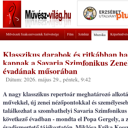
Művészeti Szakszervezetek Szövetsége
Film
Színház
Képzőművés
Muzsika
Klasszikus darabok és ritkábban hal
kapnak a Savaria Szimfonikus Zene
évadának műsorában
Dátum: 2026. május 29., péntek, 9:42
A nagy klasszikus repertoár meghatározó alkotá
művekkel, új zenei nézőpontokkal és személyese
találkozhat a szombathelyi Savaria Szimfonikus
következő évadban - mondta el Popa Gergely, a 
évadismertető tájékoztatón. Miklósa Erika Koss