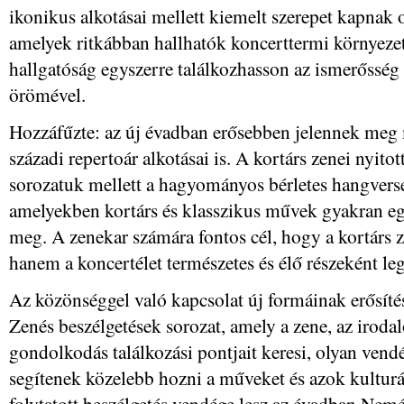
ikonikus alkotásai mellett kiemelt szerepet kapnak 
amelyek ritkábban hallhatók koncerttermi környezet
hallgatóság egyszerre találkozhasson az ismerősség 
örömével.
Hozzáfűzte: az új évadban erősebben jelennek meg 
századi repertoár alkotásai is. A kortárs zenei nyito
sorozatuk mellett a hagyományos bérletes hangvers
amelyekben kortárs és klasszikus művek gyakran e
meg. A zenekar számára fontos cél, hogy a kortárs 
hanem a koncertélet természetes és élő részeként leg
Az közönséggel való kapcsolat új formáinak erősítés
Zenés beszélgetések sorozat, amely a zene, az irodal
gondolkodás találkozási pontjait keresi, olyan vend
segítenek közelebb hozni a műveket és azok kulturá
folytatott beszélgetés vendége lesz az évadban Ne