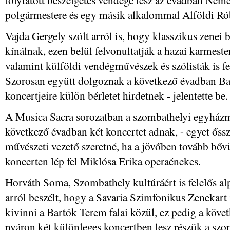
polgármestere és egy másik alkalommal Alföldi Rób
Vajda Gergely szólt arról is, hogy klasszikus zenei 
kínálnak, ezen belül felvonultatják a hazai karmester
valamint külföldi vendégművészek és szólisták is f
Szorosan együtt dolgoznak a következő évadban Bará
koncertjeire külön bérletet hirdetnek - jelentette be.
A Musica Sacra sorozatban a szombathelyi egyhá
következő évadban két koncertet adnak, - egyet őssze
művészeti vezető szeretné, ha a jövőben tovább bővü
koncerten lép fel Miklósa Erika operaénekes.
Horváth Soma, Szombathely kultúráért is felelős al
arról beszélt, hogy a Savaria Szimfonikus Zenekart 
kivinni a Bartók Terem falai közül, ez pedig a köve
nyáron két különleges koncertben lesz részük a sz