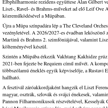
Elbphilharmonie rezidens együttese Alan Gilbert ve
Liszt-, Ravel- és Brahms-műveket ad elő Leif Ove
közreműködésével a Müpában.
Újra a Müpa színpadára lép a The Cleveland Orches
vezényletével. A 2026/2027-es évadban leköszönő z
Martinů és Brahms 2. szimfóniájával, valamint Lis
költeményével készül.
Szintén a Müpába érkezik Vakhtang Kakhidze grúz k
2021-ben fejezte be Requiem című művét. A kompozí
többszólamú éneklés egyik képviselője, a Rustavi
hallható.
A fesztivál záróakkordjaként hangzik el Liszt Fere
magyar, osztrák, szlovák és svájci énekesek, valami
Pannon Filharmonikusok részvételével, Kesselyák G