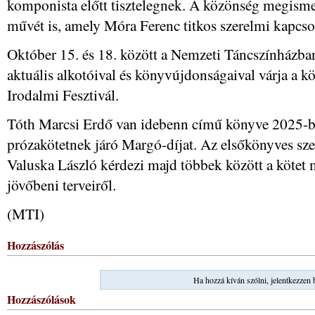
komponista előtt tisztelegnek. A közönség megisme
művét is, amely Móra Ferenc titkos szerelmi kapcsol
Október 15. és 18. között a Nemzeti Táncszínházban 
aktuális alkotóival és könyvújdonságaival várja a 
Irodalmi Fesztivál.
Tóth Marcsi Erdő van idebenn című könyve 2025-be
prózakötetnek járó Margó-díjat. Az elsőkönyves s
Valuska László kérdezi majd többek között a kötet 
jövőbeni terveiről.
(MTI)
Hozzászólás
Ha hozzá kíván szólni, jelentkezzen 
Hozzászólások