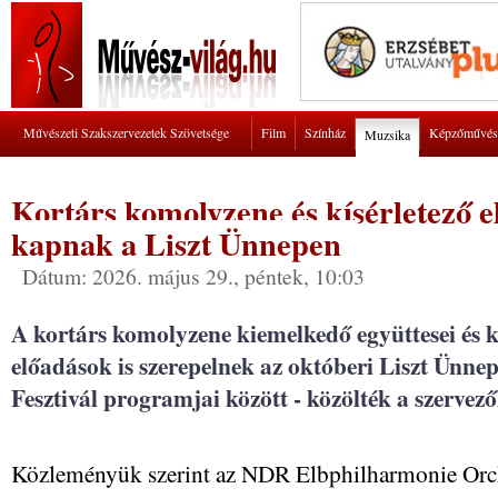
Művészeti Szakszervezetek Szövetsége
Film
Színház
Képzőművés
Muzsika
Kortárs komolyzene és kísérletező e
kapnak a Liszt Ünnepen
Dátum: 2026. május 29., péntek, 10:03
A kortárs komolyzene kiemelkedő együttesei és kí
előadások is szerepelnek az októberi Liszt Ünne
Fesztivál programjai között - közölték a szervez
Közleményük szerint az NDR Elbphilharmonie Orch