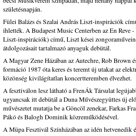
bécsi Musikverein színpadán, majd néhány nappal 
születésnapján.
Fülei Balázs és Szalai András Liszt-inspirációk című
ihlették. A Budapest Music Centerben az En Reve - 
Liszt-inspirációk) című, Liszt kései zongoraműve
átdolgozásait tartalmazó anyaguk debütál.
A Magyar Zene Házában az Autechre, Rob Brown és 
formáció 1987 óta keres és teremt új utakat az elek
közönség kivilágítatlan koncertteremben élvezhet.
A fesztiválon lesz látható a FrenÁk Társulat legújab
ugyancsak itt debütál a Duna Művészegyüttes új el
művészetet mutatja be a Göncöl zenekar, Farkas Fran
Pákó és Balogh Dominik közreműködésével.
A Müpa Fesztivál Színházában az idén hetvenedik él