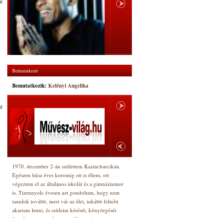
e
.
Bemutatkozó
Bemutatkozik:
Kelényi Angelika
az
1970. december 2-án születtem Kazincbarcikán.
Egészen húsz éves koromig ott is éltem, ott
végeztem el az általános iskolát és a gimnáziumot
is. Tizennyolc évesen azt gondoltam, hogy nem
tanulok tovább, mert vár az élet, inkább felnőtt
akartam lenni, és szüleim kérését, könyörgését