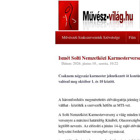
Művészeti Szakszervezetek Szövetsége
Film
Ismét Solti Nemzetközi Karmesterver
Dátum: 2026. június 10., szerda, 10:22
Csaknem négyszáz karmester jelentkezett öt konti
valósul meg október 1. és 10 között.
A háromfordulós megmérettetés előválogatója jelenleg is
válthat - közölték a szervezők hétfőn az MTI-vel.
A Solti Nemzetközi Karmesterverseny a világ minden tá
versenyre a márciusi határidőig Kínából, Olaszországb
legtöbb nevezés. Az előzsűri a június 14-ig zajló elővál
helyszíni fordulókban versenghet egymással.