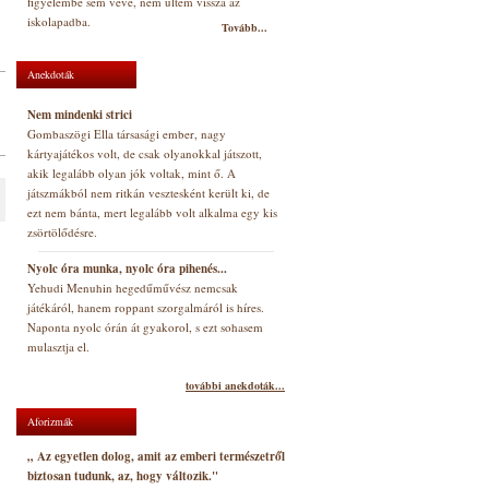
figyelembe sem véve, nem ültem vissza az
iskolapadba.
Tovább...
Anekdoták
Nem mindenki strici
Gombaszögi Ella társasági ember, nagy
kártyajátékos volt, de csak olyanokkal játszott,
akik legalább olyan jók voltak, mint ő. A
játszmákból nem ritkán vesztesként került ki, de
ezt nem bánta, mert legalább volt alkalma egy kis
zsörtölődésre.
Nyolc óra munka, nyolc óra pihenés...
Yehudi Menuhin hegedűművész nemcsak
játékáról, hanem roppant szorgalmáról is híres.
Naponta nyolc órán át gyakorol, s ezt sohasem
mulasztja el.
további anekdoták...
Aforizmák
„ Az egyetlen dolog, amit az emberi természetről
biztosan tudunk, az, hogy változik."