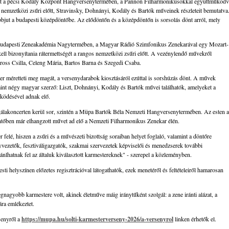
özött a pécsi Kodály Központ Hangversenytermében, a Pannon Filharmonikusokkal együttműködv
t nemzetközi zsűri előtt, Stravinsky, Dohnányi, Kodály és Bartók műveinek részleteit bemutatva
ovábbjut a budapesti középdöntőbe. Az elődöntőn és a középdöntőn is sorsolás dönt arról, mely
a budapesti Zeneakadémia Nagytermében, a Magyar Rádió Szimfonikus Zenekarával egy Mozart-
kell bizonyítania rátermettségét a rangos nemzetközi zsűri előtt. A vezénylendő művekről
ross Csilla, Celeng Mária, Bartos Barna és Szegedi Csaba.
r méretteti meg magát, a versenydarabok kiosztásáról ezúttal is sorshúzás dönt. A művek
mint négy magyar szerző: Liszt, Dohnányi, Kodály és Bartók művei találhatók, amelyeket a
ködésével adnak elő.
 gálakoncerten kerül sor, szintén a Müpa Bartók Béla Nemzeti Hangversenytermében. Az esten 
öntőben már elhangzott művet ad elő a Nemzeti Filharmonikus Zenekar élén.
felé, hiszen a zsűri és a művészeti bizottság soraiban helyet foglaló, valamint a döntőre
vezetők, fesztiváligazgatók, szakmai szervezetek képviselői és menedzserek további
jánlhatnak fel az általuk kiválasztott karmestereknek" - szerepel a közleményben.
ti helyszínen előzetes regisztrációval látogathatók, ezek menetéről és feltételeiről hamarosan
nagyobb karmestere volt, akinek életműve máig iránytűként szolgál: a zene iránti alázat, a
ra emlékeztet.
senyről a
https://mupa.hu/solti-karmesterverseny-2026/a-versenyrol
linken érhetők el.