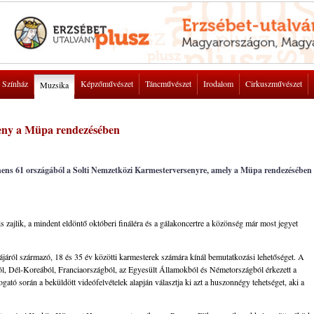
Színház
Képzőművészet
Táncművészet
Irodalom
Cirkuszművészet
Muzsika
seny a Müpa rendezésében
nens 61 országából a Solti Nemzetközi Karmesterversenyre, amely a Müpa rendezésében
 zajlik, a mindent eldöntő októberi fináléra és a gálakoncertre a közönség már most jegyet
járól származó, 18 és 35 év közötti karmesterek számára kínál bemutatkozási lehetőséget. A
ól, Dél-Koreából, Franciaországból, az Egyesült Államokból és Németországból érkezett a
ogató során a beküldött videófelvételek alapján választja ki azt a huszonnégy tehetséget, aki a