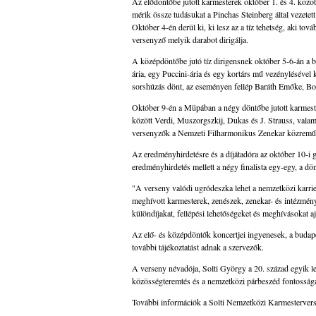
Az elődöntőbe jutott karmesterek október 1. és 4. k
mérik össze tudásukat a Pinchas Steinberg által vezetet
Október 4-én derül ki, ki lesz az a tíz tehetség, aki t
versenyző melyik darabot dirigálja.
A középdöntőbe jutó tíz dirigensnek október 5-6-án 
ária, egy Puccini-ária és egy kortárs mű vezénylésével 
sorshúzás dönt, az eseményen fellép Baráth Emőke, Bo
Október 9-én a Müpában a négy döntőbe jutott karmeste
között Verdi, Muszorgszkij, Dukas és J. Strauss, vala
versenyzők a Nemzeti Filharmonikus Zenekar közremű
Az eredményhirdetésre és a díjátadóra az október 10-i
eredményhirdetés mellett a négy finalista egy-egy, a d
"A verseny valódi ugródeszka lehet a nemzetközi karrier 
meghívott karmesterek, zenészek, zenekar- és intézmény
különdíjakat, fellépési lehetőségeket és meghívásokat a
Az elő- és középdöntők koncertjei ingyenesek, a budapes
további tájékoztatást adnak a szervezők.
A verseny névadója, Solti György a 20. század egyik leg
közösségteremtés és a nemzetközi párbeszéd fontosságá
További információk a Solti Nemzetközi Karmesterver