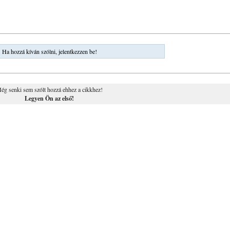
Ha hozzá kíván szólni, jelentkezzen be!
ég senki sem szólt hozzá ehhez a cikkhez!
Legyen Ön az első!