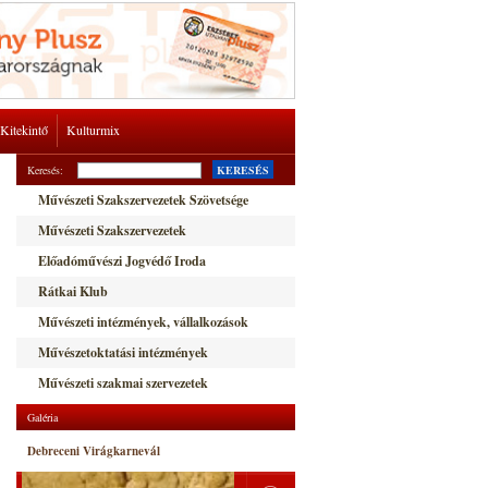
Kitekintő
Kulturmix
Keresés:
KERESÉS
Művészeti Szakszervezetek Szövetsége
Művészeti Szakszervezetek
Előadóművészi Jogvédő Iroda
Rátkai Klub
Művészeti intézmények, vállalkozások
Művészetoktatási intézmények
Művészeti szakmai szervezetek
Galéria
Debreceni Virágkarnevál