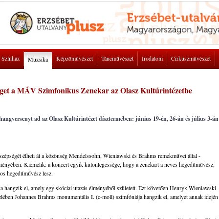
Színház
Képzőművészet
Táncművészet
Irodalom
Cirkuszművészet
Muzsika
get a MÁV Szimfonikus Zenekar az Olasz Kultúrintézetbe
versenyt ad az Olasz Kultúrintézet dísztermében: június 19-én, 26-án és július 3-án
s szépségét élheti át a közönség Mendelssohn, Wieniawski és Brahms remekművei által -
eményében. Kiemelik: a koncert egyik különlegessége, hogy a zenekart a neves hegedűművész,
Lajos hegedűművész lesz.
 hangzik el, amely egy skóciai utazás élményéből született. Ezt követően Henryk Wieniawski
felében Johannes Brahms monumentális I. (c-moll) szimfóniája hangzik el, amelyet annak idején