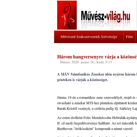
Művészeti Szakszervezetek Szövetsége
Film
Három hangversenyre várja a közönsé
Dátum: 2026. június 16., kedd, 9:13
A MÁV Szimfonikus Zenekar idén nyáron három hang
pénteken is várják a közönséget.
Június 19-én a romantikus zene szenvedélyét, erejét é
olvasható a zenekar MTI-hez pénteken eljuttatott közl
Baráti Kristóf vezényli, a szólista pedig ifj. Sárközy 
Az esten elsőként Felix Mendelssohn Hebridák-nyitánya
II. (d-moll) hegedűversenye hallható. Az est második 
Beethoven "örököseként" komponált a német szerző.