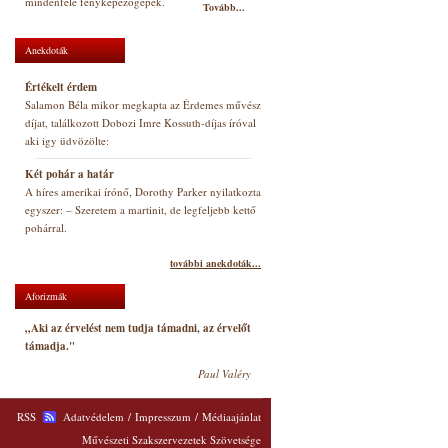
mindenfelé fényképezőgépek.
Tovább...
Anekdoták
Értékelt érdem
Salamon Béla mikor megkapta az Érdemes művész
díjat, találkozott Dobozi Imre Kossuth-díjas íróval
aki igy üdvözölte:
Két pohár a határ
A híres amerikai írónő, Dorothy Parker nyilatkozta
egyszer: – Szeretem a martinit, de legfeljebb kettő
pohárral.
további anekdoták...
Aforizmák
„Aki az érvelést nem tudja támadni, az érvelőt
támadja."
Paul Valéry
RSS
Adatvédelem
/
Impresszum
/
Médiaajánlat
Művészeti Szakszervezetek Szövetsége