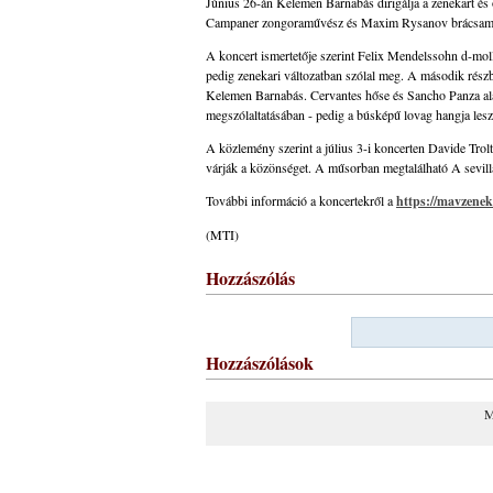
Június 26-án Kelemen Barnabás dirigálja a zenekart és 
Campaner zongoraművész és Maxim Rysanov brácsaművés
A koncert ismertetője szerint Felix Mendelssohn d-moll 
pedig zenekari változatban szólal meg. A második rész
Kelemen Barnabás. Cervantes hőse és Sancho Panza alakj
megszólaltatásában - pedig a búsképű lovag hangja lesz
A közlemény szerint a július 3-i koncerten Davide Tro
várják a közönséget. A műsorban megtalálható A sevilla
További információ a koncertekről a
https://mavzenek
(MTI)
Hozzászólás
Hozzászólások
M