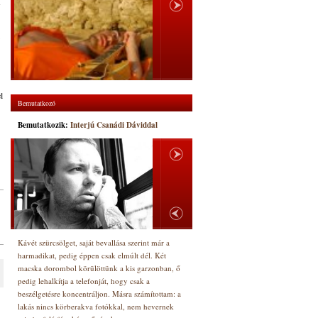
l
Bemutatkozó
Bemutatkozik:
Interjú Csanádi Dáviddal
Kávét szürcsölget, saját bevallása szerint már a
harmadikat, pedig éppen csak elmúlt dél. Két
macska dorombol körülöttünk a kis garzonban, ő
pedig lehalkítja a telefonját, hogy csak a
beszélgetésre koncentráljon. Másra számítottam: a
lakás nincs körberakva fotókkal, nem hevernek