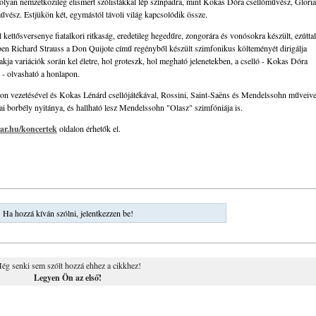
olyan nemzetközileg elismert szólistákkal lép színpadra, mint Kokas Dóra csellóművész, Gloria
z. Estjükön két, egymástól távoli világ kapcsolódik össze.
kettősversenye fiatalkori ritkaság, eredetileg hegedűre, zongorára és vonósokra készült, ezúttal
ben Richard Strauss a Don Quijote című regényből készült szimfonikus költeményét dirigálja
a variációk során kel életre, hol groteszk, hol megható jelenetekben, a cselló - Kokas Dóra
 - olvasható a honlapon.
lton vezetésével és Kokas Lénárd csellójátékával, Rossini, Saint-Saëns és Mendelssohn műveive
i borbély nyitánya, és hallható lesz Mendelssohn "Olasz" szimfóniája is.
ar.hu/koncertek
oldalon érhetők el.
Ha hozzá kíván szólni, jelentkezzen be!
ég senki sem szólt hozzá ehhez a cikkhez!
Legyen Ön az első!