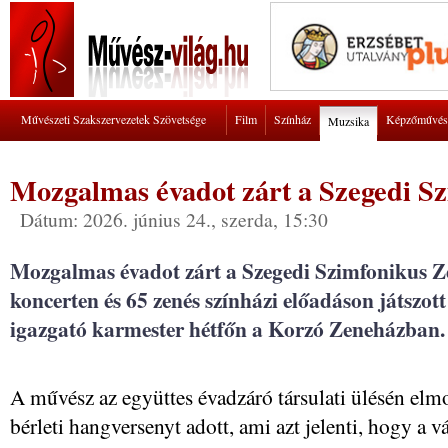
Művészeti Szakszervezetek Szövetsége
Film
Színház
Képzőművés
Muzsika
Mozgalmas évadot zárt a Szegedi S
Dátum: 2026. június 24., szerda, 15:30
Mozgalmas évadot zárt a Szegedi Szimfonikus Ze
koncerten és 65 zenés színházi előadáson játszot
igazgató karmester hétfőn a Korzó Zeneházban.
A művész az együttes évadzáró társulati ülésén elm
bérleti hangversenyt adott, ami azt jelenti, hogy a 