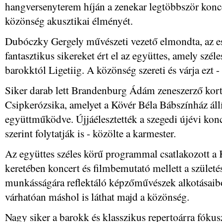
hangversenyterem híján a zenekar legtöbbször konce
közönség akusztikai élményét.
Dubóczky Gergely művészeti vezető elmondta, az 
fantasztikus sikereket ért el az együttes, amely széle
barokktól Ligetiig. A közönség szereti és várja ezt - 
Siker darab lett Brandenburg Ádám zeneszerző kort
Csipkerózsika, amelyet a Kövér Béla Bábszínház állí
együttműködve. Újjáélesztették a szegedi újévi kon
szerint folytatják is - közölte a karmester.
Az együttes széles körű programmal csatlakozott a 
keretében koncert és filmbemutató mellett a szület
munkásságára reflektáló képzőművészek alkotásaiból
várhatóan máshol is láthat majd a közönség.
Nagy siker a barokk és klasszikus repertoárra fókus