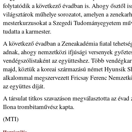
folytatódik a következő évadban is. Ahogy ősztől i
világsztárok műhelye sorozatot, amelyen a zenekarh
mesterkurzusokat a Szegedi Tudományegyetem művés
tudatta a karmester.
A következő évadban a Zeneakadémia fiatal tehetség
adnak, ahogy nemzetközi ifjúsági versenyek győztes
vendégszólistaként az együtteshez. Több vendégkar
majd, köztük a koreai származású német Hyunsik Sh
alkalommal megszervezett Fricsay Ferenc Nemzetkö
az együttes díját.
A társulat titkos szavazáson megválasztotta az évad 
Ilona trombitaművész kapta.
(MTI)
Hozzászólás