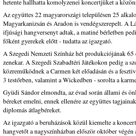
hetente hallhatta komolyzenei koncertjüket a közön
Az együttes 22 magyarországi településen 25 alkalo
Magyarkanizsán és Aradon is vendégszerepelt. A L
ifjúsági hangversenyt adtak, a matiné bérletben pe
főként gyerekek előtt - tudatta az igazgató.
A Szegedi Nemzeti Színház hét produkciójának 65 e
zenekar. A Szegedi Szabadtéri Játékokon pedig a sz
közreműködnek a Carmen két előadásán és a fesztiv
3 testőrben, valamint a Wickedben - sorolta a karme
Gyüdi Sándor elmondta, az évad során állami és önk
béreket emelni, ennek ellenére az együttes tagjaina
diplomás átlagbéreket.
Az igazgató a beruházások közül kiemelte a koncert 
hangvetőt a nagyszínházban először október végén ál