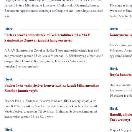
január 31-én a Müpában. A koncerten Csajkovszkij Gyermekalbuma,
Tíz magyar és e
Beethoven Appassionata szonátája és Chopin b-moll szonátája is hallható
évtizedes múltr
lesz.
Budai Zeneházb
Hírek
Hírek
Cseh és orosz komponisták művei csendülnek fel a MÁV
Könnyűzenei a
Szimfonikus Zenekar januári hangversenyén
Kortárs könnyűz
A MÁV Szimfonikus Zenekar Szőke Tibor-mesterbérletének idei első
Művészeti Akad
hangversenye január 25-én lesz a Müpában. A Féltékenység címet viselő
együttműködéséb
programban Dvorák, Rahmanyinov, Janácek és Sztravinszkij
remekművei szerepelnek.
Hírek
Dupla koncert
Hírek
Dupla koncertet
Fischer Iván vezényletével koncertezik az Izraeli Filharmonikus
Kongresszusi Köz
Zenekar január végén
16 órakor is elő
Fischer Iván, a Budapesti Fesztiválzenekar (BFZ) zeneigazgatója az
Izraeli Filharmonikus Zenekar meghívására pénteken Izraelbe utazik.
Hírek
Vezényletével a zenekar Tel Avivban, Haifában és Jeruzsálemben ad
Hatodik alkal
koncerteket január 22. és 28. között.
Énekversenyt
Hírek
Május 13-ig jele