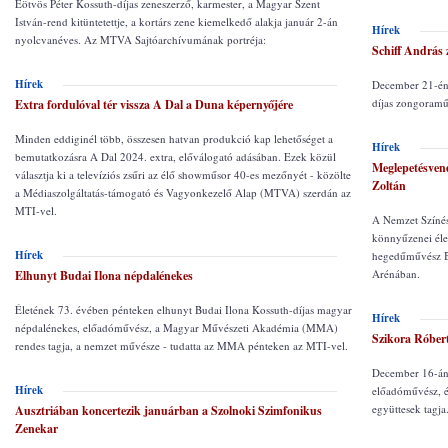
Eötvös Péter Kossuth-díjas zeneszerző, karmester, a Magyar Szent
István-rend kitüntetettje, a kortárs zene kiemelkedő alakja január 2-án
Hírek
nyolcvanéves. Az MTVA Sajtóarchívumának portréja:
Schiff András
Hírek
December 21-én 
díjas zongoram
Extra fordulóval tér vissza A Dal a Duna képernyőjére
Minden eddiginél több, összesen hatvan produkció kap lehetőséget a
Hírek
bemutatkozásra A Dal 2024. extra, előválogató adásában. Ezek közül
Meglepetésvend
választja ki a televíziós zsűri az élő showműsor 40-es mezőnyét - közölte
Zoltán
a Médiaszolgáltatás-támogató és Vagyonkezelő Alap (MTVA) szerdán az
MTI-vel.
A Nemzet Színés
könnyűzenei élet
Hírek
hegedűművész Bu
Arénában.
Elhunyt Budai Ilona népdalénekes
Életének 73. évében pénteken elhunyt Budai Ilona Kossuth-díjas magyar
Hírek
népdalénekes, előadóművész, a Magyar Művészeti Akadémia (MMA)
Szikora Róbert
rendes tagja, a nemzet művésze - tudatta az MMA pénteken az MTI-vel.
December 16-án 
Hírek
előadóművész, é
együttesek tag
Ausztriában koncertezik januárban a Szolnoki Szimfonikus
Zenekar