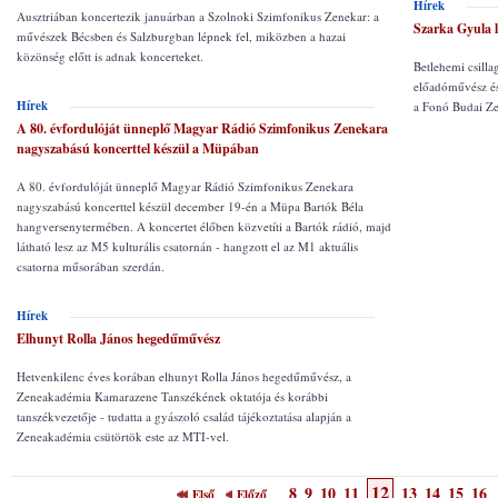
Hírek
Ausztriában koncertezik januárban a Szolnoki Szimfonikus Zenekar: a
Szarka Gyula 
művészek Bécsben és Salzburgban lépnek fel, miközben a hazai
közönség előtt is adnak koncerteket.
Betlehemi csilla
előadóművész és
Hírek
a Fonó Budai Z
A 80. évfordulóját ünneplő Magyar Rádió Szimfonikus Zenekara
nagyszabású koncerttel készül a Müpában
A 80. évfordulóját ünneplő Magyar Rádió Szimfonikus Zenekara
nagyszabású koncerttel készül december 19-én a Müpa Bartók Béla
hangversenytermében. A koncertet élőben közvetíti a Bartók rádió, majd
látható lesz az M5 kulturális csatornán - hangzott el az M1 aktuális
csatorna műsorában szerdán.
Hírek
Elhunyt Rolla János hegedűművész
Hetvenkilenc éves korában elhunyt Rolla János hegedűművész, a
Zeneakadémia Kamarazene Tanszékének oktatója és korábbi
tanszékvezetője - tudatta a gyászoló család tájékoztatása alapján a
Zeneakadémia csütörtök este az MTI-vel.
12
8
9
10
11
13
14
15
16
Első
Előző