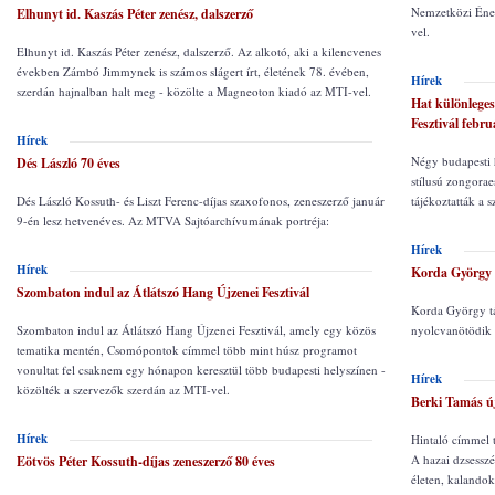
Nemzetközi Ének
Elhunyt id. Kaszás Péter zenész, dalszerző
vel.
Elhunyt id. Kaszás Péter zenész, dalszerző. Az alkotó, aki a kilencvenes
években Zámbó Jimmynek is számos slágert írt, életének 78. évében,
Hírek
szerdán hajnalban halt meg - közölte a Magneoton kiadó az MTI-vel.
Hat különleges
Fesztivál febr
Hírek
Négy budapesti 
Dés László 70 éves
stílusú zongorae
Dés László Kossuth- és Liszt Ferenc-díjas szaxofonos, zeneszerző január
tájékoztatták a 
9-én lesz hetvenéves. Az MTVA Sajtóarchívumának portréja:
Hírek
Hírek
Korda György 
Szombaton indul az Átlátszó Hang Újzenei Fesztivál
Korda György tá
Szombaton indul az Átlátszó Hang Újzenei Fesztivál, amely egy közös
nyolcvanötödik 
tematika mentén, Csomópontok címmel több mint húsz programot
vonultat fel csaknem egy hónapon keresztül több budapesti helyszínen -
Hírek
közölték a szervezők szerdán az MTI-vel.
Berki Tamás új
Hírek
Hintaló címmel t
A hazai dzsesszé
Eötvös Péter Kossuth-díjas zeneszerző 80 éves
életen, kalandok