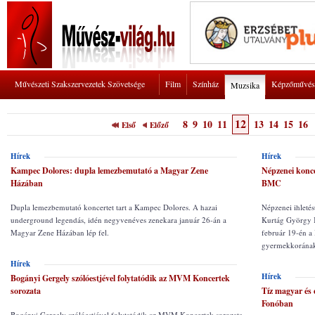
Művészeti Szakszervezetek Szövetsége
Film
Színház
Képzőművés
Muzsika
12
8
9
10
11
13
14
15
16
Első
Előző
Hírek
Hírek
Kampec Dolores: dupla lemezbemutató a Magyar Zene
Népzenei konce
Házában
BMC
Dupla lemezbemutató koncertet tart a Kampec Dolores. A hazai
Népzenei ihletés
underground legendás, idén negyvenéves zenekara január 26-án a
Kurtág György K
Magyar Zene Házában lép fel.
február 19-én a
gyermekkorának 
Hírek
Hírek
Bogányi Gergely szólóestjével folytatódik az MVM Koncertek
sorozata
Tíz magyar és 
Fonóban
Bogányi Gergely szólóestjével folytatódik az MVM Koncertek sorozata