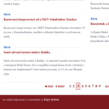
zenekar kapta.
Koncerttel ünne
Szolnoki Szimfo
Hírek
Hírek
Karácsonyi hangversenyt ad a MÁV Szimfonikus Zenekar
Kiosztották a 
Karácsonyi hangversenyt ad a MÁV Szimfonikus Zenekar december 19-
én este a Zeneakadémián, emellett a délutáni főpróbát is nyilvánossá
A Dankó Rádió sa
tették.
Dankó Gálán a 
kiemelkedő alkot
Hírek
Ismét adventi turnéra indul a Kaláka
Ismét adventi turnéra indul a Kaláka. A népszerű zenekar december 4-én
a budapesti Deák Ferenc téri evangélikus templomban kezdi a Szabad-e
bejönni ide betlehemmel? című műsorsorozatát, és 21-én este Óbudán
zárja.
3
1
2
4
5
6
7
8
9
Első
Előző
Kö
Az oldalt fejlesztette és üzemelteti az
Ergo System