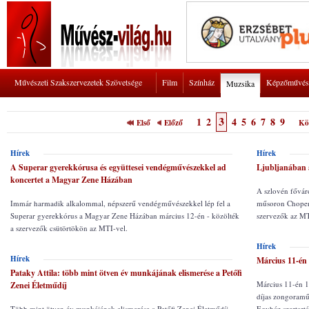
Művészeti Szakszervezetek Szövetsége
Film
Színház
Képzőművés
Muzsika
3
1
2
4
5
6
7
8
9
Első
Előző
Kö
Hírek
Hírek
A Superar gyerekkórusa és együttesei vendégművészekkel ad
Ljubljanában 
koncertet a Magyar Zene Házában
A szlovén fővár
Immár harmadik alkalommal, népszerű vendégművészekkel lép fel a
műsoron Chopen 
Superar gyerekkórus a Magyar Zene Házában március 12-én - közölték
szervezők az MT
a szervezők csütörtökön az MTI-vel.
Hírek
Hírek
Március 11-én
Pataky Attila: több mint ötven év munkájának elismerése a Petőfi
Március 11-én 1
Zenei Életműdíj
díjas zongoramű
Több mint ötven év munkájának elismerése a Petőfi Zenei Életműdíj -
Egyház szertart