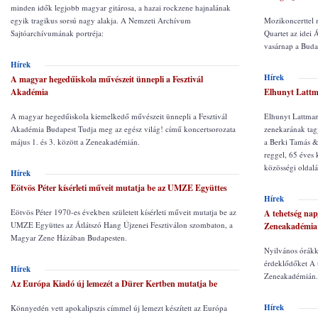
minden idők legjobb magyar gitárosa, a hazai rockzene hajnalának
egyik tragikus sorsú nagy alakja. A Nemzeti Archívum
Mozikoncerttel
Sajtóarchívumának portréja:
Quartet az idei 
vasárnap a Buda
Hírek
Hírek
A magyar hegedűiskola művészeit ünnepli a Fesztivál
Akadémia
Elhunyt Lattm
A magyar hegedűiskola kiemelkedő művészeit ünnepli a Fesztivál
Elhunyt Lattman
Akadémia Budapest Tudja meg az egész világ! című koncertsorozata
zenekarának tag
május 1. és 3. között a Zeneakadémián.
a Berki Tamás &
reggel, 65 éves 
közösségi oldalá
Hírek
Eötvös Péter kísérleti műveit mutatja be az UMZE Együttes
Hírek
Eötvös Péter 1970-es években született kísérleti műveit mutatja be az
A tehetség na
UMZE Együttes az Átlátszó Hang Újzenei Fesztiválon szombaton, a
Zeneakadémia
Magyar Zene Házában Budapesten.
Nyilvános órákka
érdeklődőket A 
Hírek
Zeneakadémián.
Az Európa Kiadó új lemezét a Dürer Kertben mutatja be
Hírek
Könnyedén vett apokalipszis címmel új lemezt készített az Európa