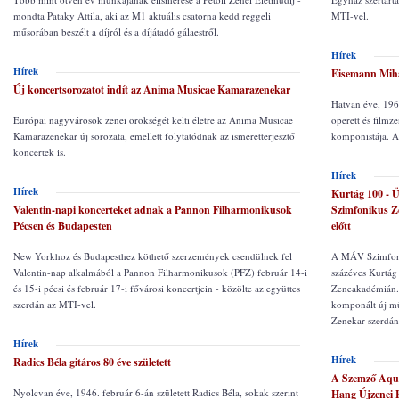
mondta Pataky Attila, aki az M1 aktuális csatorna kedd reggeli
MTI-vel.
műsorában beszélt a díjról és a díjátadó gálaestről.
Hírek
Hírek
Eisemann Mihál
Új koncertsorozatot indít az Anima Musicae Kamarazenekar
Hatvan éve, 196
Európai nagyvárosok zenei örökségét kelti életre az Anima Musicae
operett és filmz
Kamarazenekar új sorozata, emellett folytatódnak az ismeretterjesztő
komponistája. A
koncertek is.
Hírek
Hírek
Kurtág 100 - 
Valentin-napi koncerteket adnak a Pannon Filharmonikusok
Szimfonikus Ze
Pécsen és Budapesten
előtt
New Yorkhoz és Budapesthez köthető szerzemények csendülnek fel
A MÁV Szimfonik
Valentin-nap alkalmából a Pannon Filharmonikusok (PFZ) február 14-i
százéves Kurtág
és 15-i pécsi és február 17-i fővárosi koncertjein - közölte az együttes
Zeneakadémián. 
szerdán az MTI-vel.
komponált új mű
Zenekar szerdán
Hírek
Hírek
Radics Béla gitáros 80 éve született
A Szemző Aquat
Nyolcvan éve, 1946. február 6-án született Radics Béla, sokak szerint
Hang Újzenei F