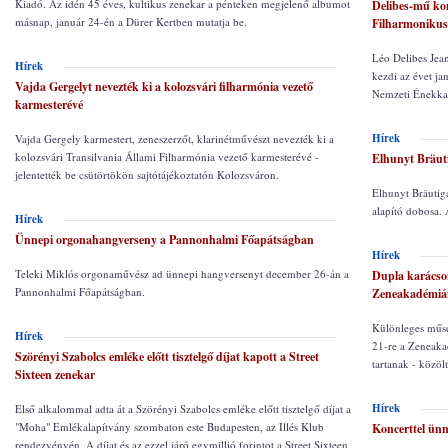
Kiadó. Az idén 45 éves, kultikus zenekar a pénteken megjelenő albumot
Delibes-mű kon
másnap, január 24-én a Dürer Kertben mutatja be.
Filharmoniku
Léo Delibes Jea
Hírek
kezdi az évet j
Vajda Gergelyt nevezték ki a kolozsvári filharmónia vezető
Nemzeti Énekka
karmesterévé
Hírek
Vajda Gergely karmestert, zeneszerzőt, klarinétművészt nevezték ki a
kolozsvári Transilvania Állami Filharmónia vezető karmesterévé -
Elhunyt Bräut
jelentették be csütörtökön sajtótájékoztatón Kolozsváron.
Elhunyt Bräutiga
alapító dobosa. 
Hírek
Ünnepi orgonahangverseny a Pannonhalmi Főapátságban
Hírek
Teleki Miklós orgonaművész ad ünnepi hangversenyt december 26-án a
Dupla karácson
Pannonhalmi Főapátságban.
Zeneakadémiá
Különleges műso
Hírek
21-re a Zeneaka
Szörényi Szabolcs emléke előtt tisztelgő díjat kapott a Street
tartanak - közöl
Sixteen zenekar
Hírek
Első alkalommal adta át a Szörényi Szabolcs emléke előtt tisztelgő díjat a
"Moha" Emlékalapítvány szombaton este Budapesten, az Illés Klub
Koncerttel ünn
rendezvényén. A díjat és az ezzel járó egymillió forintot a Street Sixteen