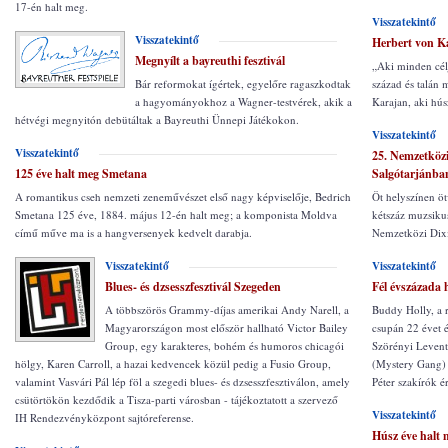
17-én halt meg.
Visszatekintő
Visszatekintő
Herbert von K
Megnyílt a bayreuthi fesztivál
„Aki minden céljá
Bár reformokat ígértek, egyelőre ragaszkodtak
század és talán
a hagyományokhoz a Wagner-testvérek, akik a
Karajan, aki hús
hétvégi megnyitón debütáltak a Bayreuthi Ünnepi Játékokon.
Visszatekintő
Visszatekintő
25. Nemzetközi
125 éve halt meg Smetana
Salgótarjánba
A romantikus cseh nemzeti zeneművészet első nagy képviselője, Bedrich
Öt helyszínen ö
Smetana 125 éve, 1884. május 12-én halt meg; a komponista Moldva
kétszáz muzsikus
című műve ma is a hangversenyek kedvelt darabja.
Nemzetközi Dixie
Visszatekintő
Visszatekintő
Blues- és dzsesszfesztivál Szegeden
Fél évszázada 
A többszörös Grammy-díjas amerikai Andy Narell, a
Buddy Holly, a r
Magyarországon most először hallható Victor Bailey
csupán 22 évet é
Group, egy karakteres, bohém és humoros chicagói
Szörényi Levent
hölgy, Karen Carroll, a hazai kedvencek közül pedig a Fusio Group,
(Mystery Gang)
valamint Vasvári Pál lép föl a szegedi blues- és dzsesszfesztiválon, amely
Péter szakírók é
csütörtökön kezdődik a Tisza-parti városban - tájékoztatott a szervező
Visszatekintő
IH Rendezvényközpont sajtóreferense.
Húsz éve halt