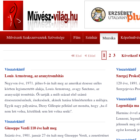
Művészeti Szakszervezetek Szövetsége
Film
Színház
Képzőművés
Muzsika
1
2
3
Következő
Első
Előző
Visszatekintő
Visszatekintő
Louis Armstrong, az aranytrombitás
Szergej Prokofj
Negyven éve, 1971. július 6-án halt meg az amerikai dzsessz széles
120 éve, 1891. á
körben legismertebb alakja, Louis Armstrong, avagy Satchmo, az
Szergejevics Pr
aranyszájú trombitás. Őt tartják a múlt század első számú
Visszatekintő
dzsesszzenészének, énekesének, akinek hatása felmérhetetlen a műfajra.
Legendája ma i
Egyik nagy pályatársa, Dizzy Gillespie például azt mondta, hogy „ha ő
nem lett volna, közülünk sem lett volna senki".
Harminc évvel 
Lennont, legendá
Visszatekintő
jelennek meg ró
Giuseppe Verdi 110 éve halt meg
egész korszak je
Száztíz éve, 1901. január 27-én halt meg Giuseppe Verdi, a zenetörténet