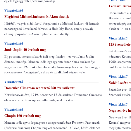
Visszatekintő
egyik legnagyobb operakomponistája.
Leonard Bernst
Visszatekintő
„Nem tudom elkép
Megjelent Michael Jackson és Akon duettje
Bernstein, a mú
Hétfőtől, vagyis mától kerül forgalomba a Michael Jackson új lemezét
zenepedagógusa,
beharangozó következő felvétel, a Hold My Hand, amely a tavaly
október 14-én h
elhunyt popsztár és Akon hiphop előadó duettje.
Visszatekintő
Visszatekintő
125 éve szület
Janis Joplin 40 éve halt meg
Százhuszonöt év
Élj gyorsan, szeress sokat és halj meg fiatalon - ez volt Janis Joplin
kétszeres Kossu
életének mottója. Minden idők legnagyobb fehér blues-énekesnője
1960. szeptembe
negyven éve, 1970. október 4-én, alig huszonnyolc évesen halt meg, a
emlékévet tartana
rockzenészek "betegsége", a drog és az alkohol végzett vele.
Visszatekintő
Visszatekintő
Százhúsz éve s
Domenico Cimarosa zeneszező 260 éve született
Százhúsz éve, 18
Kétszázhatvan éve, 1749. december 17-én született Domenico Cimarosa
Szomorú vasárna
olasz zeneszerző, az opera buffa műfajának mestere.
Visszatekintő
Visszatekintő
Negyven éve h
Chopin 160 éve halt meg
Negyven éve, 19
Minden idők egyik legnagyobb zongoraművésze Fryderyk Franciszek
Kosma) magyar s
(Frédéric Francois) Chopin lengyel zeneszerző 160 éve, 1849. október
megújító mestere