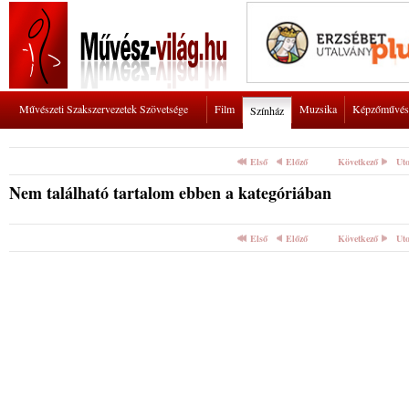
Művészeti Szakszervezetek Szövetsége
Film
Muzsika
Képzőművés
Színház
Első
Előző
Következő
Uto
Nem található tartalom ebben a kategóriában
Első
Előző
Következő
Uto