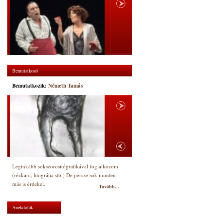
Bemutatkozó
Bemutatkozik:
Németh Tamás
Leginkább sokszorosítógrafikával foglalkozom
(rézkarc, litográfia stb.) De persze sok minden
más is érdekel.
Tovább...
Anekdoták