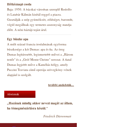
Hétköznapi csoda
Baja: 1950. A bácskai városban szereplő Rodolfo
és Latabár Kálmán kisétál reggel a piacra.
Gusztálják a szép gyümölcsöt, zöldséget, baromfit,
végül megállnak egy termetes asszonyság standja
előtt. A néni háztáji tojást árul.
Egy büszke apa
A múlt század francia irodalmának egyforma
büszkesége a két Dumas: apa és fia. Az öreg
Dumas leghíresebb, legismertebb művei a „Három
testőr" és a „Gróf Monte Christo" sorozat. A fiatal
Dumas legjobb műve a Kaméliás hölgy, amely
Puccini Traviata című operája szövegköny-vének
alapjául is szolgált.
további anekdoták...
Aforizmák
„Hazának mindig akkor nevezi magát az állam,
ha tömegmészárlásra készül."
Friedrich Dürrenmatt