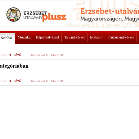
Muzsika
Képzőművészet
Táncművészet
Irodalom
Cirkuszművészet
Színház
Előző
Első
Következő
Utolsó
kategóriában
Előző
Első
Következő
Utolsó