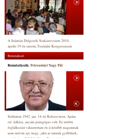
A Színházi Dolgozók Szakszervezete 2010.
április 19-én tartotta Tisztújító Kongresszusát.
Bemutatkozó
Bemutatkozik:
Petrozsényi Nagy Pál
Születtem 1942. jan. 14-én Kolozsváron. Apám
ref. lelkész, anyám pedagógus volt. Ez utóbbi
foglalkozást választottam én is később magamnak
nem tudván azt, hogy „akit az istenek gyűlölnek,