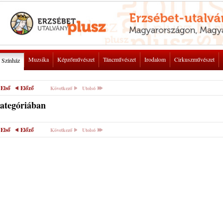
Muzsika
Képzőművészet
Táncművészet
Irodalom
Cirkuszművészet
Színház
Első
Előző
Következő
Utolsó
kategóriában
Első
Előző
Következő
Utolsó