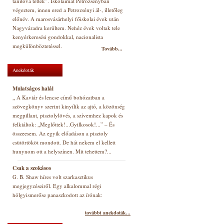
tanítóvá tették”. Iskoláimat Petrozsényban
végeztem, innen ered a Petrozsényi ál-, illetőleg
előnév. A marosvásárhelyi főiskolai évek után
Nagyváradra kerültem. Nehéz évek voltak tele
kenyérkeresési gondokkal, nacionalista
megkülönböztetéssel.
Tovább...
Anekdoták
Mulatságos halál
„ A Kaviár és lencse című bohózatban a
szövegkönyv szerint kinyílik az ajtó, a közönség
megpillant, pisztolylövés, a szívemhez kapok és
felkiáltok: „Meglőttek!...Gyilkosok!...” – És
összeesem. Az egyik előadáson a pisztoly
csütörtököt mondott. De hát nekem el kellett
hunynom ott a helyszínen. Mit tehettem?...
Csak a szokásos
G. B. Shaw híres volt szarkasztikus
megjegyzéseiről. Egy alkalommal régi
hölgyismerőse panaszkodott az írónak:
további anekdoták...