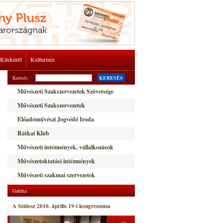
Kitekintő
Kulturmix
Keresés:
KERESÉS
Művészeti Szakszervezetek Szövetsége
Művészeti Szakszervezetek
Előadóművészi Jogvédő Iroda
Rátkai Klub
Művészeti intézmények, vállalkozások
Művészetoktatási intézmények
Művészeti szakmai szervezetek
Galéria
A Szidosz 2010. április 19-i kongresszusa