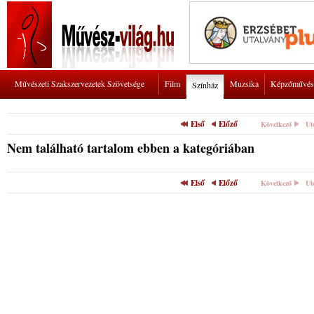
Művészeti Szakszervezetek Szövetsége
Film
Muzsika
Képzőművés
Színház
Első
Előző
Következő
Ut
Nem található tartalom ebben a kategóriában
Első
Előző
Következő
Ut