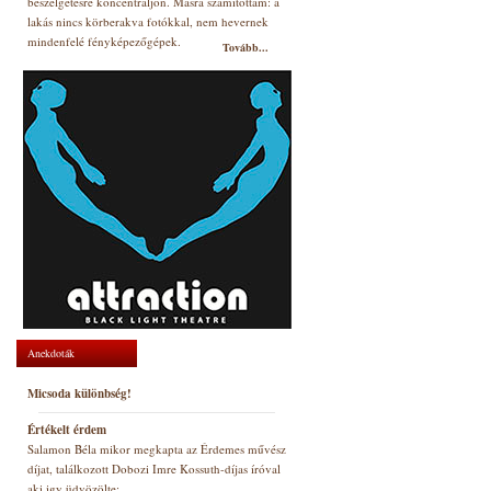
beszélgetésre koncentráljon. Másra számítottam: a
lakás nincs körberakva fotókkal, nem hevernek
mindenfelé fényképezőgépek.
Tovább...
Anekdoták
Micsoda különbség!
Értékelt érdem
Salamon Béla mikor megkapta az Érdemes művész
díjat, találkozott Dobozi Imre Kossuth-díjas íróval
aki igy üdvözölte: