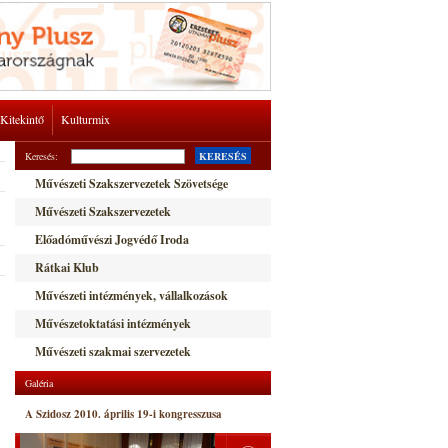
Kitekintő
Kulturmix
Keresés:
KERESÉS
Művészeti Szakszervezetek Szövetsége
Művészeti Szakszervezetek
Előadóművészi Jogvédő Iroda
Rátkai Klub
Művészeti intézmények, vállalkozások
Művészetoktatási intézmények
Művészeti szakmai szervezetek
Galéria
A Szidosz 2010. április 19-i kongresszusa