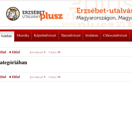
Muzsika
Képzőművészet
Táncművészet
Irodalom
Cirkuszművészet
Színház
Első
Előző
Következő
Utolsó
kategóriában
Első
Előző
Következő
Utolsó