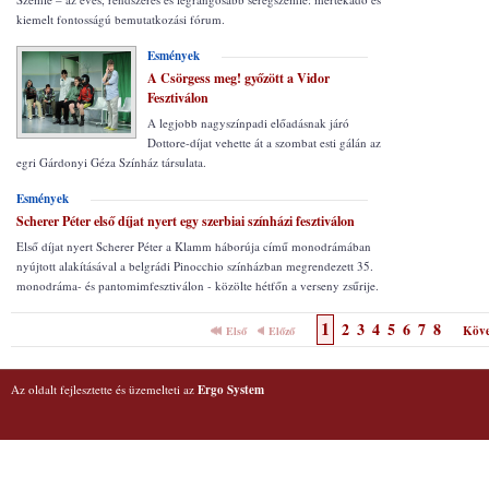
kiemelt fontosságú bemutatkozási fórum.
Esmények
A Csörgess meg! győzött a Vidor
Fesztiválon
A legjobb nagyszínpadi előadásnak járó
Dottore-díjat vehette át a szombat esti gálán az
egri Gárdonyi Géza Színház társulata.
Esmények
Scherer Péter első díjat nyert egy szerbiai színházi fesztiválon
Első díjat nyert Scherer Péter a Klamm háborúja című monodrámában
nyújtott alakításával a belgrádi Pinocchio színházban megrendezett 35.
monodráma- és pantomimfesztiválon - közölte hétfőn a verseny zsűrije.
1
2
3
4
5
6
7
8
Köve
Első
Előző
Az oldalt fejlesztette és üzemelteti az
Ergo System