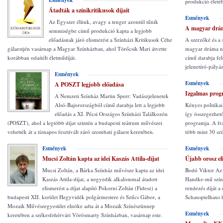
Esmények
produkció életé
Átadták a színikritikusok díjait
Esmények
Az Egyszer élünk, avagy a tenger azontúl tűnik
A magyar drá
semmiségbe című produkció kapta a legjobb
előadásnak járó elismerést a Színházi Kritikusok Céhe
A szerzőké és a 
gálaestjén vasárnap a Magyar Színházban, ahol Törőcsik Mari átvette
magyar dráma na
korábban odaítélt életműdíját.
című darabja fe
jelenetíró-pályá
Esmények
Esmények
A POSZT legjobb előadása
Izgalmas progr
A Nemzeti Színház Martin Sperr: Vadászjelenetek
Alsó-Bajorországból című darabja lett a legjobb
Kényes politikai
előadás a XI. Pécsi Országos Színházi Találkozón
így összegezhető
(POSZT), ahol a legtöbb díjat szintén a budapesti teátrum művészei
programja. A fra
vehették át a tíznapos fesztivált záró szombati gálaest keretében.
több mint 30 szí
Esmények
Esmények
Mucsi Zoltán kapta az idei Kaszás Attila-díjat
Újabb orosz e
Mucsi Zoltán, a Bárka Színház művésze kapta az idei
Bodó Viktor Az 
Kaszás Attila-díjat, a negyedik alkalommal átadott
Handke-mű színr
elismerést a díjat alapító Pokorni Zoltán (Fidesz) a
rendezés díját a
budapesti XII. kerület Hegyvidék polgármestere és Szűcs Gábor, a
Schauspielhaus h
Mozaik Művészegyesület elnöke adta át a Mozaik Színészünnep
Esmények
keretében a székesfehérvári Vörösmarty Színházban, vasárnap este.