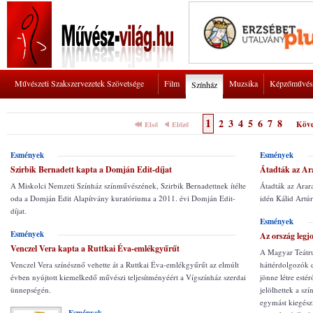
Művészeti Szakszervezetek Szövetsége
Film
Muzsika
Képzőművés
Színház
1
2
3
4
5
6
7
8
Köve
Első
Előző
Esmények
Esmények
Szirbik Bernadett kapta a Domján Edit-díjat
Átadták az Ar
A Miskolci Nemzeti Színház színművészének, Szirbik Bernadettnek ítélte
Átadták az Arar
oda a Domján Edit Alapítvány kuratóriuma a 2011. évi Domján Edit-
idén Kálid Artúr
díjat.
Esmények
Esmények
Az ország legj
Venczel Vera kapta a Ruttkai Éva-emlékgyűrűt
A Magyar Teátr
Venczel Vera színésznő vehette át a Ruttkai Éva-emlékgyűrűt az elmúlt
háttérdolgozók 
évben nyújtott kiemelkedő művészi teljesítményéért a Vígszínház szerdai
jönne létre esté
ünnepségén.
jelölhettek a sz
egymást kiegészí