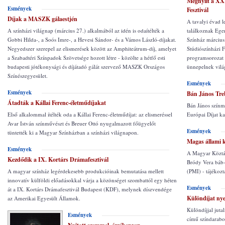
Megnyílt a XX
Esmények
Fesztivál
Díjak a MASZK gálaestjén
A tavalyi évad 
A színházi világnap (március 27.) alkalmából az idén is odaítélték a
találkoznak Ege
Gobbi Hilda-, a Soós Imre-, a Hevesi Sándor- és a Vámos László-díjakat.
Színház március 
Negyedszer szerepel az elismerések között az Amphiteátrum-díj, amelyet
Stúdiószínházi F
a Szabadtéri Színpadok Szövetsége hozott létre - közölte a hétfő esti
programsorozat 
budapesti jótékonysági és díjátadó gálát szervező MASZK Országos
ünnepelnek világ
Színészegyesület.
Esmények
Esmények
Bán János Treb
Átadták a Kállai Ferenc-életműdíjakat
Bán János színm
Első alkalommal ítélték oda a Kállai Ferenc-életműdíjat: az elismeréssel
Európai Díjat k
Avar István színművészt és Breuer Ottó nyugalmazott főügyelőt
Esmények
tüntették ki a Magyar Színházban a színházi világnapon.
Magas állami 
Esmények
A Magyar Köztár
Kezdődik a IX. Kortárs Drámafesztivál
Bródy Vera báb-,
A magyar színház legérdekesebb produkcióinak bemutatása mellett
(PMI) - tájékozt
innovatív külföldi előadásokkal várja a közönséget szombattól egy héten
Esmények
át a IX. Kortárs Drámafesztivál Budapest (KDF), melynek díszvendége
Különdíjat ny
az Amerikai Egyesült Államok.
Különdíjjal jut
Esmények
című színdarabo