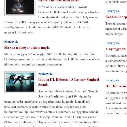
Nyitott szemmel, érzékenyen
jelentették szo
November 27. és december 4. között
Esmények
kilencedik alkalommal rendezik meg a Kortárs
Kedden ünnepl
Drámafesztivált Budapesten, több helyszínen,
változatlan céllal: a magyar színház legjobbjait bemutatni külföldi
Többek között ny
vendégeinknek, valamint innovatív külföldi előadásokat kínálni a
díjátadóval vár
magyar közönségnek.
dráma napján.
Esmények
Esmények
Ma van a magyar dráma napja
A nyíregyházi V
Ma van a magyar dráma napja, ebből az alkalomból több színházban
Életműdíjat kapo
különleges programmal várják a közönséget, de kiállítás, szoboravatás és
a kamaraszínpadi
díjkiosztó is szerepel az ünnepi programban.
Színház, illetve
szombaton befej
Esmények
Indul a III. Debreceni Alternatív Színházi
Esmények
Szemle
III. Debreceni
Szeptember 10-én indul az Alternatív Színházi
Az Alternatív S
Szemle a Merlinben, ami 1994 óta nyújt
a független szín
bemutatkozási lehetőséget a független színházi terület kiemelkedő
kőszínházaknak 
társulatai számára. A szemle mindig az aktuális évben született,
Alternatív Szính
különböző műfajú, innovatív szemléletű, alternatív és független színházi
seregszemle: mé
előadásokat gyűjti össze és bocsátja szemlére. Ami a kőszínházaknak a
POSZT, az az alternatív és független színházaknak az Alternatív Színházi
Szemle – az éves, rendszeres és legrangosabb seregszemle: mértékadó és