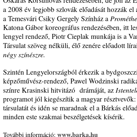
Oskaras Korsunovas rendezésében, de jön az El
a 2008 év legjobb szlovák előadását hozzák el a
Prométhe
a Temesvári Csiky Gergely Színház a
Katona Gábor koreográfus rendezésében, itt les
lengyel rendező, Piotr Cieplak munkája is a 
Társulat szöveg nélküli, élő zenére előadott líra
négy színészre.
Szintén Lengyelországból érkezik a bydgoszczi
képzőművész-rendező, Pawel Wodzinski radikál
Istente
színre Krasinski hitvitázó drámáját, az
programot jól kiegészítik a magyar résztvevők:
társulatát és idén se maradnak el a Bárkás elő
minden este szakmai beszélgetések kísérik.
www.barka.hu
További információ: