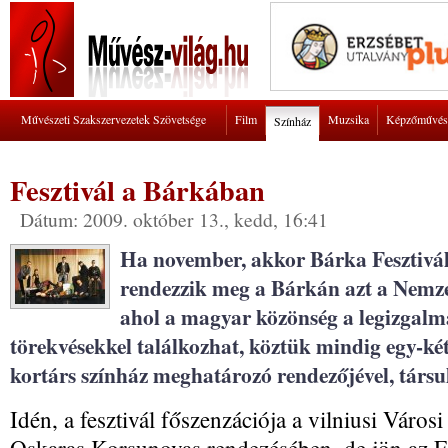
Művészeti Szakszervezetek Szövetsége
Film
Muzsika
Képzőművés
Színház
Fesztivál a Bárkában
Dátum: 2009. október 13., kedd, 16:41
Ha november, akkor Bárka Fesztivá
rendezzik meg a Bárkán azt a Nemze
ahol a magyar közönség a legizgalm
törekvésekkel találkozhat, köztük mindig egy-ké
kortárs színház meghatározó rendezőjével, társu
Idén, a fesztivál főszenzációja a vilniusi Város