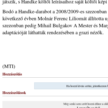
játszik, s Handke költői leírásaihoz saját költői képi
Bodó a Handke-darabot a 2008/2009-es szezonban 
következő évben Molnár Ferenc Liliomát állította u
szezonban pedig Mihail Bulgakov A Mester és Mar
adaptációját láthatták rendezésében a grazi nézők.
(MTI)
Hozzászólás
Ha hozzá kíván szólni, jelentkezzen 
Hozzászólások
Még senki sem szólt hozzá ehhez a cik
Legyen Ön az első!