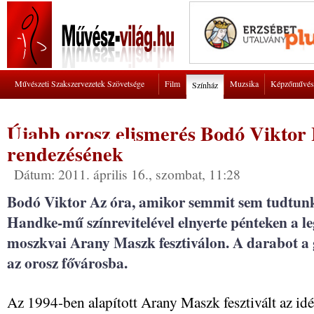
Művészeti Szakszervezetek Szövetsége
Film
Muzsika
Képzőművés
Színház
Újabb orosz elismerés Bodó Viktor
rendezésének
Dátum: 2011. április 16., szombat, 11:28
Bodó Viktor Az óra, amikor semmit sem tudtun
Handke-mű színrevitelével elnyerte pénteken a le
moszkvai Arany Maszk fesztiválon. A darabot a 
az orosz fővárosba.
Az 1994-ben alapított Arany Maszk fesztivált az idén