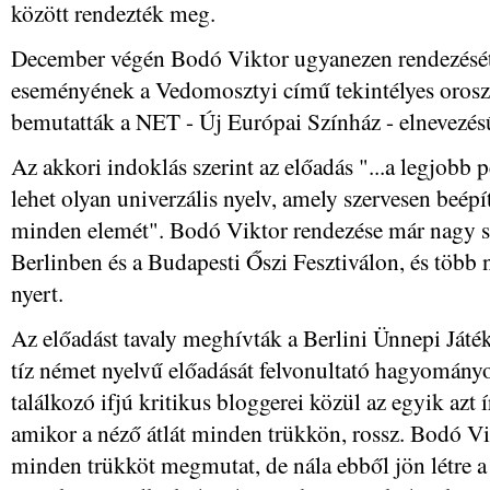
között rendezték meg.
December végén Bodó Viktor ugyanezen rendezését 
eseményének a Vedomosztyi című tekintélyes orosz 
bemutatták a NET - Új Európai Színház - elnevezés
Az akkori indoklás szerint az előadás "...a legjobb 
lehet olyan univerzális nyelv, amely szervesen beép
minden elemét". Bodó Viktor rendezése már nagy si
Berlinben és a Budapesti Őszi Fesztiválon, és több n
nyert.
Az előadást tavaly meghívták a Berlini Ünnepi Játék
tíz német nyelvű előadását felvonultató hagyományo
találkozó ifjú kritikus bloggerei közül az egyik azt
amikor a néző átlát minden trükkön, rossz. Bodó V
minden trükköt megmutat, de nála ebből jön létre a v