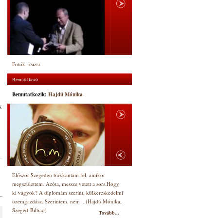
Fotók: zsizsi
Bemutatkozó
Bemutatkozik:
Hajdú Mónika
k
Először Szegeden bukkantam fel, amikor
megszülettem. Azóta, messze vetett a sors.Hogy
ki vagyok? A diplomám szerint, külkereskedelmi
üzemgazdász. Szerintem, nem ...(Hajdú Mónika,
Szeged-Bilbao)
Tovább...