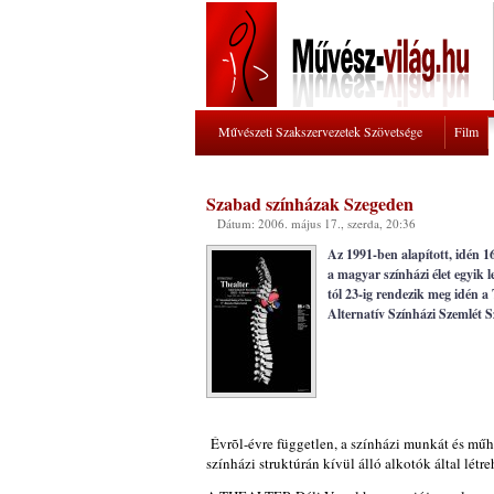
Művészeti Szakszervezetek Szövetsége
Film
Szabad színházak Szegeden
Dátum: 2006. május 17., szerda, 20:36
Az 1991-ben alapított, idén
a magyar színházi élet egyik 
tól 23-ig rendezik meg idén 
Alternatív Színházi Szemlét 
Évrõl-évre független, a színházi munkát és műh
színházi struktúrán kívül álló alkotók által lé