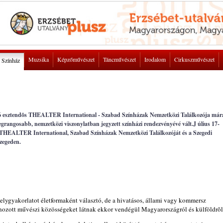
Muzsika
Képzőművészet
Táncművészet
Irodalom
Cirkuszművészet
Színház
 16 esztendõs THEALTER International - Szabad Színházak Nemzetközi Találkozója már
legrangosabb, nemzetközi viszonylatban jegyzett színházi rendezvényévé vált.J úlius 17-
a THEALTER International, Szabad Színházak Nemzetközi Találkozóját és a Szegedi
Szegeden.
elygyakorlatot életformaként választó, de a hivatásos, állami vagy kommersz
trehozott művészi közösségeket látnak ekkor vendégül Magyarországról és külföldrõl