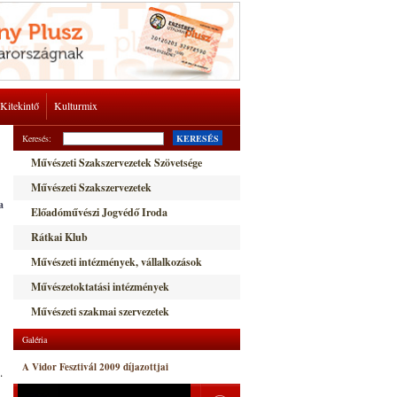
Kitekintő
Kulturmix
Keresés:
KERESÉS
Művészeti Szakszervezetek Szövetsége
Művészeti Szakszervezetek
a
Előadóművészi Jogvédő Iroda
Rátkai Klub
Művészeti intézmények, vállalkozások
Művészetoktatási intézmények
Művészeti szakmai szervezetek
Galéria
A Vidor Fesztivál 2009 díjazottjai
.