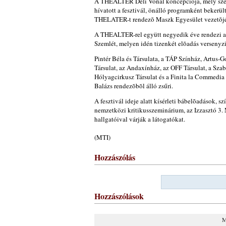
A THEALTER Déli Vonal koncepciója, mely szeri
hívatott a fesztivál, önálló programként bekerül
THELATER-t rendezõ Maszk Egyesület vezetõjé
A THEALTER-rel együtt negyedik éve rendezi az
Szemlét, melyen idén tizenkét elõadás versenyzi
Pintér Béla és Társulata, a TÁP Színház, Artus
Társulat, az Andaxínház, az OFF Társulat, a Sza
Hólyagcirkusz Társulat és a Finita la Commedia
Balázs rendezõbõl álló zsűri.
A fesztivál ideje alatt kísérleti bábelõadások, s
nemzetközi kritikusszeminárium, az Izzasztó 3
hallgatóival várják a látogatókat.
(MTI)
Hozzászólás
Hozzászólások
M