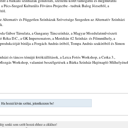
nt a balkáni színházak gondolati, szellemi körét támogatni és megmutatni
t a Pécs-Szeged Kulturális Fõváros Projectbe - tudtuk Balog Józseftõl, a
tõl.
 Alternatív és Független Színházak Szövetsége Szegeden az Alternatív Színházi
k.
-Goda Gábor Társulata, a Gangaray Táncszínház, a Magyar Mozdulatművészeti
bó Réka D.C., a GK Impersonators, a Meridián 42 Színház- és Filmműhely, a
 produkcióját bírálja a Forgách András íróból, Tompa András szakíróból és Simon
zínházi és táncos témájú fotókiállítások, a Leica Fotós Workshop, a Cerka 3.,
. Mozgás Workshop, valamint beszélgetések a Bárka Színház Hajónapló Műhelyéne
Ha hozzá kíván szólni, jelentkezzen be!
ég senki sem szólt hozzá ehhez a cikkhez!