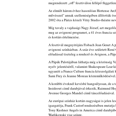
megrendezett „off" fesztiválon fellépő független 
Az elmúlt három évhez hasonlóan Hortense Archam
művésszel" annak szellemiségében állították össze
2002 óta a Párizs közeli Vitry Studio-théatre ne
Míg tavaly a vajdasági Nagy József, azt megelőz
meg az avignoni programot, a 41 éves francia s
és kortárs értelmezése.
A fesztivál megnyitójára Fisbach Jean Genet A 
avignoni színházban. A száz éve született René 
előadással tiszteleg a rendező és Avignon, a Pá
A Pápák Palotájában láthatja még a közönség Va
nyelv jelentéséről, valamint Shakespeare Lear k
ugyanitt a France Culture francia közszolgálati
Sami Frey és Jeanne Moreau közreműködésével.
A korábbi éveknél kevésbé hangsúlyosan, de a t
Insideout című darabjával érkezik, Raimund Hog
Avenue Georges Mandel című táncelőadásával.
Az európai színház kortárs nagyságai is jelen l
igazgatója, Frank Castorf rendezésében mutatja 
Tony Kushner Angels in America című darabjából 
Warlikowski visz színre.