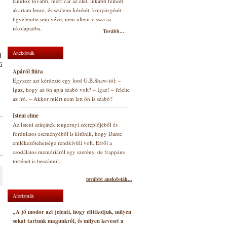
tanulok tovább, mert vár az élet, inkább felnőtt
akartam lenni, és szüleim kérését, könyörgését
figyelembe sem véve, nem ültem vissza az
iskolapadba.
Tovább...
Anekdoták
d
ű
Apáról fiúra
Egyszer azt kérdezte egy lord G.B.Shaw-tól: –
Igaz, hogy az ön apja szabó volt? – Igaz! – felelte
az író. – Akkor miért nem lett ön is szabó?
Isteni elme
Az Isteni színjáték tengernyi szereplőjéből és
fordulatos eseményéből is kitűnik, hogy Dante
emlékezőtehetsége rendkívüli volt. Erről a
csodálatos memóriáról egy szerény, de frappáns
történet is beszámol.
további anekdoták...
Aforizmák
„A jó modor azt jelenti, hogy eltitkoljuk, milyen
sokat tartunk magunkról, és milyen keveset a