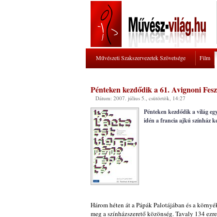
Művészeti Szakszervezetek Szövetsége
Film
Pénteken kezdődik a 61. Avignoni Fesz
Dátum: 2007. július 5., csütörtök, 14:27
Pénteken kezdődik a világ egy
idén a francia ajkú színház ke
Három héten át a Pápák Palotájában és a környé
meg a színházszerető közönség. Tavaly 134 ezres