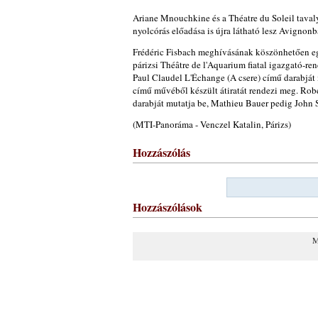
Ariane Mnouchkine és a Théatre du Soleil tavaly
nyolcórás előadása is újra látható lesz Avignonb
Frédéric Fisbach meghívásának köszönhetően egy
párizsi Théâtre de l'Aquarium fiatal igazgató-r
Paul Claudel L'Échange (A csere) című darabját 
című művéből készült átiratát rendezi meg. Rob
darabját mutatja be, Mathieu Bauer pedig John 
(MTI-Panoráma - Venczel Katalin, Párizs)
Hozzászólás
Hozzászólások
M