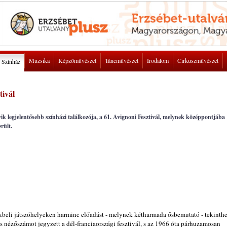
Muzsika
Képzőművészet
Táncművészet
Irodalom
Cirkuszművészet
Színház
tivál
ik legjelentősebb színházi találkozója, a 61. Avignoni Fesztivál, melynek középpontjába
rült.
kbeli játszóhelyeken harminc előadást - melynek kétharmada ősbemutató - tekinthe
 nézőszámot jegyzett a dél-franciaországi fesztivál, s az 1966 óta párhuzamosan