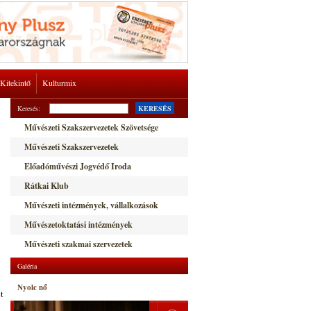
Kitekintő
Kulturmix
Keresés:
KERESÉS
Művészeti Szakszervezetek Szövetsége
Művészeti Szakszervezetek
Előadóművészi Jogvédő Iroda
Rátkai Klub
Művészeti intézmények, vállalkozások
Művészetoktatási intézmények
Művészeti szakmai szervezetek
Galéria
Nyolc nő
t