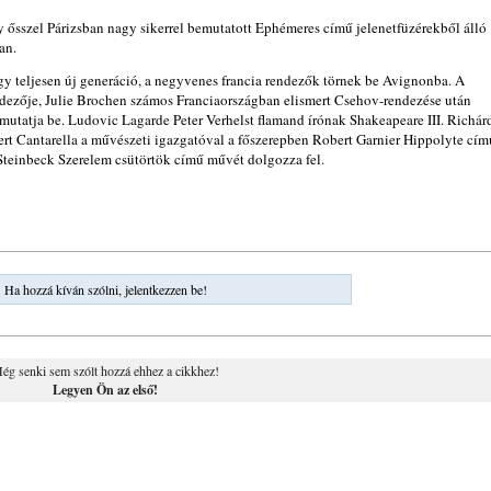
 ősszel Párizsban nagy sikerrel bemutatott Ephémeres című jelenetfüzérekből álló
an.
 teljesen új generáció, a negyvenes francia rendezők törnek be Avignonba. A
endezője, Julie Brochen számos Franciaországban elismert Csehov-rendezése után
mutatja be. Ludovic Lagarde Peter Verhelst flamand írónak Shakeapeare III. Richár
ert Cantarella a művészeti igazgatóval a főszerepben Robert Garnier Hippolyte cím
Steinbeck Szerelem csütörtök című művét dolgozza fel.
Ha hozzá kíván szólni, jelentkezzen be!
ég senki sem szólt hozzá ehhez a cikkhez!
Legyen Ön az első!