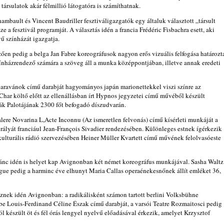
társulatok akár félmillió látogatóra is számíthatnak.
bault és Vincent Baudriller fesztiváligazgatók egy általuk választott „társult
 a fesztivál programját. A választás idén a francia Frédéric Fisbachra esett, aki
vű színházát igazgatja.
ően pedig a belga Jan Fabre koreográfusok nagyon erős vizuális felfogása határozt
zínházrendező számára a szöveg áll a munka középpontjában, illetve annak eredeti
paravánok című darabját hagyományos japán marionettekkel viszi színre az
Char költő előtt az ellenállásban írt Hypnos jegyzetei című művéből készült
pák Palotájának 2300 főt befogadó díszudvarán.
lere Novarina L,Acte Inconnu (Az ismeretlen felvonás) című kísérleti munkáját a
irályát franciául Jean-François Sivadier rendezésében. Különleges estnek ígérkezik
 kulturális rádió szervezésében Heiner Müller Kvartett című művének felolvasóeste
ánc idén is helyet kap Avignonban két német koreográfus munkájával. Sasha Waltz
ue pedig a harminc éve elhunyt Maria Callas operaénekesnőnek állít emléket 36,
esznek idén Avignonban: a radikálisként számon tartott berlini Volksbühne
be Louis-Ferdinand Céline Észak című darabját, a varsói Teatre Rozmaitosci pedig
készült öt és fél órás lengyel nyelvű előadásával érkezik, amelyet Krzysztof