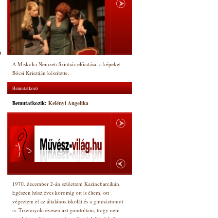
a
A Miskolci Nemzeti Színház előadása, a képeket
Bócsi Krisztián készítette.
Bemutatkozó
Bemutatkozik:
Kelényi Angelika
1970. december 2-án születtem Kazincbarcikán.
Egészen húsz éves koromig ott is éltem, ott
végeztem el az általános iskolát és a gimnáziumot
is. Tizennyolc évesen azt gondoltam, hogy nem