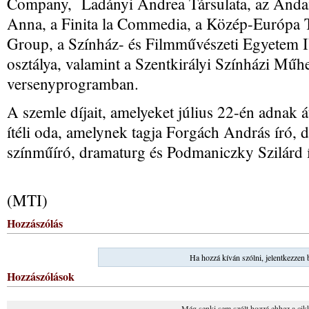
Company, Ladányi Andrea Társulata, az Andax
Anna, a Finita la Commedia, a Közép-Európa 
Group, a Színház- és Filmművészeti Egyetem I
osztálya, valamint a Szentkirályi Színházi Műhe
versenyprogramban.
A szemle díjait, amelyeket július 22-én adnak á
ítéli oda, amelynek tagja Forgách András író, 
színműíró, dramaturg és Podmaniczky Szilárd ír
(MTI)
Hozzászólás
Ha hozzá kíván szólni, jelentkezzen 
Hozzászólások
Még senki sem szólt hozzá ehhez a cik