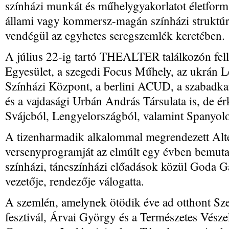
színházi munkát és műhelygyakorlatot életforma
állami vagy kommersz-magán színházi struktúrá
vendégül az egyhetes seregszemlék keretében.
A július 22-ig tartó THEALTER találkozón fel
Egyesület, a szegedi Focus Műhely, az ukrán 
Színházi Központ, a berlini ACUD, a szabadka
és a vajdasági Urbán András Társulata is, de é
Svájcból, Lengyelországból, valamint Spanyolo
A tizenharmadik alkalommal megrendezett Alte
versenyprogramját az elmúlt egy évben bemutato
színházi, táncszínházi előadások közül Goda G
vezetője, rendezője válogatta.
A szemlén, amelynek ötödik éve ad otthont 
fesztivál, Árvai György és a Természetes Vész