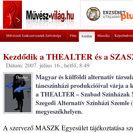
Művészeti Szakszervezetek Szövetsége
Film
Muzsika
Képzőművés
Színház
Kezdődik a THEALTER és a SZAS
Dátum: 2007. július 16., hétfő, 8:49
Magyar és külföldi alternatív társul
táncszínházi produkcióival várja a k
a THEALTER – Szabad Színházak Ne
Szegedi Alternatív Színházi Szemle
megyeszékhelyen.
A szervező MASZK Egyesület tájékoztatása szeri