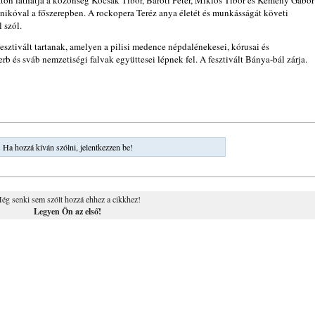
on láthatja a közönség Kocsák Tibor, Baróti Péter, Miklós Tibor és Kemény Gábor
 Anikóval a főszerepben. A rockopera Teréz anya életét és munkásságát követi
 szól.
ztivált tartanak, amelyen a pilisi medence népdalénekesei, kórusai és
rb és sváb nemzetiségi falvak együttesei lépnek fel. A fesztivált Bánya-bál zárja.
Ha hozzá kíván szólni, jelentkezzen be!
ég senki sem szólt hozzá ehhez a cikkhez!
Legyen Ön az első!