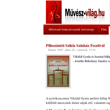
Művészeti Szakszervezetek Szövetsége
Film
Pilisszántói Szikla Színház Fesztivál
Dátum: 2007. július 26., csütörtök, 12:34
Vikidál Gyula és barátai fell
– közölte Bölcsházy Sándor s
A nyitókoncerten Vikidál Gyula mellett fellép 
külföldi musicalek dalait adják elő, valamint s