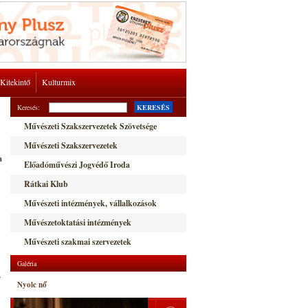
Kitekintő
Kulturmix
Keresés:
KERESÉS
Művészeti Szakszervezetek Szövetsége
Művészeti Szakszervezetek
a
Előadóművészi Jogvédő Iroda
Rátkai Klub
Művészeti intézmények, vállalkozások
Művészetoktatási intézmények
Művészeti szakmai szervezetek
Galéria
s
Nyolc nő