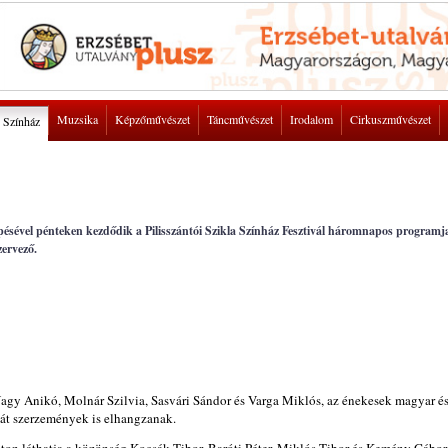
Muzsika
Képzőművészet
Táncművészet
Irodalom
Cirkuszművészet
Színház
épésével pénteken kezdődik a Pilisszántói Szikla Színház Fesztivál háromnapos programj
zervező.
Nagy Anikó, Molnár Szilvia, Sasvári Sándor és Varga Miklós, az énekesek magyar é
aját szerzemények is elhangzanak.