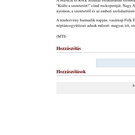
A Musical és Rock Színház előadásában szombat
"Kiálts a szeretetért!" című rockoperáját, Nagy
nyomon, a szeretetről és az emberi szolidaritásról
A rendezvény harmadik napján, vasárnap Folk Fes
néptáncegyüttesei adnak műsort: magyar, tót, sze
(MTI)
Hozzászólás
Hozzászólások
M