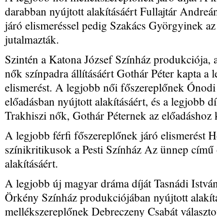
darabban nyújtott alakításáért Fullajtár Andreá
járó elismeréssel pedig Szakács Györgyinek az
jutalmazták.
Szintén a Katona József Színház produkciója, 
nők színpadra állításáért Gothár Péter kapta a 
elismerést. A legjobb női főszereplőnek Ónodi E
előadásban nyújtott alakításáért, és a legjobb dís
Trakhiszi nők, Gothár Péternek az előadáshoz kés
A legjobb férfi főszereplőnek járó elismerést 
színikritikusok a Pesti Színház Az ünnep című 
alakításáért.
A legjobb új magyar dráma díját Tasnádi Istvá
Örkény Színház produkciójában nyújtott alakítás
mellékszereplőnek Debreczeny Csabát választott