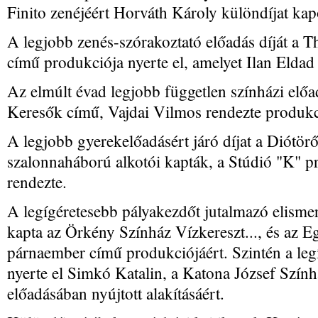
Finito zenéjéért Horváth Károly különdíjat kap
A legjobb zenés-szórakoztató előadás díját a Th
című produkciója nyerte el, amelyet Ilan Eldad á
Az elmúlt évad legjobb független színházi el
Keresők című, Vajdai Vilmos rendezte produkc
A legjobb gyerekelőadásért járó díjat a Diótör
szalonnaháború alkotói kapták, a Stúdió "K" 
rendezte.
A legígéretesebb pályakezdőt jutalmazó elism
kapta az Örkény Színház Vízkereszt..., és az 
párnaember című produkciójáért. Szintén a leg
nyerte el Simkó Katalin, a Katona József Szín
előadásában nyújtott alakításáért.