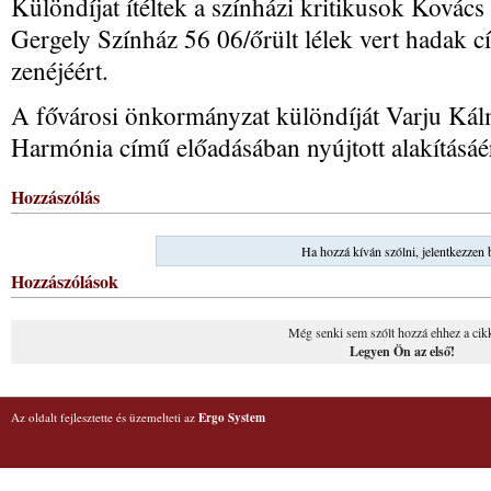
Különdíjat ítéltek a színházi kritikusok Kovác
Gergely Színház 56 06/őrült lélek vert hadak 
zenéjéért.
A fővárosi önkormányzat különdíját Varju Kál
Harmónia című előadásában nyújtott alakításáér
Hozzászólás
Ha hozzá kíván szólni, jelentkezzen 
Hozzászólások
Még senki sem szólt hozzá ehhez a cik
Legyen Ön az első!
Az oldalt fejlesztette és üzemelteti az
Ergo System