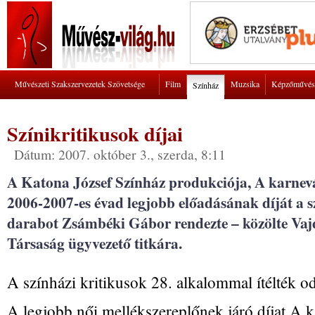
Művészeti Szakszervezetek Szövetsége
Film
Muzsika
Képzőművés
Színház
Színikritikusok díjai
Dátum: 2007. október 3., szerda, 8:11
A Katona József Színház produkciója, A karnevá
2006-2007-es évad legjobb előadásának díját a sz
darabot Zsámbéki Gábor rendezte – közölte Vaj
Társaság ügyvezető titkára.
A színházi kritikusok 28. alkalommal ítélték od
A legjobb női mellékszereplőnek járó díjat A k