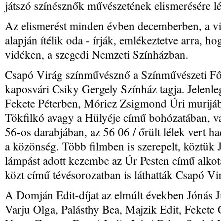
játszó színésznők művészetének elismerésére
l
Az elismerést minden évben decemberben, a vid
alapján ítélik oda - írják, emlékeztetve arra, h
vidéken, a szegedi Nemzeti Színházban.
Csapó Virág színművésznő a Színművészeti Fői
kaposvári Csiky Gergely Színház tagja. Jelenl
Fekete Péterben, Móricz Zsigmond Úri murijá
Tökfilkó avagy a Hülyéje című bohózatában, va
56-os darabjában, az 56 06 / őrült lélek vert h
a közönség. Több filmben is szerepelt, köztü
lámpást adott kezembe az Úr Pesten című alko
közt című tévésorozatban is láthatták Csapó Vi
A Domján Edit-díjat az elmúlt években Jónás Ju
Varju Olga, Palásthy Bea, Majzik Edit, Fekete