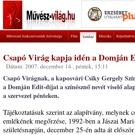
Művészeti Szakszervezetek Szövetsége
Film
Muzsika
Képzőművés
Színház
Csapó Virág kapja idén a Domján Ed
Dátum: 2007. december 14., péntek, 15:11
Csapó Virágnak, a kaposvári Csiky Gergely Szín
a Domján Edit-díjat a színésznő nevét viselő al
a szervezet pénteken.
Tájékoztatásuk szerint az alapítvány, melynek 
emlékének megőrzése, 1992-ben a Jászai Mari-
születésnapján, december 25-én adta át először a