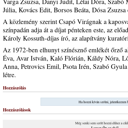
Varga Zsuzsa, Danyi Judit, Létai Dóra, Szabó 
Júlia, Kovács Edit, Borsos Beáta, Dósa Zsuzsa 
A közlemény szerint Csapó Virágnak a kaposv
színpadán adja át a díjat pénteken este, az elő
Károly Kossuth-díjas író, az alapítvány kurató
Az 1972-ben elhunyt színésznő emlékét őrző a
Éva, Avar István, Kaló Flórián, Káldy Nóra, L
Anna, Petrovics Emil, Psota Irén, Szabó Gyula
létre.
Hozzászólás
Ha hozzá kíván szólni, jelentkezzen 
Hozzászólások
Még senki sem szólt hozzá ehhez a cik
Legyen Ön az első!