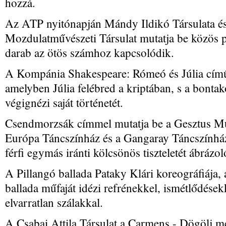
hozzá.
Az ATP nyitónapján Mándy Ildikó Társulata é
Mozdulatművészeti Társulat mutatja be közös 
darab az ötös számhoz kapcsolódik.
A Kompánia Shakespeare: Rómeó és Júlia című 
amelyben Júlia felébred a kriptában, s a bontak
végignézi saját történetét.
Csendmorzsák címmel mutatja be a Gesztus Mű
Európa Táncszínház és a Gangaray Táncszínház
férfi egymás iránti kölcsönös tiszteletét ábrázol
A Pillangó ballada Pataky Klári koreográfiája, 
ballada műfaját idézi refrénekkel, ismétlődése
elvarratlan szálakkal.
A Csabai Attila Társulat a Carmens - Dögölj 