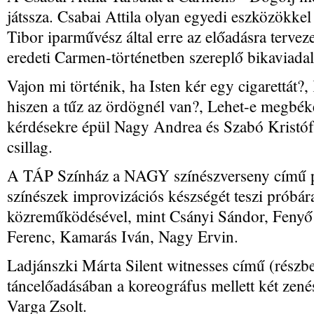
játssza. Csabai Attila olyan egyedi eszközökkel
Tibor iparművész által erre az előadásra tervez
eredeti Carmen-történetben szereplő bikaviadalr
Vajon mi történik, ha Isten kér egy cigarettát?,
hiszen a tűz az ördögnél van?, Lehet-e megbéké
kérdésekre épül Nagy Andrea és Szabó Kristó
csillag.
A TÁP Színház a NAGY színészverseny című pro
színészek improvizációs készségét teszi próbár
közreműködésével, mint Csányi Sándor, Fenyő I
Ferenc, Kamarás Iván, Nagy Ervin.
Ladjánszki Márta Silent witnesses című (részbe
táncelőadásában a koreográfus mellett két zené
Varga Zsolt.