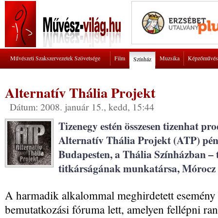
Művészeti Szakszervezetek Szövetsége
Film
Muzsika
Képzőművés
Színház
Alternatív Thália Projekt
Dátum: 2008. január 15., kedd, 15:44
Tizenegy estén összesen tizenhat pr
Alternatív Thália Projekt (ATP) p
Budapesten, a Thália Színházban – t
titkárságának munkatársa, Mórocz 
A harmadik alkalommal meghirdetett esemény a
bemutatkozási fóruma lett, amelyen fellépni ran