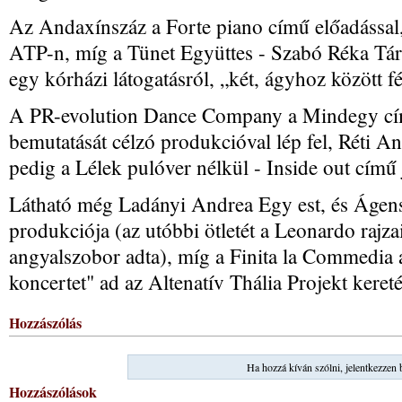
Az Andaxínszáz a Forte piano című előadással,
ATP-n, míg a Tünet Együttes - Szabó Réka Társu
egy kórházi látogatásról, „két, ágyhoz között fé
A PR-evolution Dance Company a Mindegy című
bemutatását célzó produkcióval lép fel, Réti A
pedig a Lélek pulóver nélkül - Inside out című 
Látható még Ladányi Andrea Egy est, és Ágens
produkciója (az utóbbi ötletét a Leonardo rajzai
angyalszobor adta), míg a Finita la Commedia
koncertet" ad az Altenatív Thália Projekt keret
Hozzászólás
Ha hozzá kíván szólni, jelentkezzen 
Hozzászólások