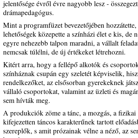
jelentősége évről évre nagyobb lesz - összegezt
drámapedagógus.
Mint a programfüzet bevezetőjében hozzátette,
lehetőségek közepette a színházi élet e kis, de 
egyre nehezebb talpon maradni, a vállalt felada
nemcsak túlélni, de új értékeket létrehozni.
Kitért arra, hogy a fellépő alkotók és csoportok
színháznak csupán egy szeletét képviselik, hisz
rendelkezőket, az elsősorban gyerekeknek játszó
vállaló csoportokat, valamint az üzleti és mag
sem hívták meg.
A produkciók zöme a tánc, a mozgás, a fizikai 
kifejezetten táncos karakterűnek tartott előadá
szereplők, s amit prózainak vélne a néző, az sem