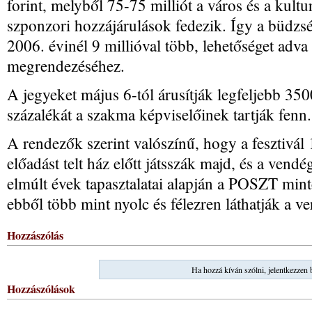
forint, melyből 75-75 milliót a város és a kulturá
szponzori hozzájárulások fedezik. Így a büdzsé 
2006. évinél 9 millióval több, lehetőséget adva
megrendezéséhez.
A jegyeket május 6-tól árusítják legfeljebb 350
százalékát a szakma képviselőinek tartják fenn.
A rendezők szerint valószínű, hogy a fesztivál 
előadást telt ház előtt játsszák majd, és a vend
elmúlt évek tapasztalatai alapján a POSZT mint
ebből több mint nyolc és félezren láthatják a v
Hozzászólás
Ha hozzá kíván szólni, jelentkezzen 
Hozzászólások