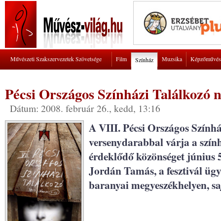
Művészeti Szakszervezetek Szövetsége
Film
Muzsika
Képzőművés
Színház
Pécsi Országos Színházi Találkozó 
Dátum: 2008. február 26., kedd, 13:16
A VIII. Pécsi Országos Szính
versenydarabbal várja a szín
érdeklődő közönséget június 5
Jordán Tamás, a fesztivál üg
baranyai megyeszékhelyen, sa