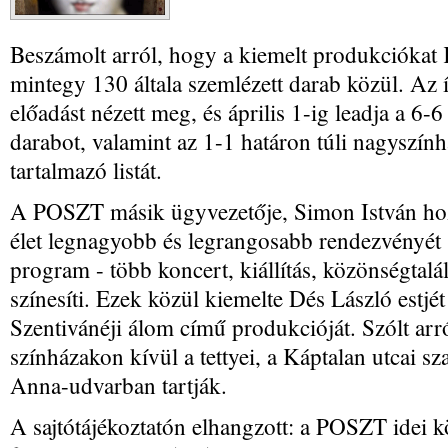
Beszámolt arról, hogy a kiemelt produkciókat 
mintegy 130 általa szemlézett darab közül. Az 
előadást nézett meg, és április 1-ig leadja a 6-
darabot, valamint az 1-1 határon túli nagyszính
tartalmazó listát.
A POSZT másik ügyvezetője, Simon István hozz
élet legnagyobb és legrangosabb rendezvényét
program - több koncert, kiállítás, közönségtal
színesíti. Ezek közül kiemelte Dés László estjé
Szentivánéji álom című produkcióját. Szólt arró
színházakon kívül a tettyei, a Káptalan utcai sz
Anna-udvarban tartják.
A sajtótájékoztatón elhangzott: a POSZT idei k