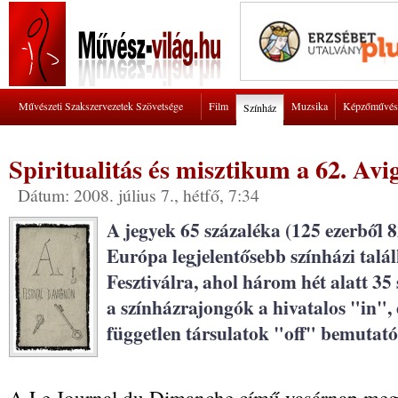
Művészeti Szakszervezetek Szövetsége
Film
Muzsika
Képzőművés
Színház
Spiritualitás és misztikum a 62. Avi
Dátum: 2008. július 7., hétfő, 7:34
A jegyek 65 százaléka (125 ezerből 8
Európa legjelentősebb színházi talál
Fesztiválra, ahol három hét alatt 35
a színházrajongók a hivatalos "in", 
független társulatok "off" bemutató