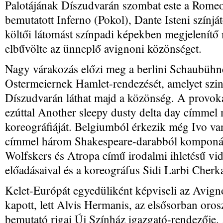
Palotájának Díszudvarán szombat este a Romeo
bemutatott Inferno (Pokol), Dante Isteni színjá
költői látomást színpadi képekben megjelenítő
elbűvölte az ünneplő avignoni közönséget.
Nagy várakozás előzi meg a berlini Schaubüh
Ostermeiernek Hamlet-rendezését, amelyet szin
Díszudvarán láthat majd a közönség. A provokat
ezúttal Another sleepy dusty delta day címmel 
koreográfiáját. Belgiumból érkezik még Ivo va
címmel három Shakespeare-darabból komponált
Wolfskers és Atropa című irodalmi ihletésű vi
előadásaival és a koreográfus Sidi Larbi Cherk
Kelet-Európát egyedüliként képviseli az Avig
kapott, lett Alvis Hermanis, az elsősorban oro
bemutató rigai Új Színház igazgató-rendezője. 