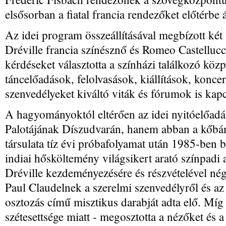
elsősorban a fiatal francia rendezőket előtérbe á
Az idei program összeállításával megbízott két f
Dréville francia színésznő és Romeo Castellucc
kérdéseket választotta a színházi találkozó köz
táncelőadások, felolvasások, kiállítások, konce
szenvedélyeket kiváltó viták és fórumok is kap
A hagyományoktól eltérően az idei nyitóelőad
Palotájának Díszudvarán, hanem abban a kőbán
társulata tíz évi próbafolyamat után 1985-ben
indiai hősköltemény világsikert arató színpadi a
Dréville kezdeményezésére és részvételével nég
Paul Claudelnek a szerelmi szenvedélyről és az 
osztozás című misztikus darabját adta elő. Míg
szétesettsége miatt - megosztotta a nézőket és a