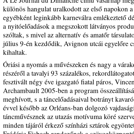
A Le Journal du Dimanche című vasárnap megje
különös hangulat uralkodott az első napokon a s
egyébként leginkább karneválra emlékeztető dé
a nyitóelőadások a megszokott látványos produkc
szóltak, s mivel az alternatív és amatőr társulat
július 9-én kezdődik, Avignon utcái egyelőre c
kihaltak.
Óriási a nyomás a művészeken és nagy a várako
részéről a tavalyi 93 százalékos, rekordlátoga
fesztivált négy éve igazgató fiatal páros, Vince
Archambault 2005-ben a program összeállítását
meghívott, s a táncelőadásaival botrányt kavaró
évvel később az Orléans-ban dolgozó vajdaság
táncművésznek az utazás motívuma köré szervez
minden tájáról érkező színházi sztárok egyöntet
Frédéric Fisbach rendezőnek a szövegközpontú