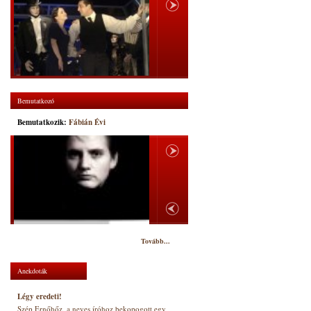
Bemutatkozó
Bemutatkozik:
Fábián Évi
Tovább...
Anekdoták
Légy eredeti!
Szép Ernőhőz, a neves íróhoz bekopogott egy