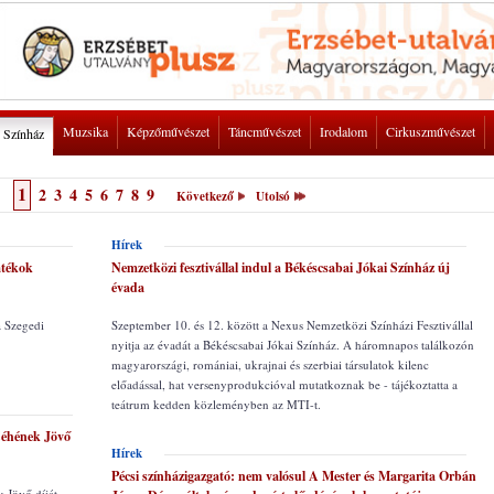
Muzsika
Képzőművészet
Táncművészet
Irodalom
Cirkuszművészet
Színház
1
2
3
4
5
6
7
8
9
Következő
Utolsó
Hírek
átékok
Nemzetközi fesztivállal indul a Békéscsabai Jókai Színház új
évada
a Szegedi
Szeptember 10. és 12. között a Nexus Nemzetközi Színházi Fesztivállal
nyitja az évadát a Békéscsabai Jókai Színház. A háromnapos találkozón
magyarországi, romániai, ukrajnai és szerbiai társulatok kilenc
előadással, hat versenyprodukcióval mutatkoznak be - tájékoztatta a
teátrum kedden közleményben az MTI-t.
Céhének Jövő
Hírek
Pécsi színházigazgató: nem valósul A Mester és Margarita Orbán
 Jövő díját,