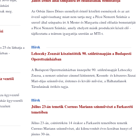
János Dénes által színpadra írt előadásának bemutatója
zínházi
tnak meg.
Az Orbán János Dénes személyét érintő közéleti események és az azt
övező sajtóvisszhang miatt nem tartja meg a Pécsi Nemzeti Színház a
szerző által színpadra írt A Mester és Margarita című előadás bemutatóját
a Pécsi Nemzeti Színház, amely ehelyett másik produkciót készít elő -
ri
tájékoztatta a teátrum igazgatója szerdán az MTI-t.
Hírek
 25-én láthatja a
ázban -
Lehoczky Zsuzsát köszöntötték 90. születésnapján a Budapesti
Operettszínházban
A Budapesti Operettszínházban ünnepelte 90. születésnapját Lehoczky
Zsuzsa, a nemzet színésze címmel kitüntetett, Kossuth- és kétszeres Jászai
z vezetői
Mari-díjas színművész, érdemes és kiváló művész, a Halhatatlanok
Társulatának örökös tagja.
áza ügyvezető
Hírek
ínház ügyvezetői
zzétett
Július 23-án temetik Csernus Mariann színművészt a Farkasréti
temetőben
Július 23-án, csütörtökön 14 órakor a Farkasréti temetőben temetik
Csernus Mariann színművészt, aki kilencvenhét éves korában hunyt el
június 30-án.