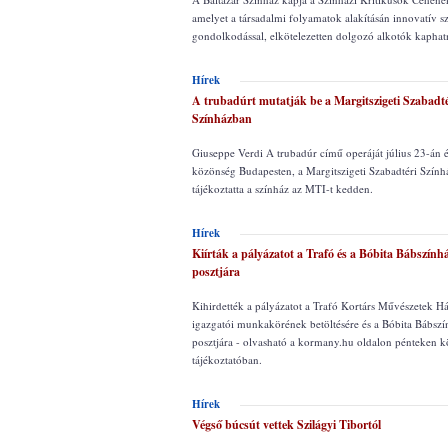
amelyet a társadalmi folyamatok alakításán innovatív s
gondolkodással, elkötelezetten dolgozó alkotók kapha
Hírek
A trubadúrt mutatják be a Margitszigeti Szabadté
Színházban
Giuseppe Verdi A trubadúr című operáját július 23-án és
közönség Budapesten, a Margitszigeti Szabadtéri Szính
tájékoztatta a színház az MTI-t kedden.
Hírek
Kiírták a pályázatot a Trafó és a Bóbita Bábszínhá
posztjára
Kihirdették a pályázatot a Trafó Kortárs Művészetek H
igazgatói munkakörének betöltésére és a Bóbita Bábsz
posztjára - olvasható a kormany.hu oldalon pénteken kö
tájékoztatóban.
Hírek
Végső búcsút vettek Szilágyi Tibortól