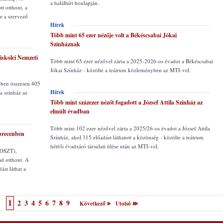
a halálhírt honlapján.
t otthont, a
e a szervező
Hírek
Több mint 65 ezer nézője volt a Békéscsabai Jókai
Színháznak
iskolci Nemzeti
Több mint 65 ezer nézővel zárta a 2025-2026-os évadot a Békéscsabai
Jókai Színház - közölte a teátrum közleményben az MTI-vel.
yben összesen 405
Hírek
a színház az
Több mint százezer nézőt fogadott a József Attila Színház az
elmúlt évadban
Több mint 102 ezer nézővel zárta a 2025/26-os évadot a József Attila
brecenben
Színház, ahol 315 előadást láthatott a közönség - közölte a teátrum
hétfői évadzáró társulati ülése után az MTI-vel.
(OSZT),
d otthont. A
st láthat a
1
2
3
4
5
6
7
8
9
Következő
Utolsó