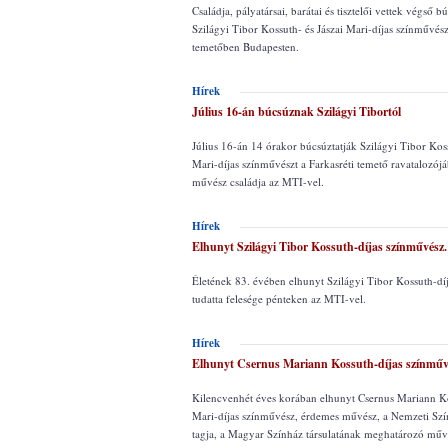
Családja, pályatársai, barátai és tisztelői vettek végső 
Szilágyi Tibor Kossuth- és Jászai Mari-díjas színművész
temetőben Budapesten.
Hírek
Július 16-án búcsúznak Szilágyi Tibortól
Július 16-án 14 órakor búcsúztatják Szilágyi Tibor Koss
Mari-díjas színművészt a Farkasréti temető ravatalozójá
művész családja az MTI-vel.
Hírek
Elhunyt Szilágyi Tibor Kossuth-díjas színművész.
Életének 83. évében elhunyt Szilágyi Tibor Kossuth-dí
tudatta felesége pénteken az MTI-vel.
Hírek
Elhunyt Csernus Mariann Kossuth-díjas színműv
Kilencvenhét éves korában elhunyt Csernus Mariann Ko
Mari-díjas színművész, érdemes művész, a Nemzeti Sz
tagja, a Magyar Színház társulatának meghatározó művé