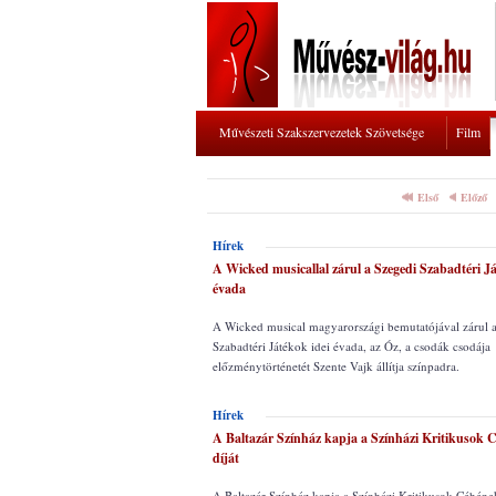
Művészeti Szakszervezetek Szövetsége
Film
Első
Előző
Hírek
A Wicked musicallal zárul a Szegedi Szabadtéri J
évada
A Wicked musical magyarországi bemutatójával zárul 
Szabadtéri Játékok idei évada, az Óz, a csodák csodája
előzménytörténetét Szente Vajk állítja színpadra.
Hírek
A Baltazár Színház kapja a Színházi Kritikusok 
díját
A Baltazár Színház kapja a Színházi Kritikusok Céhének