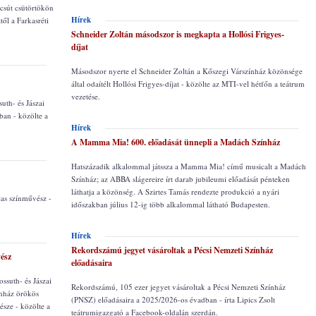
búcsút csütörtökön
Hírek
től a Farkasréti
Schneider Zoltán másodszor is megkapta a Hollósi Frigyes-
díjat
Másodszor nyerte el Schneider Zoltán a Kőszegi Várszínház közönsége
által odaítélt Hollósi Frigyes-díjat - közölte az MTI-vel hétfőn a teátrum
vezetése.
uth- és Jászai
ban - közölte a
Hírek
A Mamma Mia! 600. előadását ünnepli a Madách Színház
Hatszázadik alkalommal játssza a Mamma Mia! című musicalt a Madách
Színház; az ABBA slágereire írt darab jubileumi előadását pénteken
láthatja a közönség. A Szirtes Tamás rendezte produkció a nyári
jas színművész -
időszakban július 12-ig több alkalommal látható Budapesten.
Hírek
Rekordszámú jegyet vásároltak a Pécsi Nemzeti Színház
ész
előadásaira
ssuth- és Jászai
Rekordszámú, 105 ezer jegyet vásároltak a Pécsi Nemzeti Színház
ínház örökös
(PNSZ) előadásaira a 2025/2026-os évadban - írta Lipics Zsolt
sze - közölte a
teátrumigazgató a Facebook-oldalán szerdán.