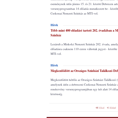
eseménynek idén június 15. és 21. között Debrecen adot
versenyprogramban 14 előadás mutatkozott be - közölt
Csokonai Nemzeti Színház az MTI-vel.
Hírek
Több mint 400 előadást tartott 202. évadában a M
Színház
Lezárult a Miskolci Nemzeti Színház 202. évada, amel
előadásra csaknem 110 ezren váltottak jegyet - közölte 
MTI-vel.
Hírek
Megkezdődött az Országos Színházi Találkozó De
Megkezdődött hétfőn az Országos Színházi Találkozó 
amelynek idén a debreceni Csokonai Nemzeti Színház a
rendezvény versenyprogramjában egy hét alatt 14 előadá
közönség.
Első
Előző