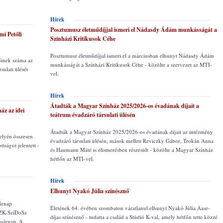
Hírek
Posztumusz életműdíjjal ismeri el Nádasdy Ádám munkásságát a
mi Petőfi
Színházi Kritikusok Céhe
Posztumusz életműdíjjal ismeri el a márciusban elhunyt Nádasdy Ádám
őinek száma az
munkásságát a Színházi Kritikusok Céhe - közölte a szervezet az MTI-
sulati ülését
vel.
Hírek
Átadták a Magyar Színház 2025/2026-os évadának díjait a
áz az idei
teátrum évadzáró társulati ülésén
Átadták a Magyar Színház 2025/2026-os évadának díjait az intézmény
elyén összesen
évadzáró társulati ülésén, mások mellett Reviczky Gábor, Trokán Anna
tságot jelentett -
és Haumann Máté is elismerésben részesült - közölte a Magyar Színház
hétfőn az MTI-vel.
Hírek
Elhunyt Nyakó Júlia színésznő
árnap
Életének 64. évében szombaton váratlanul elhunyt Nyakó Júlia Aase-
SZK-SzíDoSz
díjas színésznő - tudatta a család a Stúdió K-val, amely hétfőn tette közzé
asárnap. A