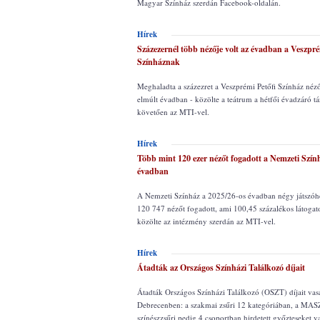
Magyar Színház szerdán Facebook-oldalán.
Hírek
Százezernél több nézője volt az évadban a Veszpré
Színháznak
Meghaladta a százezret a Veszprémi Petőfi Színház néz
elmúlt évadban - közölte a teátrum a hétfői évadzáró tár
követően az MTI-vel.
Hírek
Több mint 120 ezer nézőt fogadott a Nemzeti Szính
évadban
A Nemzeti Színház a 2025/26-os évadban négy játszóh
120 747 nézőt fogadott, ami 100,45 százalékos látogatot
közölte az intézmény szerdán az MTI-vel.
Hírek
Átadták az Országos Színházi Találkozó díjait
Átadták Országos Színházi Találkozó (OSZT) díjait vas
Debrecenben: a szakmai zsűri 12 kategóriában, a MA
színészzsűri pedig 4 csoportban hirdetett győzteseket v