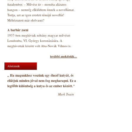
fiatalember. – Művész úr – mondta alázatos
hangon – nemrég elküldtem önnek a novellámat.
Tudja, azt az igen eredeti témájú novellát!
Méltóztatott már elolvasni?
A barbár zseni
1937-ben meghívtak néhány magyar művészt
Londonba, VI. György koronázására. A
meghívottak között volt Aba-Novák Vilmos is.
további anekdoták...
Aforizmák
„ Ha magunkhoz veszünk egy éhező kutyát, és
ellátjuk minden jóval nem fog megharapni. Ez a
legfőbb különbség a kutya és az ember között."
Mark Twain