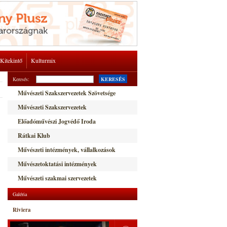
Kitekintő
Kulturmix
Keresés:
KERESÉS
Művészeti Szakszervezetek Szövetsége
Művészeti Szakszervezetek
Előadóművészi Jogvédő Iroda
Rátkai Klub
Művészeti intézmények, vállalkozások
Művészetoktatási intézmények
Művészeti szakmai szervezetek
Galéria
Riviera