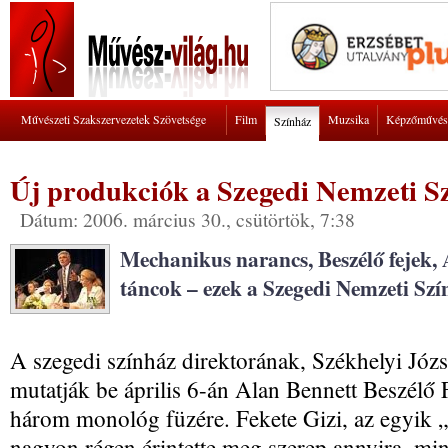
Művészeti Szakszervezetek Szövetsége
Film
Muzsika
Képzőművés
Színház
Új produkciók a Szegedi Nemzeti S
Dátum: 2006. március 30., csütörtök, 7:38
Mechanikus narancs, Beszélő fejek,
táncok – ezek a Szegedi Nemzeti Szín
A szegedi színház direktorának, Székhelyi Józ
mutatják be április 6-án Alan Bennett Beszélő 
három monológ füzére. Fekete Gizi, az egyik „
nagyon régen érintette meg szerep annyira, mi