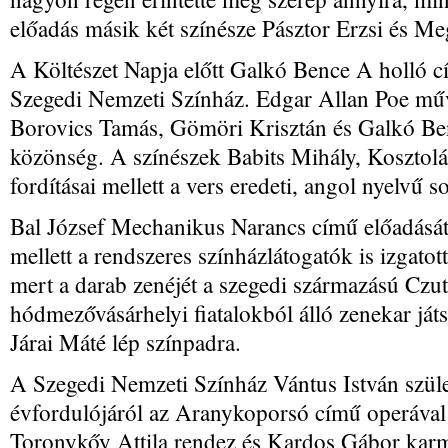
előadás másik két színésze Pásztor Erzsi és Me
A Költészet Napja előtt Galkó Bence A holló cí
Szegedi Nemzeti Színház. Edgar Allan Poe műv
Borovics Tamás, Gömöri Krisztán és Galkó Ben
közönség. A színészek Babits Mihály, Kosztol
fordításai mellett a vers eredeti, angol nyelvű so
Bal József Mechanikus Narancs című előadását
mellett a rendszeres színházlátogatók is izgatot
mert a darab zenéjét a szegedi származású Czuto
hódmezővásárhelyi fiatalokból álló zenekar ját
Járai Máté lép színpadra.
A Szegedi Nemzeti Színház Vántus István szül
évfordulójáról az Aranykoporsó című operával
Toronykőy Attila rendez és Kardos Gábor karm