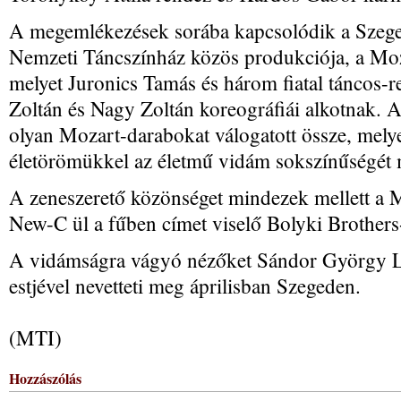
A megemlékezések sorába kapcsolódik a Szeged
Nemzeti Táncszínház közös produkciója, a Moza
melyet Juronics Tamás és három fiatal táncos-
Zoltán és Nagy Zoltán koreográfiái alkotnak. 
olyan Mozart-darabokat válogatott össze, mely
életörömükkel az életmű vidám sokszínűségét 
A zeneszerető közönséget mindezek mellett a M
New-C ül a fűben címet viselő Bolyki Brothers
A vidámságra vágyó nézőket Sándor György L
estjével nevetteti meg áprilisban Szegeden.
(MTI)
Hozzászólás