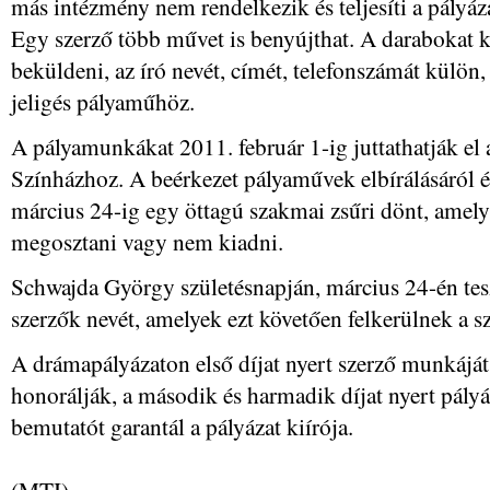
más intézmény nem rendelkezik és teljesíti a pályázat
Egy szerző több művet is benyújthat. A darabokat k
beküldeni, az író nevét, címét, telefonszámát külön,
jeligés pályaműhöz.
A pályamunkákat 2011. február 1-ig juttathatják el 
Színházhoz. A beérkezet pályaművek elbírálásáról és
március 24-ig egy öttagú szakmai zsűri dönt, amelyn
megosztani vagy nem kiadni.
Schwajda György születésnapján, március 24-én tesz
szerzők nevét, amelyek ezt követően felkerülnek a s
A drámapályázaton első díjat nyert szerző munkáját b
honorálják, a második és harmadik díjat nyert pály
bemutatót garantál a pályázat kiírója.
(MTI)