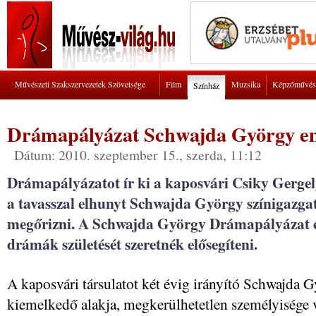
Művészeti Szakszervezetek Szövetsége
Film
Muzsika
Képzőművés
Színház
Drámapályázat Schwajda György e
Dátum: 2010. szeptember 15., szerda, 11:12
Drámapályázatot ír ki a kaposvári Csiky Gergel
a tavasszal elhunyt Schwajda György színigazga
megőrizni. A Schwajda György Drámapályázat é
drámák születését szeretnék elősegíteni.
A kaposvári társulatot két évig irányító Schwajda 
kiemelkedő alakja, megkerülhetetlen személyisége v