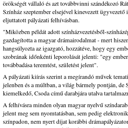
örökségét vállaló és azt továbbvinni szándékozó Rát
Színház szeptember elsejével kinevezett ügyvezető 
eljuttatott pályázati felhívásban.
"Miközben példát adott színházvezetésből-színház
gazdagította a magyar drámairodalmat - mert hiszen i
hangsúlyozta az igazgató, hozzátéve, hogy egy em
szobrának időnkénti leporolását jelenti: "egy embe
továbbadása teremtést, születést jelent".
A pályázati kiírás szerint a megírandó művek temati
jelenben és a múltban, a világ bármely pontján, d
kiemelkedő, Csoda című darabjára utalva tartalmaz
A felhívásra minden olyan magyar nyelvű színdara
jelent meg sem nyomtatásban, sem pedig elektroni
színpadon, nem nyert díjat korábbi drámapályázaton