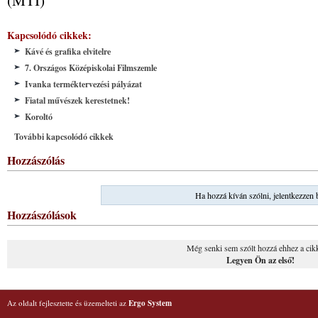
Kapcsolódó cikkek:
Kávé és grafika elvitelre
7. Országos Középiskolai Filmszemle
Ivanka terméktervezési pályázat
Fiatal művészek kerestetnek!
Koroltó
További kapcsolódó cikkek
Hozzászólás
Ha hozzá kíván szólni, jelentkezzen 
Hozzászólások
Még senki sem szólt hozzá ehhez a cik
Legyen Ön az első!
Az oldalt fejlesztette és üzemelteti az
Ergo System