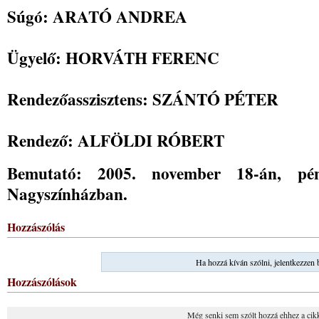
Súgó: ARATÓ A
Ügyelő: HORVÁTH FERENC
Rendezőasszisztens: SZÁNTÓ PÉTER
Rendező: ALFÖLDI RÓBERT
Bemutató: 2005. november 18-án, pé
Nagyszínházban.
Hozzászólás
Ha hozzá kíván szólni, jelentkezzen 
Hozzászólások
Még senki sem szólt hozzá ehhez a cik