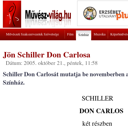
Művészeti Szakszervezetek Szövetsége
Film
Muzsika
Képzőművés
Színház
Jön Schiller Don Carlosa
Dátum: 2005. október 21., péntek, 11:58
Schiller Don Carlosát mutatja be novemberben 
Színház.
SCHILLER
DON CARLOS
két részben