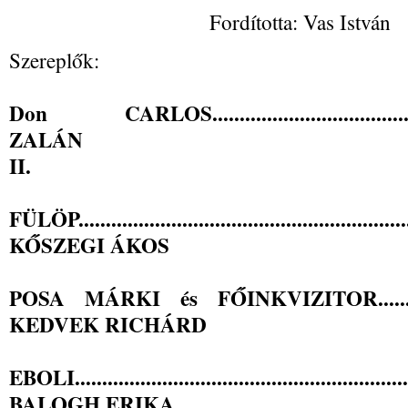
Fordította: Vas István
Szereplők:
Don CARLOS....................................
ZALÁN
II.
FÜLÖP..............................................................
KŐSZEGI ÁKOS
POSA MÁRKI és FŐINKVIZITOR..................
KEDVEK RICHÁRD
EBOLI...............................................................
BALOGH ERIKA