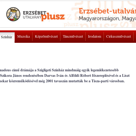
Muzsika
Képzőművészet
Táncművészet
Irodalom
Cirkuszművészet
Színház
Amadeus című drámája a Szigligeti Színház mindmáig egyik legemlékezetesebb
 Szikora János rendezésében Darvas Iván és Alföldi Róbert főszereplésével és a Liszt
ekar közreműködésével még 2001 tavaszán mutatták be a Tisza-parti városban.