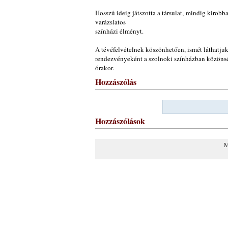
Hosszú ideig játszotta a társulat, mindig kirobb
varázslatos
színházi élményt.
A tévéfelvételnek köszönhetően, ismét láthatjuk 
rendezvényeként a szolnoki színházban közönség 
órakor.
Hozzászólás
Hozzászólások
M