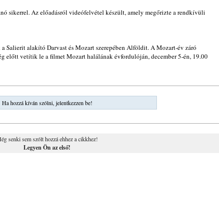
anó sikerrel. Az előadásról videófelvétel készült, amely megőrizte a rendkívüli
a Salierit alakító Darvast és Mozart szerepében Alföldit. A Mozart-év záró
előtt vetítik le a filmet Mozart halálának évfordulóján, december 5-én, 19.00
Ha hozzá kíván szólni, jelentkezzen be!
ég senki sem szólt hozzá ehhez a cikkhez!
Legyen Ön az első!