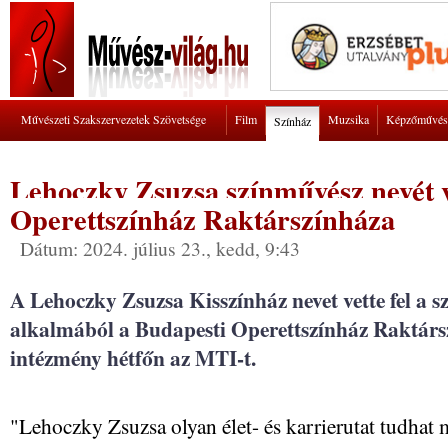
Művészeti Szakszervezetek Szövetsége
Film
Muzsika
Képzőművés
Színház
Lehoczky Zsuzsa színművész nevét ve
Operettszínház Raktárszínháza
Dátum: 2024. július 23., kedd, 9:43
A Lehoczky Zsuzsa Kisszínház nevet vette fel a 
alkalmából a Budapesti Operettszínház Raktársz
intézmény hétfőn az MTI-t.
"Lehoczky Zsuzsa olyan élet- és karrierutat tudhat