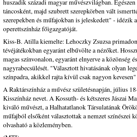
huszadik századi magyar művészvilágban. Egészen fi
táncosként, majd szubrett szerepkörben vált ismertté
szerepekben és műfajokban is jeleskedett" - idézik
operettszínház főigazgatóját.
Kiss-B. Atilla kiemelte: Lehoczky Zsuzsa primadon
tévéjátékokban egyaránt elbűvölte a nézőket. Hossz
magas színvonalon, egyaránt elnyerve a közönség és a
nagyrabecsülését. "Választott hivatásának olyan leg
színpadra, akikkel rajta kívül csak nagyon kevesen"
A Raktárszínház a művész születésnapján, július 18
Kisszínház nevet. A Kossuth- és kétszeres Jászai Ma
kiváló művészt, a Halhatatlanok Társulatának Örökös
műfajból elsőként választottak a nemzet színészei k
olvasható a közleményben.