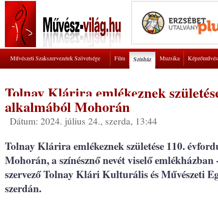
Művészeti Szakszervezetek Szövetsége
Film
Muzsika
Képzőművés
Színház
Tolnay Klárira emlékeznek születése
alkalmából Mohorán
Dátum: 2024. július 24., szerda, 13:44
Tolnay Klárira emlékeznek születése 110. évfor
Mohorán, a színésznő nevét viselő emlékházban -
szervező Tolnay Klári Kulturális és Művészeti 
szerdán.