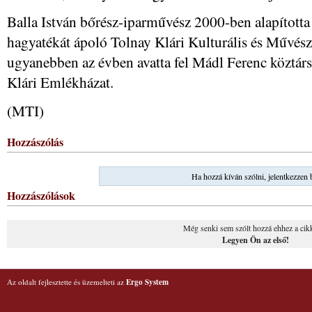
Balla István bőrész-iparművész 2000-ben alapított
hagyatékát ápoló Tolnay Klári Kulturális és Művész
ugyanebben az évben avatta fel Mádl Ferenc köztár
Klári Emlékházat.
(MTI)
Hozzászólás
Ha hozzá kíván szólni, jelentkezzen 
Hozzászólások
Még senki sem szólt hozzá ehhez a cik
Legyen Ön az első!
Az oldalt fejlesztette és üzemelteti az
Ergo System