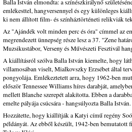
Balla István elmondta: a színészkirálynő születéséne
emlékesttel, hangversennyel és egy különleges kiáll
ki nem állított film- és színháztörténeti relikviák t
Az "Ajándék volt minden perc és óra" címmel az e
megrendezett ünnepség része lesz a 37. "Zene hatá
Muzsikustábor, Verseny és Művészeti Fesztivál han
A kiállításról szólva Balla István kiemelte, hogy lá
villamosában viselt, Mialkovszky Erzsébet által ter
pongyolája. Emlékeztetett arra, hogy 1962-ben mu
először Tennessee Williams híres darabját, amelyben
mellett Blanche szerepét alakította. Ebben a darabb
emelte pályája csúcsára - hangsúlyozta Balla István.
Hozzátette, hogy kiállítják a Katyi című regény Soó
példányát. Az ebből készült, 1942-ben bemutatott f