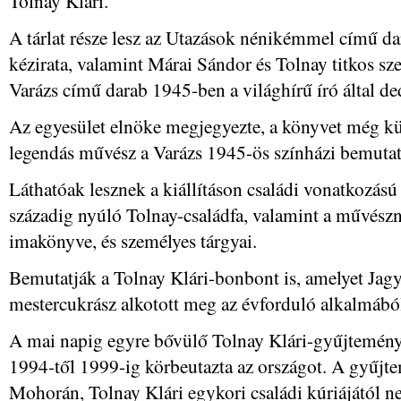
Tolnay Klári.
A tárlat része lesz az Utazások nénikémmel című dar
kézirata, valamint Márai Sándor és Tolnay titkos s
Varázs című darab 1945-ben a világhírű író által ded
Az egyesület elnöke megjegyezte, a könyvet még kü
legendás művész a Varázs 1945-ös színházi bemuta
Láthatóak lesznek a kiállításon családi vonatkozá
századig nyúló Tolnay-családfa, valamint a művésznő
imakönyve, és személyes tárgyai.
Bemutatják a Tolnay Klári-bonbont is, amelyet Jagy
mestercukrász alkotott meg az évforduló alkalmábó
A mai napig egyre bővülő Tolnay Klári-gyűjtemény v
1994-től 1999-ig körbeutazta az országot. A gyűj
Mohorán, Tolnay Klári egykori családi kúriájától ne