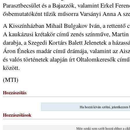
Parasztbecsület és a Bajazzók, valamint Erkel Feren
ősbemutatóként tűzik műsorra Varsányi Anna A sze
A Kisszínházban Mihail Bulgakov Iván, a rettentő 
A kaukázusi krétakör című zenés színműve, Mart
darabja, a Szegedi Kortárs Balett Jelenetek a házas
Áron Énekes madár című drámája, valamint az Aisz
és valós történetek alapján írt Oltalomkeresők cím
között.
(MTI)
Hozzászólás
Ha hozzá kíván szólni, jelentkezzen 
Hozzászólások
Még senki sem szólt hozzá ehhez a cik