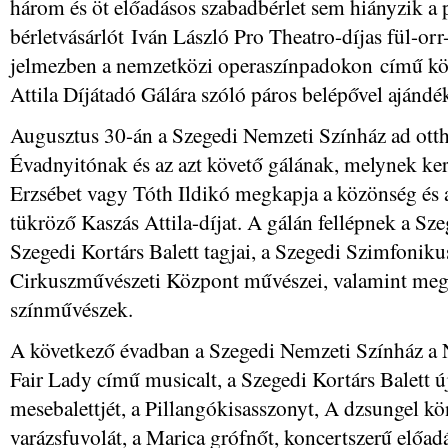
három és öt előadásos szabadbérlet sem hiányzik a p
bérletvásárlót Iván László Pro Theatro-díjas fül-or
jelmezben a nemzetközi operaszínpadokon című kö
Attila Díjátadó Gálára szóló páros belépővel ajánd
Augusztus 30-án a Szegedi Nemzeti Színház ad otth
Évadnyitónak és az azt követő gálának, melynek ker
Erzsébet vagy Tóth Ildikó megkapja a közönség és 
tükröző Kaszás Attila-díjat. A gálán fellépnek a Sz
Szegedi Kortárs Balett tagjai, a Szegedi Szimfonik
Cirkuszművészeti Központ művészei, valamint meghí
színművészek.
A következő évadban a Szegedi Nemzeti Színház a
Fair Lady című musicalt, a Szegedi Kortárs Balett 
mesebalettjét, a Pillangókisasszonyt, A dzsungel k
varázsfuvolát, a Marica grófnőt, koncertszerű előadá