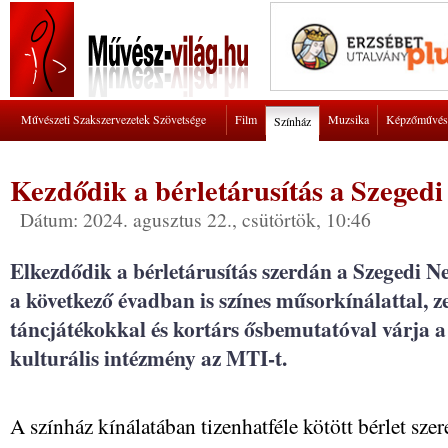
Művészeti Szakszervezetek Szövetsége
Film
Muzsika
Képzőművés
Színház
Kezdődik a bérletárusítás a Szeged
Dátum: 2024. agusztus 22., csütörtök, 10:46
Elkezdődik a bérletárusítás szerdán a Szegedi 
a következő évadban is színes műsorkínálattal, z
táncjátékokkal és kortárs ősbemutatóval várja a 
kulturális intézmény az MTI-t.
A színház kínálatában tizenhatféle kötött bérlet szer