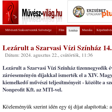
Művészeti Szakszervezetek Szövetsége
Film
Muzsika
Képzőművés
Színház
Lezárult a Szarvasi Vízi Színház 14
Dátum: 2024. agusztus 22., csütörtök, 11:36
Lezárult a Szarvasi Vízi Színház tizennegyedik 
záróeseményén díjakkal ismerték el a XIV. Magy
kiemelkedő művészi teljesítményeit - közölte a 
Nonprofit Kft. az MTI-vel.
Közleményük szerint idén egy új díjat alapítottak: 