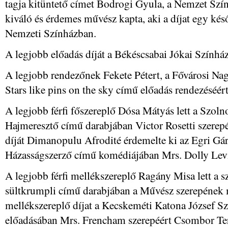
tagja kitüntető címet Bodrogi Gyula, a Nemzet Színé
kiváló és érdemes művész kapta, aki a díjat egy kés
Nemzeti Színházban.
A legjobb előadás díját a Békéscsabai Jókai Színhá
A legjobb rendezőnek Fekete Pétert, a Fővárosi Nagy
Stars like pins on the sky című előadás rendezéséért
A legjobb férfi főszereplő Dósa Mátyás lett a Szoln
Hajmeresztő című darabjában Victor Rosetti szerepé
díját Dimanopulu Afrodité érdemelte ki az Egri Gá
Házasságszerző című komédiájában Mrs. Dolly Lev
A legjobb férfi mellékszereplő Ragány Misa lett a 
sültkrumpli című darabjában a Művész szerepének 
mellékszereplő díjat a Kecskeméti Katona József 
előadásában Mrs. Frencham szerepéért Csombor Ter