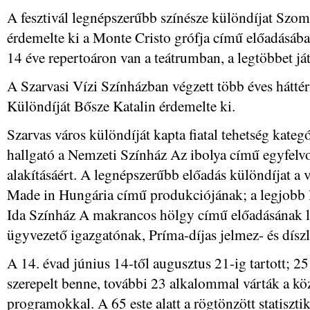
A fesztivál legnépszerűbb színésze különdíjat Szo
érdemelte ki a Monte Cristo grófja című előadásában
14 éve repertoáron van a teátrumban, a legtöbbet já
A Szarvasi Vízi Színházban végzett több éves hátt
Különdíját Bősze Katalin érdemelte ki.
Szarvas város különdíját kapta fiatal tehetség kate
hallgató a Nemzeti Színház Az ibolya című egyfel
alakításáért. A legnépszerűbb előadás különdíjat a v
Made in Hungária című produkciójának; a legjobb l
Ida Színház A makrancos hölgy című előadásának lá
ügyvezető igazgatónak, Príma-díjas jelmez- és díszle
A 14. évad június 14-től augusztus 21-ig tartott; 2
szerepelt benne, további 23 alkalommal várták a k
programokkal. A 65 este alatt a rögtönzött statiszti