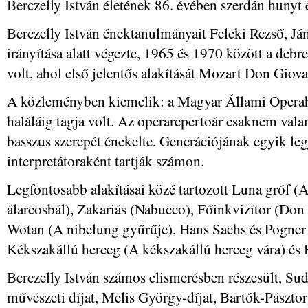
Berczelly István életének 86. évében szerdán hunyt e
Berczelly István énektanulmányait Feleki Rezső, J
irányítása alatt végezte, 1965 és 1970 között a deb
volt, ahol első jelentős alakítását Mozart Don Giova
A közleményben kiemelik: a Magyar Állami Operah
haláláig tagja volt. Az operarepertoár csaknem vala
basszus szerepét énekelte. Generációjának egyik le
interpretátoraként tartják számon.
Legfontosabb alakításai közé tartozott Luna gróf (
álarcosbál), Zakariás (Nabucco), Főinkvizítor (Do
Wotan (A nibelung gyűrűje), Hans Sachs és Pogner
Kékszakállú herceg (A kékszakállú herceg vára) és 
Berczelly István számos elismerésben részesült, Su
művészeti díjat, Melis György-díjat, Bartók-Pászto