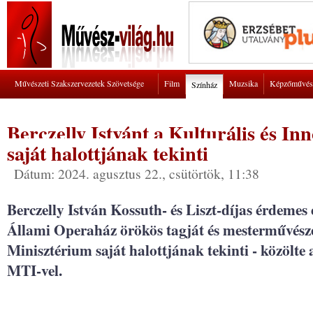
Művészeti Szakszervezetek Szövetsége
Film
Muzsika
Képzőművés
Színház
Berczelly Istvánt a Kulturális és I
saját halottjának tekinti
Dátum: 2024. agusztus 22., csütörtök, 11:38
Berczelly István Kossuth- és Liszt-díjas érdemes
Állami Operaház örökös tagját és mesterművészé
Minisztérium saját halottjának tekinti - közölte
MTI-vel.