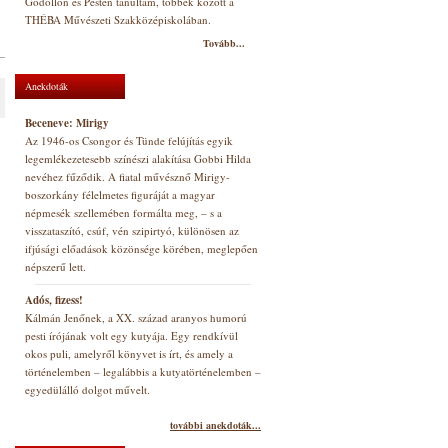
Gödöllőn és Pesten tanultam, többek között a
THÉBA Művészeti Szakközépiskolában.
Tovább...
Anekdoták
Beceneve: Mirigy
Az 1946-os Csongor és Tünde felújítás egyik
legemlékezetesebb színészi alakítása Gobbi Hilda
nevéhez fűződik. A fiatal művésznő Mirigy-
boszorkány félelmetes figuráját a magyar
népmesék szellemében formálta meg, – s a
visszataszító, csúf, vén szipirtyó, különösen az
ifjúsági előadások közönsége körében, meglepően
népszerű lett.
Adós, fizess!
Kálmán Jenőnek, a XX. század aranyos humorú
pesti írójának volt egy kutyája. Egy rendkívül
okos puli, amelyről könyvet is írt, és amely a
történelemben – legalábbis a kutyatörténelemben –
egyedülálló dolgot művelt.
további anekdoták...