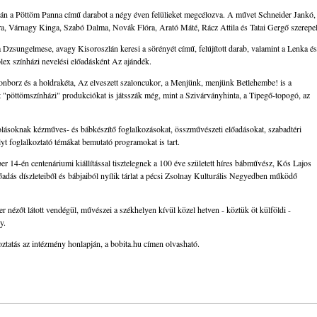
án a Pöttöm Panna című darabot a négy éven felülieket megcélozva. A művet Schneider Jankó,
ara, Várnagy Kinga, Szabó Dalma, Novák Flóra, Arató Máté, Rácz Attila és Tatai Gergő szerepel
a Dzsungelmese, avagy Kisoroszlán keresi a sörényét című, felújított darab, valamint a Lenka és
lex színházi nevelési előadásként Az ajándék.
nborz és a holdrakéta, Az elveszett szaloncukor, a Menjünk, menjünk Betlehembe! is a
t "pöttömszínházi" produkciókat is játsszák még, mint a Szivárványhinta, a Tipegő-topogó, az
lásoknak kézműves- és bábkészítő foglalkozásokat, összművészeti előadásokat, szabadtéri
ályt foglalkoztató témákat bemutató programokat is tart.
ber 14-én centenáriumi kiállítással tisztelegnek a 100 éve született híres bábművész, Kós Lajos
őadás díszleteiből és bábjaiból nyílik tárlat a pécsi Zsolnay Kulturális Negyedben működő
 nézőt látott vendégül, művészei a székhelyen kívül közel hetven - köztük öt külföldi -
y.
koztatás az intézmény honlapján, a bobita.hu címen olvasható.