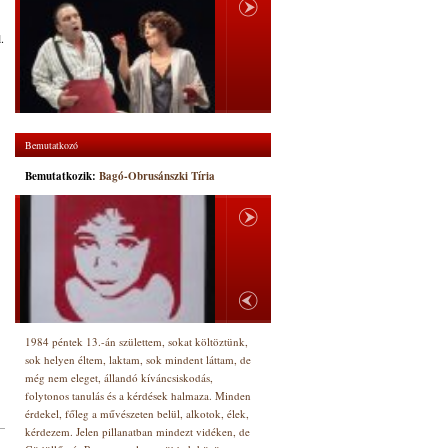
.
Bemutatkozó
Bemutatkozik:
Bagó-Obrusánszki Tíria
1984 péntek 13.-án születtem, sokat költöztünk,
sok helyen éltem, laktam, sok mindent láttam, de
még nem eleget, állandó kíváncsiskodás,
folytonos tanulás és a kérdések halmaza. Minden
érdekel, főleg a művészeten belül, alkotok, élek,
kérdezem. Jelen pillanatban mindezt vidéken, de