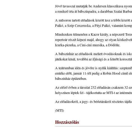
Jövő tavasszal mutatják be Andersen klasszikusa nyom
a rendező írta át bábszínpadra, a darabban Szalai Barb
A műsoron tartott előadások között lesz a többi között 
Palkó, a Szép Cerceruska, a Pityi Palkó, valamint komp
Mindezeken túlmenően a Kacor király, a népszerű Torzo
repertoár részét képezi majd, ahogy az olyan közkedvel
Icurka-picurka, a Cini-cini muzsika, a Dödölle.
A bábszínház az előadások mellett óvodásoknak és isko
játékokat kínál, továbbá az ifjúsági és a felnőtt koroszt
A teátrumban idén és jövőre is nyílik kiállítás: szeptem
emléke előtt, január 11-től pedig a Robin Hood című el
bábszínház épületében.
Az előző évben a társulat 232 előadásán csaknem 32 ezer
helyszínen léptek fel - tájékoztatta az MTI-t az intézmén
Az előadásokról, a jegy- és bérletárakról részletes tájé
(MTI)
Hozzászólás