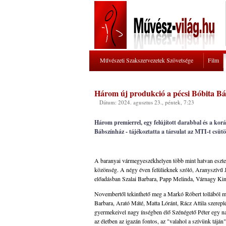
Művészeti Szakszervezetek Szövetsége
Film
Három új produkció a pécsi Bóbita Bá
Dátum: 2024. agusztus 23., péntek, 7:23
Három premierrel, egy felújított darabbal és a kor
Bábszínház - tájékoztatta a társulat az MTI-t csüt
A baranyai vármegyeszékhelyen több mint hatvan eszten
közönség. A négy éven felülieknek szóló, Aranyszívű 
előadásban Szalai Barbara, Papp Melinda, Várnagy Ki
Novembertől tekinthető meg a Markó Róbert tollából me
Barbara, Arató Máté, Matta Lóránt, Rácz Attila szereplé
gyermekeivel nagy ínségben élő Szénégető Péter egy nap 
az életben az igazán fontos, az "valahol a szívünk táján