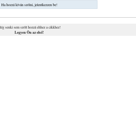
Ha hozzá kíván szólni, jelentkezzen be!
ég senki sem szólt hozzá ehhez a cikkhez!
Legyen Ön az első!