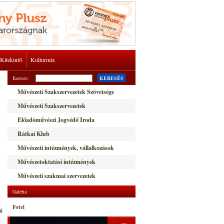
Kitekintő
Kulturmix
Keresés:
KERESÉS
Művészeti Szakszervezetek Szövetsége
Művészeti Szakszervezetek
Előadóművészi Jogvédő Iroda
Rátkai Klub
Művészeti intézmények, vállalkozások
Művészetoktatási intézmények
Művészeti szakmai szervezetek
Galéria
Fotel
mi