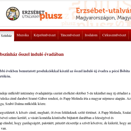
Muzsika
Képzőművészet
Táncművészet
Irodalom
Cirkuszművészet
Színház
bszínház ősszel induló évadában
ábbi években bemutatott produkciókkal készül az ősszel induló új évadra a pécsi Bóbita
örtökön.
deje működő intézmény évadajánlója szerint elsőként október 5-én tekinthet meg új előadást a
Juliska című darabot Sramó Gábor rendezi, és Papp Melinda írta a magyar népmese alapján. Az
nga, Szabó Dalma működik közre.
gszületett A kőszív című, megható, öt éven felülieknek szóló történet. A Papp Melinda, Szalai
sével színre kerülő, a vásári komédia köntösébe bújtatott darabban a feleségével és
elindul, hogy gazdagságért, palotáért, pénzért elcserélje a szívét kőszívre, de kiderül, hogy a
" van.