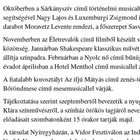
Októberben a Sárkányszív című történelmi musicalt
segítségével Nagy Lajos és Luxemburgi Zsigmond id
darabot Moravetz Levente rendezi, a főszerepet Sasv
Novemberben az Életrevalók című filmből készült sz
közönség. Januárban Shakespeare klasszikus művét,
állítja színpadra. Februárban a Nyolc nő című bűn
évadot áprilisban a Hotel Menthol című musicallel 
A fiatalabb korosztályt Az ifjú Mátyás című zenés-
Bőröndmese című mesemusicallel várják.
Tájékoztatása szerint szeptembertől bevezetik a nyug
Klára színművészről, a színház örökös tagjáról nevez
előadásait szombatonként 15 órakor tartják majd.
A társulat Nyíregyházán, a Vidor Fesztiválon az In