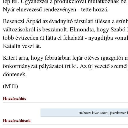
lép fel. Ugyanezzel a produkcióval mutatkoznak be
Nyár elnevezésű rendezvényen - tette hozzá.
Besenczi Árpád az évadnyitó társulati ülésen a szính
változásokról is beszámolt. Elmondta, hogy Szabó J
több évtizeden át látta el feladatát - nyugdíjba v
Katalin veszi át.
Kitért arra, hogy februárban lejár ötéves igazgatói 
önkormányzat pályázatot írt ki. Az új vezető szemé
döntenek.
(MTI)
Hozzászólás
Ha hozzá kíván szólni, jelentkezzen 
Hozzászólások