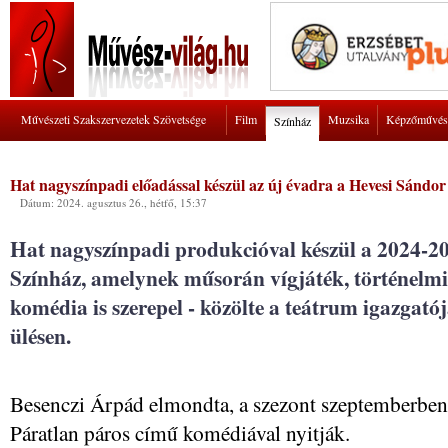
Művészeti Szakszervezetek Szövetsége
Film
Muzsika
Képzőművés
Színház
Hat nagyszínpadi előadással készül az új évadra a Hevesi Sándor
Dátum: 2024. agusztus 26., hétfő, 15:37
Hat nagyszínpadi produkcióval készül a 2024-2
Színház, amelynek műsorán vígjáték, történelm
komédia is szerepel - közölte a teátrum igazgatój
ülésen.
Besenczi Árpád elmondta, a szezont szeptemberben
Páratlan páros című komédiával nyitják.