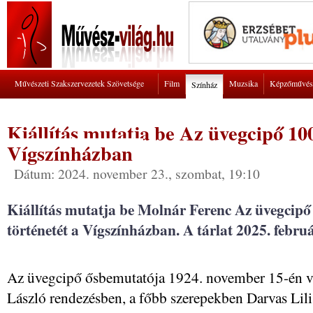
Művészeti Szakszervezetek Szövetsége
Film
Muzsika
Képzőművés
Színház
Kiállítás mutatja be Az üvegcipő 100
Vígszínházban
Dátum: 2024. november 23., szombat, 19:10
Kiállítás mutatja be Molnár Ferenc Az üvegcip
történetét a Vígszínházban. A tárlat 2025. februá
Az üvegcipő ősbemutatója 1924. november 15-én v
László rendezésben, a főbb szerepekben Darvas Lili