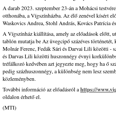
A darab 2023. szeptember 23-án a Mohácsi testvérek 
otthonába, a Vígszínházba. Az élő zenével kísért e
Waskovics Andrea, Stohl András, Kovács Patrícia é
A Vígszínház kiállítása, amely az előadások előtt, u
tablón mutatja be Az üvegcipő százéves történetét, k
Molnár Ferenc, Fedák Sári és Darvai Lili közötti - 
és Darvas Lili közötti huszonnégy évnyi korkülönb
tréfálkozó kedvében azt jegyezte meg, hogy ha ő sz
pedig százhuszonnégy, a különbség nem lesz szembeö
közleményben.
https://www.vi
További információ az előadásról a
oldalon érhető el.
(MTI)