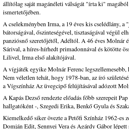
állítólag saját magánéleti válságát "írta ki" magából
ismertetőjében.
A cselekményben Irma, a 19 éves kis cselédlány, a
bátorságával, őszinteségével, tisztaságával végül elh
panziósnő szeretőjétől, Adéltól. A 46 éves Molnár 
Sárival, a híres-hírhedt primadonnával és kötötte ös
Lilivel, Irma első alakítójával.
A vígjáték egyike Molnár Ferenc legszellemesebb,
Nem véletlen tehát, hogy 1978-ban, az író születés
a Vígszínház Az üvegcipő felújításával adózott Mol
A Kapás Dezső rendezte előadás főbb szerepeit Pap 
hallgatóként -, Szegedi Erika, Benkő Gyula és Szaká
Kiemelkedő siker övezte a Petőfi Színház 1962-es ze
Domján Edit, Sennyei Vera és Agárdy Gábor lépett 