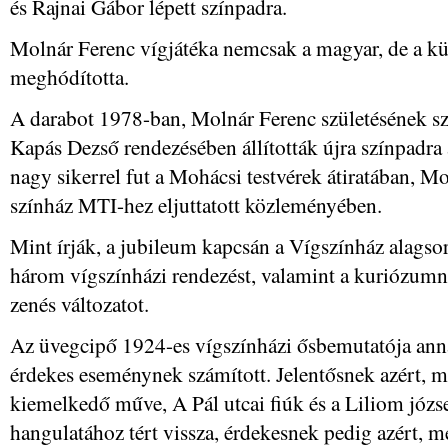
és Rajnai Gábor lépett színpadra.
Molnár Ferenc vígjátéka nemcsak a magyar, de a kü
meghódította.
A darabot 1978-ban, Molnár Ferenc születésének sz
Kapás Dezső rendezésében állították újra színpadra
nagy sikerrel fut a Mohácsi testvérek átiratában, Mo
színház MTI-hez eljuttatott közleményében.
Mint írják, a jubileum kapcsán a Vígszínház alagsori
három vígszínházi rendezést, valamint a kuriózumn
zenés változatot.
Az üvegcipő 1924-es vígszínházi ősbemutatója annak
érdekes eseménynek számított. Jelentősnek azért, m
kiemelkedő műve, A Pál utcai fiúk és a Liliom józs
hangulatához tért vissza, érdekesnek pedig azért,