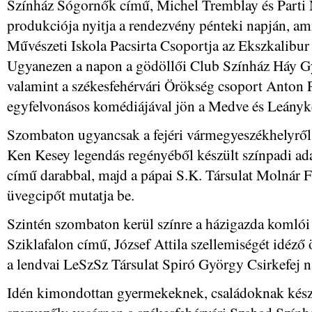
Színház Sógornők című, Michel Tremblay és Parti N
produkciója nyitja a rendezvény pénteki napján, a
Művészeti Iskola Pacsirta Csoportja az Ekszkalibur 
Ugyanezen a napon a gödöllői Club Színház Háy G
valamint a székesfehérvári Örökség csoport Anton 
egyfelvonásos komédiájával jön a Medve és Leányk
Szombaton ugyancsak a fejéri vármegyeszékhelyről 
Ken Kesey legendás regényéből készült színpadi ada
című darabbal, majd a pápai S.K. Társulat Molnár 
üvegcipőt mutatja be.
Szintén szombaton kerül színre a házigazda komló
Sziklafalon című, József Attila szellemiségét idéző 
a lendvai LeSzSz Társulat Spiró György Csirkefej 
Idén kimondottan gyermekeknek, családoknak készü