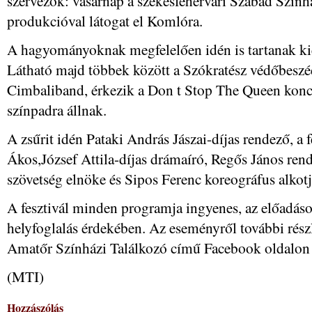
szervezők: vasárnap a székesfehérvári Szabad Szí
produkcióval látogat el Komlóra.
A hagyományoknak megfelelően idén is tartanak ki
Látható majd többek között a Szókratész védőbeszéd
Cimbaliband, érkezik a Don t Stop The Queen koncer
színpadra állnak.
A zsűrit idén Pataki András Jászai-díjas rendező, a 
Ákos,József Attila-díjas drámaíró, Regős János ren
szövetség elnöke és Sipos Ferenc koreográfus alkotj
A fesztivál minden programja ingyenes, az előadásokr
helyfoglalás érdekében. Az eseményről további ré
Amatőr Színházi Találkozó című Facebook oldalon 
(MTI)
Hozzászólás