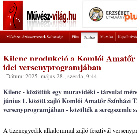
Művészeti Szakszervezetek Szövetsége
Film
Muzsika
Képzőművés
Színház
Kilenc produkció a Komlói Amatőr 
idei versenyprogramjában
Dátum: 2025. május 28., szerda, 9:44
Kilenc - közöttük egy muravidéki - társulat mér
június 1. között zajló Komlói Amatőr Színházi
versenyprogramjában - közölték a seregszemle s
A tizenegyedik alkalommal zajló fesztivál versenyp