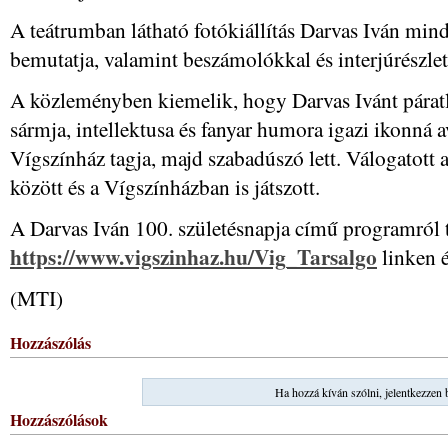
A teátrumban látható fotókiállítás Darvas Iván mind
bemutatja, valamint beszámolókkal és interjúrészlete
A közleményben kiemelik, hogy Darvas Ivánt páratl
sármja, intellektusa és fanyar humora igazi ikonná a
Vígszínház tagja, majd szabadúszó lett. Válogatott a
között és a Vígszínházban is játszott.
A Darvas Iván 100. születésnapja című programról 
https://www.vigszinhaz.hu/Vig_Tarsalgo
linken é
(MTI)
Hozzászólás
Ha hozzá kíván szólni, jelentkezzen 
Hozzászólások