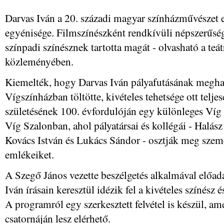
Darvas Iván a 20. századi magyar színházművészet 
egyénisége. Filmszínészként rendkívüli népszerűségr
színpadi színésznek tartotta magát - olvasható a te
közleményében.
Kiemelték, hogy Darvas Iván pályafutásának meghat
Vígszínházban töltötte, kivételes tehetsége ott teljes
születésének 100. évfordulóján egy különleges Víg 
Víg Szalonban, ahol pályatársai és kollégái - Halász
Kovács István és Lukács Sándor - osztják meg szemé
emlékeiket.
A Szegő János vezette beszélgetés alkalmával előad
Iván írásain keresztül idézik fel a kivételes színész
A programról egy szerkesztett felvétel is készül, a
csatornáján lesz elérhető.