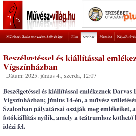
Művészeti Szakszervezetek Szövetsége
Film
Muzsika
Képzőművés
Színház
Beszélgetéssel és kiállítással emlék
Vígszínházban
Dátum: 2025. június 4., szerda, 12:07
Beszélgetéssel és kiállítással emlékeznek Darvas
Vígszínházban; június 14-én, a művész születésé
Szalonban pályatársai osztják meg emlékeiket, 
fotókiállítás nyílik, amely a teátrumhoz köthető 
idézi fel.