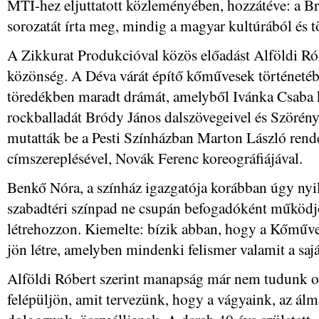
MTI-hez eljuttatott közleményében, hozzátéve: a B
sorozatát írta meg, mindig a magyar kultúrából és 
A Zikkurat Produkcióval közös előadást Alföldi Rób
közönség. A Déva várát építő kőművesek történetébő
töredékben maradt drámát, amelyből Ivánka Csaba k
rockballadát Bródy János dalszövegeivel és Szörén
mutatták be a Pesti Színházban Marton László ren
címszereplésével, Novák Ferenc koreográfiájával.
Benkő Nóra, a színház igazgatója korábban úgy nyil
szabadtéri színpad ne csupán befogadóként működjö
létrehozzon. Kiemelte: bízik abban, hogy a Kőműv
jön létre, amelyben mindenki felismer valamit a sajá
Alföldi Róbert szerint manapság már nem tudunk ol
felépüljön, amit tervezünk, hogy a vágyaink, az álm