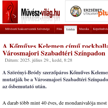
Művészeti Szakszervezetek Szövetsége
Film
Muzsika
Képzőművés
Színház
A Kőműves Kelemen című rockballa
Városmajori Szabadtéri Színpadon
Dátum: 2025. július 29., kedd, 8:28
A Szörényi-Bródy szerzőpáros Kőműves Kelemen
mutatják be a Városmajori Szabadtéri Színpadon
az ősbemutató után.
A darab több mint 40 éves, de mondanivalója most is