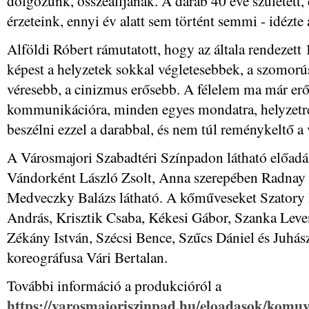
dolgozunk, összeálljanak. A darab 40 éve születet
érzeteink, ennyi év alatt sem történt semmi - idézte
Alföldi Róbert rámutatott, hogy az általa rendezett 
képest a helyzetek sokkal végletesebbek, a szomorú
véresebb, a cinizmus erősebb. A félelem ma már er
kommunikációra, minden egyes mondatra, helyzetre,
beszélni ezzel a darabbal, és nem túl reménykeltő a 
A Városmajori Szabadtéri Színpadon látható előadá
Vándorként László Zsolt, Anna szerepében Radnay C
Medveczky Balázs látható. A kőműveseket Szatory
András, Krisztik Csaba, Kékesi Gábor, Szanka Leve
Zékány István, Szécsi Bence, Szűcs Dániel és Juhász
koreográfusa Vári Bertalan.
További információ a produkcióról a
https://varosmajoriszinpad.hu/eloadasok/komuv