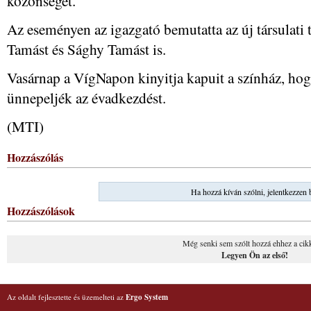
közönséget.
Az eseményen az igazgató bemutatta az új társulati 
Tamást és Sághy Tamást is.
Vasárnap a VígNapon kinyitja kapuit a színház, ho
ünnepeljék az évadkezdést.
(MTI)
Hozzászólás
Ha hozzá kíván szólni, jelentkezzen 
Hozzászólások
Még senki sem szólt hozzá ehhez a cik
Legyen Ön az első!
Az oldalt fejlesztette és üzemelteti az
Ergo System