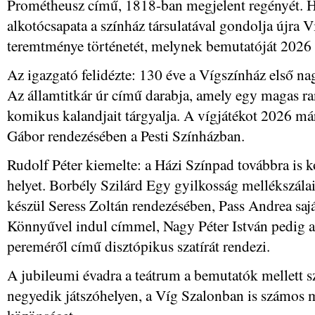
Prométheusz című, 1818-ban megjelent regényét. 
alkotócsapata a színház társulatával gondolja újra V
teremtménye történetét, melynek bemutatóját 2026 f
Az igazgató felidézte: 130 éve a Vígszínház első na
Az államtitkár úr című darabja, amely egy magas ra
komikus kalandjait tárgyalja. A vígjátékot 2026 m
Gábor rendezésében a Pesti Színházban.
Rudolf Péter kiemelte: a Házi Színpad továbbra is
helyet. Borbély Szilárd Egy gyilkosság mellékszála
készül Seress Zoltán rendezésében, Pass Andrea saját
Könnyűvel indul címmel, Nagy Péter István pedig a
pereméről című disztópikus szatírát rendezi.
A jubileumi évadra a teátrum a bemutatók mellett
negyedik játszóhelyen, a Víg Szalonban is számos 