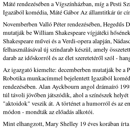
Máté rendezésében a Vígszínházban, míg a Pesti S
Igazából komédia, Máté Gábor Az államtitkár úr cím
Novemberben Valló Péter rendezésében, Hegedűs D
mutatják be William Shakespeare vígjátéki hősének 
Shakespeare művei és a Verdi-opera alapján, Náda
felhasználásával új színdarab készül, amely összetet
darab az időskorról és az élet szeretetéről szól - han
Az igazgató kiemelte: decemberben mutatják be a P
Robotika munkacímmel bejelentett Igazából koméd
rendezésében. Alan Ayckbourn angol drámaíró 1998
túl távoli jövőben játszódik, ahol a színészek helyé
"aktoidok" veszik át. A történet a humorról és az e
módon - mondták az előadás alkotói.
Mint elhangzott, Mary Shelley 19 éves korában írt