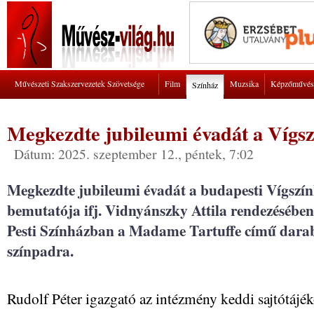
Művészeti Szakszervezetek Szövetsége
Film
Muzsika
Képzőművés
Színház
Megkezdte jubileumi évadát a Vígs
Dátum: 2025. szeptember 12., péntek, 7:02
Megkezdte jubileumi évadát a budapesti Vígszính
bemutatója ifj. Vidnyánszky Attila rendezésébe
Pesti Színházban a Madame Tartuffe című darabo
színpadra.
Rudolf Péter igazgató az intézmény keddi sajtótájék