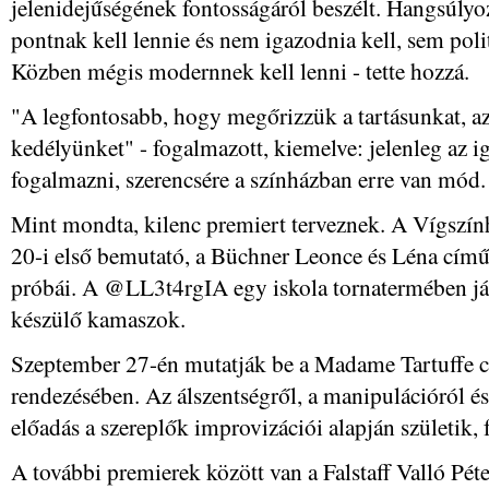
jelenidejűségének fontosságáról beszélt. Hangsúlyo
pontnak kell lennie és nem igazodnia kell, sem pol
Közben mégis modernnek kell lenni - tette hozzá.
"A legfontosabb, hogy megőrizzük a tartásunkat, az ö
kedélyünket" - fogalmazott, kiemelve: jelenleg az ig
fogalmazni, szerencsére a színházban erre van mód.
Mint mondta, kilenc premiert terveznek. A Vígszín
20-i első bemutató, a Büchner Leonce és Léna cí
próbái. A @LL3t4rgIA egy iskola tornatermében játs
készülő kamaszok.
Szeptember 27-én mutatják be a Madame Tartuffe 
rendezésében. Az álszentségről, a manipulációról és 
előadás a szereplők improvizációi alapján születik,
A további premierek között van a Falstaff Valló Pé