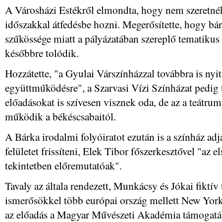
A Városházi Estékről elmondta, hogy nem szeretnék a
időszakkal átfedésbe hozni. Megerősítette, hogy bár
szűkössége miatt a pályázatában szereplő tematikus
későbbre tolódik.
Hozzátette, "a Gyulai Várszínházzal továbbra is nyi
együttműködésre", a Szarvasi Vízi Színházat pedig t
előadásokat is szívesen visznek oda, de az a teátrum
működik a békéscsabaitól.
A Bárka irodalmi folyóiratot ezután is a színház adja
felületet frissíteni, Elek Tibor főszerkesztővel "az 
tekintetben előremutatóak".
Tavaly az általa rendezett, Munkácsy és Jókai fiktív
ismerősökkel több európai ország mellett New York
az előadás a Magyar Művészeti Akadémia támogatásá