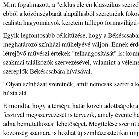
Mint fogalmazott, a "ciklus elején klasszikus szerző
ebből a közönségbarát alapállásból szeretnénk foko
realista hagyományok keretein túllépő formavilágú 
Egyik legfontosabb célkitűzése, hogy a Békéscsabai
meghatározó színházi műhelyévé váljon. Ennek érde
létrejövő művészi értékek "felhangosítását" is: kom
szakmai találkozók szervezésével, valamint a vél
szereplők Békéscsabára hívásával.
"Olyan színházat szeretnék, amit nemcsak szeret a 
húzta alá.
Elmondta, hogy a térségi, határ közeli adottságokra
fesztivál megszervezését is tervezik, amely évente
adna bemutatkozási lehetőséget. Megítélése szerint
közönség számára is hozhat új színházesztétikai im