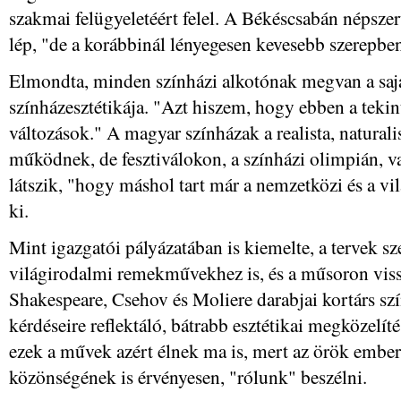
szakmai felügyeletéért felel. A Békéscsabán népsze
lép, "de a korábbinál lényegesen kevesebb szerepben"
Elmondta, minden színházi alkotónak megvan a saját 
színházesztétikája. "Azt hiszem, hogy ebben a tekin
változások." A magyar színházak a realista, naturali
működnek, de fesztiválokon, a színházi olimpián, va
látszik, "hogy máshol tart már a nemzetközi és a vilá
ki.
Mint igazgatói pályázatában is kiemelte, a tervek s
világirodalmi remekművekhez is, és a műsoron vis
Shakespeare, Csehov és Moliere darabjai kortárs szí
kérdéseire reflektáló, bátrabb esztétikai megközelít
ezek a művek azért élnek ma is, mert az örök emberi
közönségének is érvényesen, "rólunk" beszélni.