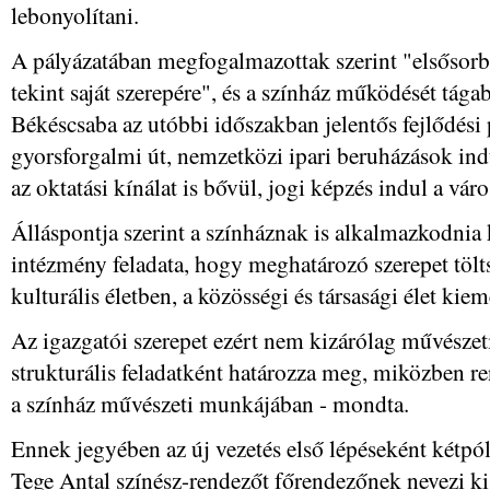
lebonyolítani.
A pályázatában megfogalmazottak szerint "elsősor
tekint saját szerepére", és a színház működését tág
Békéscsaba az utóbbi időszakban jelentős fejlődési 
gyorsforgalmi út, nemzetközi ipari beruházások indu
az oktatási kínálat is bővül, jogi képzés indul a város
Álláspontja szerint a színháznak is alkalmazkodnia 
intézmény feladata, hogy meghatározó szerepet tölts
kulturális életben, a közösségi és társasági élet ki
Az igazgatói szerepet ezért nem kizárólag művészeti
strukturális feladatként határozza meg, miközben re
a színház művészeti munkájában - mondta.
Ennek jegyében az új vezetés első lépéseként kétpól
Tege Antal színész-rendezőt főrendezőnek nevezi k