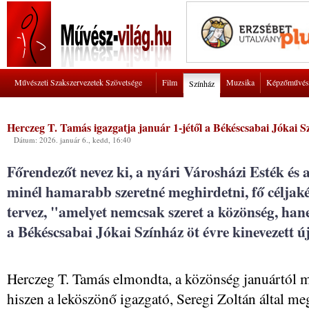
Művészeti Szakszervezetek Szövetsége
Film
Muzsika
Képzőművés
Színház
Herczeg T. Tamás igazgatja január 1-jétől a Békéscsabai Jókai S
Dátum: 2026. január 6., kedd, 16:40
Főrendezőt nevez ki, a nyári Városházi Esték és
minél hamarabb szeretné meghirdetni, fő céljakén
tervez, "amelyet nemcsak szeret a közönség, hane
a Békéscsabai Jókai Színház öt évre kinevezett ú
Herczeg T. Tamás elmondta, a közönség januártól mé
hiszen a leköszönő igazgató, Seregi Zoltán által meg