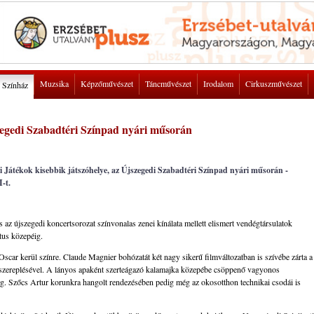
Muzsika
Képzőművészet
Táncművészet
Irodalom
Cirkuszművészet
Színház
zegedi Szabadtéri Színpad nyári műsorán
i Játékok kisebbik játszóhelye, az Újszegedi Szabadtéri Színpad nyári műsorán -
I-t.
s az újszegedi koncertsorozat színvonalas zenei kínálata mellett elismert vendégtársulatok
tus közepéig.
scar kerül színre. Claude Magnier bohózatát két nagy sikerű filmváltozatban is szívébe zárta a
főszereplésével. A lányos apaként szerteágazó kalamajka közepébe csöppenő vagyonos
eg. Szőcs Artur korunkra hangolt rendezésében pedig még az okosotthon technikai csodái is