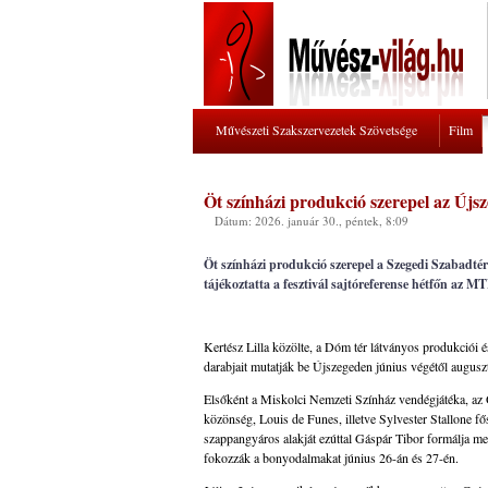
Művészeti Szakszervezetek Szövetsége
Film
Öt színházi produkció szerepel az Újs
Dátum: 2026. január 30., péntek, 8:09
Öt színházi produkció szerepel a Szegedi Szabadtér
tájékoztatta a fesztivál sajtóreferense hétfőn az MT
Kertész Lilla közölte, a Dóm tér látványos produkciói é
darabjait mutatják be Újszegeden június végétől augusz
Elsőként a Miskolci Nemzeti Színház vendégjátéka, az O
közönség, Louis de Funes, illetve Sylvester Stallone 
szappangyáros alakját ezúttal Gáspár Tibor formálja m
fokozzák a bonyodalmakat június 26-án és 27-én.