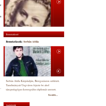
be
 a
Bemutatkozó
Bemutatkozik:
Serbán Attila
Serbán Attila Kárpátalján, Beregszászon született.
Tanulmányait Ungváron fejezte be ahol
táncpedagógus-koreográfus diplomát szerzett.
Tovább...
Anekdoták