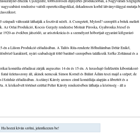
dáskirálynő érkezik Újszegedre, többszörösen díjnyertes produkcióban, a Nagyváradi Szigligeti
agyszabású rendezése valódi operettcsillagokkal, dekadensen korhű látványvilággal mutatja 
lasszikust.
színpadi változatát láthatják a fesztivál nézői. A Csengetett, Mylord? szereplői a britek mellett
k. Az Orlai Produkció, Kocsis Gergely rendezése Molnár Piroska, Gyabronka József és
 1920-as években játszódó, az arisztokrácia és a személyzet hóbortjait egyaránt kifigurázó
 25-én a Liliom Produkció előadásában. A Tallós Rita-rendezte Hőhullámban Détár Enikő,
önböző karakterű, nyári szabadságát töltő barátnő szerepében találkozik Szőke Zoltánnal és a
ikai komédia előadásai zárják augusztus 14-én és 15-én. A luxushajó fedélzetén kibontakozó
fiatal üzletasszony áll, akinek nemcsak Simon Kornél és Bálint Ádám teszi majd a szépet; de
s1Színház előadásában. Aszlányi Károly azonos című komédiája alapján a librettót és a
ta. A közkedvelt történet ezúttal Peller Károly rendezésében láthatja a közönség - áll a
Ha hozzá kíván szólni, jelentkezzen be!