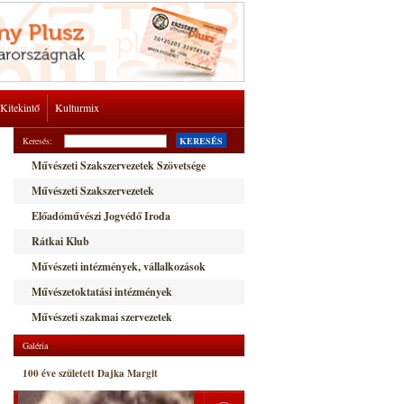
Kitekintő
Kulturmix
Keresés:
KERESÉS
Művészeti Szakszervezetek Szövetsége
Művészeti Szakszervezetek
Előadóművészi Jogvédő Iroda
Rátkai Klub
Művészeti intézmények, vállalkozások
Művészetoktatási intézmények
Művészeti szakmai szervezetek
Galéria
100 éve született Dajka Margit