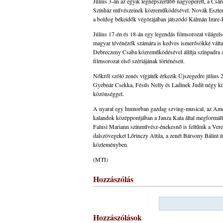
Július 3-án az egyik legnépszerűbb nagyoperett, a Csár
Színház művészeinek közreműködésével. Novák Eszter n
a boldog békeidők végórájában játszódó Kálmán Imre-k
Július 17-én és 18-án egy legendás filmsorozat világelső 
magyar tévénézők számára is kedves ismerősökké válta
Debreczeny Csaba közreműködésével állítja színpadra az
filmsorozat első szériájának történéseit.
Nőkről szóló zenés vígjáték érkezik Újszegedre július
Gyebnár Csekka, Fésűs Nelly és Ladinek Judit négy kül
közönséggel.
A nyarat egy humorban gazdag szving-musical, az Amer
kalandok középpontjában a Janza Kata által megformált 
Falusi Mariann színművész-énekesnő is feltűnik a Vere
dalszövegeket Lőrinczy Attila, a zenét Bársony Bálint ír
közleményben.
(MTI)
Hozzászólás
Hozzászólások