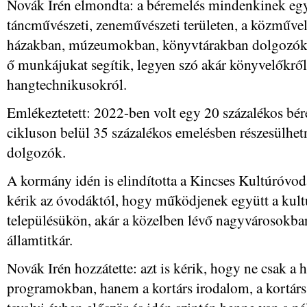
Novák Irén elmondta: a béremelés mindenkinek egység
táncművészeti, zeneművészeti területen, a közműve
házakban, múzeumokban, könyvtárakban dolgozókat
ő munkájukat segítik, legyen szó akár könyvelőkről
hangtechnikusokról.
Emlékeztetett: 2022-ben volt egy 20 százalékos bér
cikluson belül 35 százalékos emelésben részesülhet
dolgozók.
A kormány idén is elindította a Kincses Kultúróvo
kérik az óvodáktól, hogy működjenek együtt a kultu
településükön, akár a közelben lévő nagyvárosokban
államtitkár.
Novák Irén hozzátette: azt is kérik, hogy ne csak 
programokban, hanem a kortárs irodalom, a kortárs z