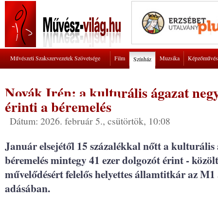
Művészeti Szakszervezetek Szövetsége
Film
Muzsika
Képzőművés
Színház
Novák Irén: a kulturális ágazat neg
érinti a béremelés
Dátum: 2026. február 5., csütörtök, 10:08
Január elsejétől 15 százalékkal nőtt a kulturáli
béremelés mintegy 41 ezer dolgozót érint - közölt
művelődésért felelős helyettes államtitkár az M1
adásában.