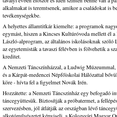
tavalyi évben először és idén szintén benne van a pá
alkalmakat is teremtsenek, amikor a családokat is be
tevékenységekbe.
A helyettes államtitkár kiemelte: a programok nagyo
egymást, hiszen a Kincses Kultúróvoda mellett él a
László-alprogram, az általános iskolásoknak szóló
az egyetemisták a tavaszi félévben is fölvehetik a s
kreditet.
A Nemzeti Táncszínházzal, a Ludwig Múzeummal, 
és a Kárpát-medencei Népfőiskolai Hálózattal bővül
köre - hívta fel a figyelmet Novák Irén.
Hozzátette: a Nemzeti Táncszínház egy befogadó int
táncegyüttesük. Biztosítják a próbatermet, a fellépés
szervezésben, jól átlátják az országban lévő tánc
alkotóművészetet képviseli, a Kolozsvári Magyar O