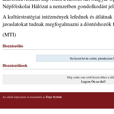
Népfőiskolai Hálózat a nemzetben gondolkodást jel
A kultúrstratégiai intézmények lefednek és átlátnak e
javaslatokat tudnak megfogalmazni a döntéshozók f
(MTI)
Hozzászólás
Ha hozzá kíván szólni, jelentkezzen 
Hozzászólások
Még senki sem szólt hozzá ehhez a cik
Legyen Ön az első!
Az oldalt fejlesztette és üzemelteti az
Ergo System