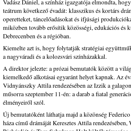
Vadász Dániel, a színház igazgatója elmondta, hogy
teátrum következő évadát: klasszikus és kortárs drá
operetteket, táncelőadásokat és ifjúsági produkcióka
miközben tovább erősítik közösségi, edukációs és ku
Debrecenben és a régióban.
Kiemelte azt is, hogy folytatják stratégiai együttmű
a nagyváradi és a kolozsvári színházakkal.
A direktor jelezte: a prózai bemutatók között a vi
kiemelkedő alkotásai egyaránt helyet kapnak. Az éva
Vidnyánszky Attila rendezésében az Izzik a galagon
műsorra szeptember 11-én: a darab a fiatal generáci
élményeiről szól.
Új bemutatóként láthatja majd a közönség Federico
háza című drámáját Keresztes Attila rendezésében, 