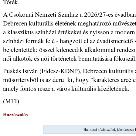
Tóték.
A Csokonai Nemzeti Színház a 2026/27-es évadban is
Debrecen kulturális életének meghatározó művészet
a klasszikus színházi értékeket és nyisson a moder
színházi formák felé - hangzott el az évadismertető 
bejelentették: ősszel kilencedik alkalommal rende
női alkotók és női történetek bemutatására fókuszál
Puskás István (Fidesz-KDNP), Debrecen kulturális 
műsortervből is az derül ki, hogy "karakteres arcé
amely fontos része a város kulturális közéletének.
(MTI)
Hozzászólás
Ha hozzá kíván szólni, jelentkezzen 