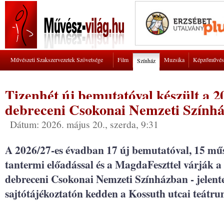
Művészeti Szakszervezetek Szövetsége
Film
Muzsika
Képzőművés
Színház
Tizenhét új bemutatóval készült a 2
debreceni Csokonai Nemzeti Szính
Dátum: 2026. május 20., szerda, 9:31
A 2026/27-es évadban 17 új bemutatóval, 15 mű
tantermi előadással és a MagdaFeszttel várják a
debreceni Csokonai Nemzeti Színházban - jelente
sajtótájékoztatón kedden a Kossuth utcai teátr