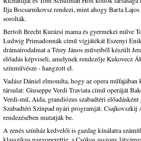
Richárdját és Tom Schulman Holt költők társasága
Ilja Bocsarnikovsz rendezi, mint ahogy Barta Lajos
sorolták.
Bertolt Brecht Kurázsi mama és gyermekei műve 
Ludwig Primadonnák című vígjátékát Eszenyi Enikő 
drámairodalmat a Térey János műveiből készült Jer
előadás képviseli, amelynek rendezője Kukovecz Á
színművésze - hangzott el.
Vadász Dániel elmondta, hogy az opera műfajában k
társulat: Giuseppe Verdi Traviata című operáját Ba
Verdi-mű, Aida, grandiózus szabadtéri előadásként
Szabadtéri Színpad nyári programját. Csajkovszkij 
rendezésében mutatják be.
A zenés színház kedvelői is gazdag kínálatra számít
klasszikus nagyoperettje, a Csókos asszony látványo