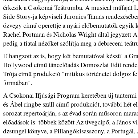
érkezik a Csokonai Teátrumba. A musical műfaját L
Side Story-ja képviseli Juronics Tamás rendezéséb
özvegy című operettje a nyári előbemutatók egyik k
Rachel Portman és Nicholas Wright által jegyzett A
pedig a fiatal nézőket szólítja meg a debreceni teát
Elhangzott az is, hogy két bemutatóval készül a Gra
Hollywood című táncelőadás Domoszlai Edit rendez
Trója című produkció "mitikus történetet dolgoz fe
formában".
A Csokonai Ifjúsági Program keretében új tantermi
és Ábel ringbe száll című produkciót, további hét e
sorozat repertoárján, s az évad során műsoron ma
előadások is: többek között Az üvegcipő, a János vi
dzsungel könyve, a Pillangókisasszony, a Portugál,